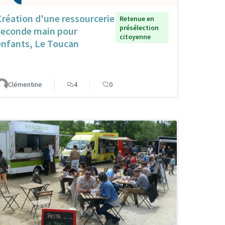
Création d'une ressourcerie
Retenue en
présélection
seconde main pour
citoyenne
enfants, Le Toucan
Clémentine
4
0