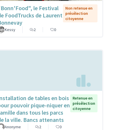
"Bonn'Food", le Festival
Non retenue en
présélection
de FoodTrucks de Laurent
citoyenne
Bonnevay
Kessy
2
0
Installation de tables en bois
Retenue en
présélection
pour pouvoir pique-niquer en
citoyenne
famille dans tous les parcs
de la ville. Bancs attenants
Anonyme
2
0