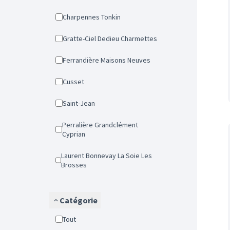
Charpennes Tonkin
Gratte-Ciel Dedieu Charmettes
Ferrandière Maisons Neuves
Cusset
Saint-Jean
Perralière Grandclément
Cyprian
Laurent Bonnevay La Soie Les
Brosses
Catégorie
Tout