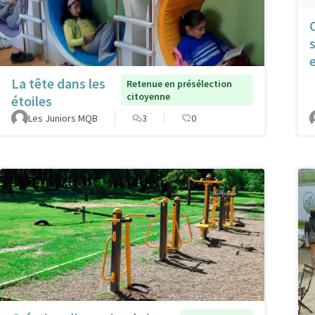
La tête dans les
Retenue en présélection
citoyenne
étoiles
Les Juniors MQB
3
0