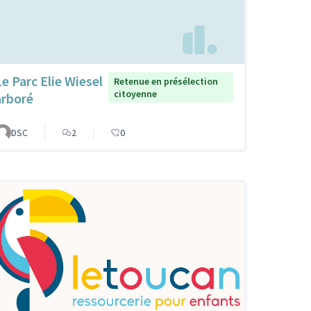
Le Parc Elie Wiesel
Retenue en présélection
citoyenne
arboré
DSC
2
0