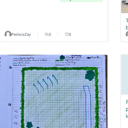
PeriscoZay
3
0
p
l