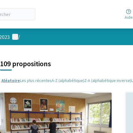
Aide
Menu utilisateur
 2023
/
 la carte
 suivant est une carte qui présente les éléments de cette page comm
109 propositions
Aléatoire
Les plus récentes
A-Z (alphabétique)
Z-A (alphabétique inverse)