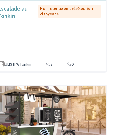
Escalade au
Non retenue en présélection
citoyenne
Tonkin
ULISTPA Tonkin
2
0