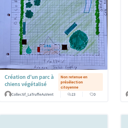
Création d'un parc à
Non retenue en
présélection
chiens végétalisé
citoyenne
Collectif_LaTruffeAuVent
23
0