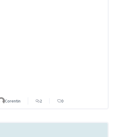
Corentin
2
0