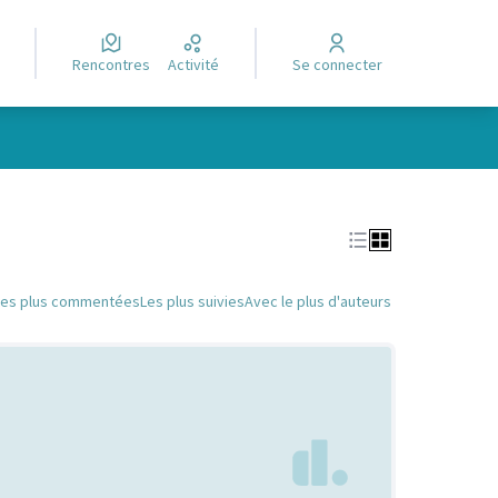
Rencontres
Activité
Se connecter
Leaflet
|
©
OpenStreetMap
contributors
e des points de carte. L'élément peut être utilisé avec un lecteur
Les plus commentées
Les plus suivies
Avec le plus d'auteurs