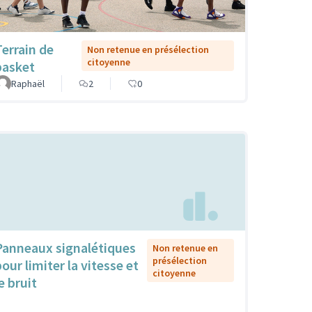
Terrain de
Non retenue en présélection
citoyenne
basket
Raphaël
2
0
Panneaux signalétiques
Non retenue en
présélection
our limiter la vitesse et
citoyenne
e bruit