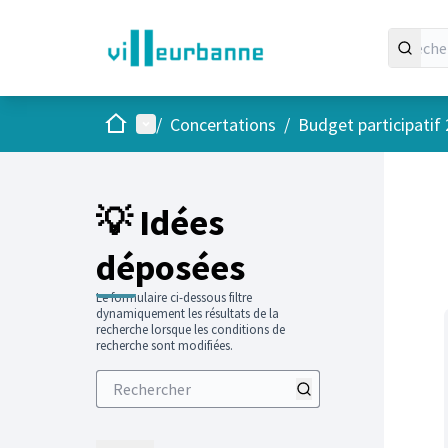
Accueil
Menu principal
/
Concertations
/
Budget participatif
Passer
L'élément
+
−
💡 Idées
déposées
Le formulaire ci-dessous filtre
dynamiquement les résultats de la
recherche lorsque les conditions de
recherche sont modifiées.