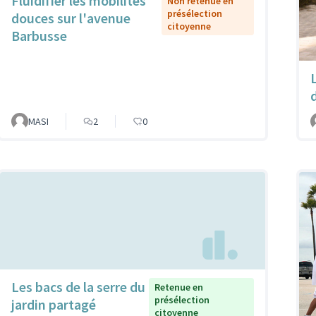
Fluidifier les mobilités
Non retenue en
présélection
douces sur l'avenue
citoyenne
Barbusse
MASI
2
0
Les bacs de la serre du
Retenue en
présélection
jardin partagé
citoyenne