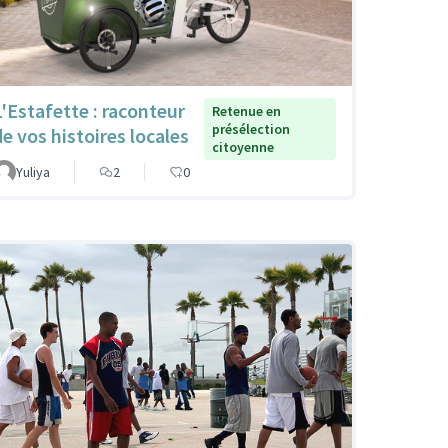
L'Estafette : raconteur
Retenue en
présélection
de vos histoires locales
citoyenne
Yuliya
2
0