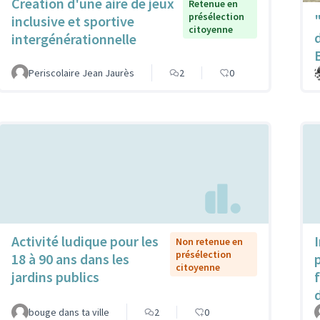
Création d'une aire de jeux
Retenue en
présélection
inclusive et sportive
citoyenne
intergénérationnelle
Periscolaire Jean Jaurès
2
0
Activité ludique pour les
Non retenue en
présélection
18 à 90 ans dans les
citoyenne
jardins publics
bouge dans ta ville
2
0