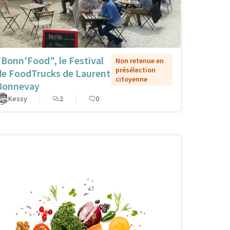
"Bonn'Food", le Festival
Non retenue en
présélection
de FoodTrucks de Laurent
citoyenne
Bonnevay
Kessy
2
0