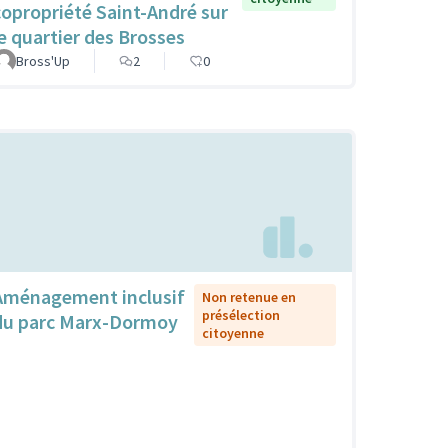
copropriété Saint-André sur
le quartier des Brosses
Bross'Up
2
0
Aménagement inclusif
Non retenue en
présélection
du parc Marx-Dormoy
citoyenne