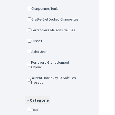
Charpennes Tonkin
Gratte-Ciel Dedieu Charmettes
Ferrandière Maisons Neuves
Cusset
Saint-Jean
Perralière Grandclément
Cyprian
Laurent Bonnevay La Soie Les
Brosses
Catégorie
Tout