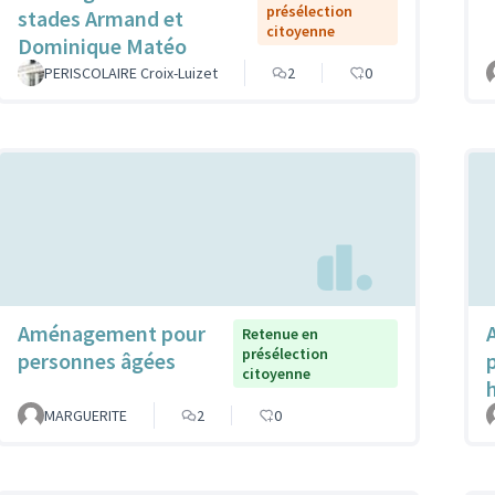
présélection
stades Armand et
citoyenne
Dominique Matéo
PERISCOLAIRE Croix-Luizet
2
0
Aménagement pour
Retenue en
présélection
personnes âgées
citoyenne
MARGUERITE
2
0