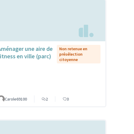
Aménager une aire de
Non retenue en
présélection
itness en ville (parc)
citoyenne
Carole69100
2
0