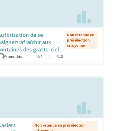
Autorisation de se
Non retenue en
présélection
baigner/rafraîchir aux
citoyenne
fontaines des gratte-ciel
Momodus
2
0
Casiers
Non retenue en présélection
citoyenne