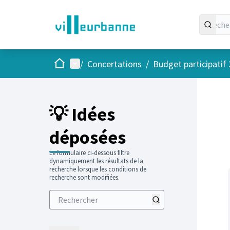
Accueil
Menu principal
/
Concertations
/
Budget participatif
Passer
L'élément
+
−
💡 Idées
déposées
Le formulaire ci-dessous filtre
dynamiquement les résultats de la
recherche lorsque les conditions de
recherche sont modifiées.