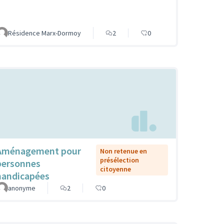
Résidence Marx-Dormoy
2
0
Aménagement pour
Non retenue en
présélection
personnes
citoyenne
handicapées
anonyme
2
0