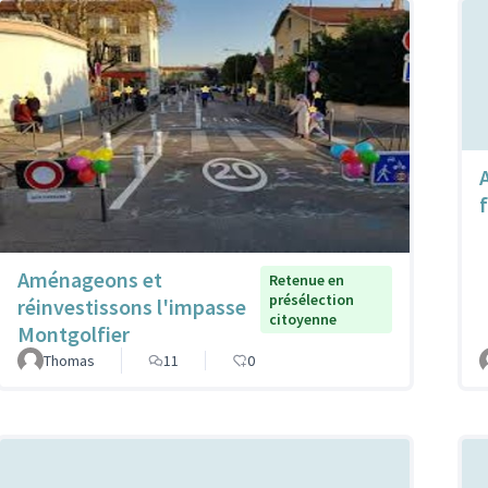
f
Aménageons et
Retenue en
présélection
réinvestissons l'impasse
citoyenne
Montgolfier
Thomas
11
0