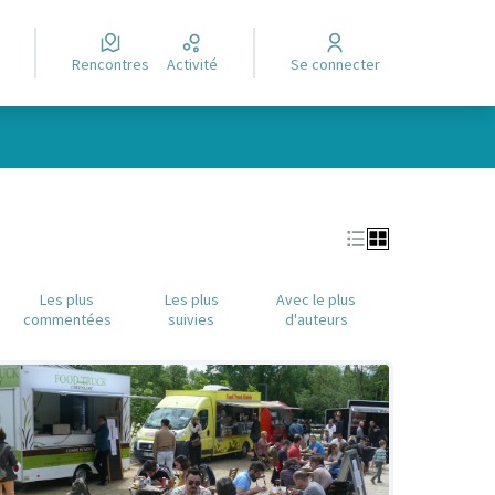
Rencontres
Activité
Se connecter
Leaflet
|
©
OpenStreetMap
contributors
e des points de carte. L'élément peut être utilisé avec un lecteur
Les plus
Les plus
Avec le plus
commentées
suivies
d'auteurs