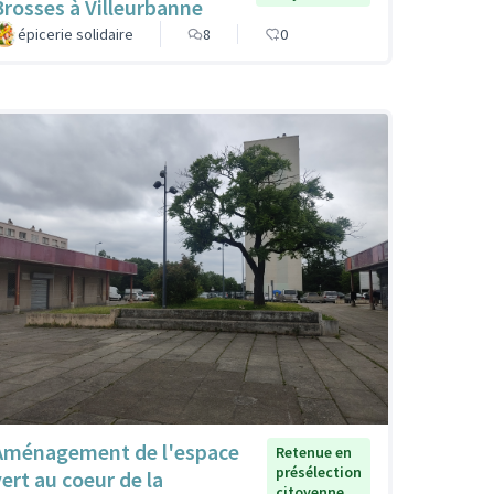
Brosses à Villeurbanne
épicerie solidaire
8
0
Aménagement de l'espace
Retenue en
présélection
vert au coeur de la
citoyenne