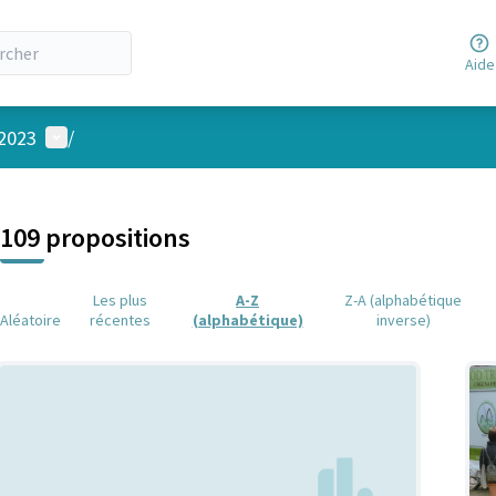
Aide
Menu utilisateur
 2023
/
 la carte
 suivant est une carte qui présente les éléments de cette page comm
109 propositions
Les plus
A-Z
Z-A (alphabétique
Aléatoire
récentes
(alphabétique)
inverse)