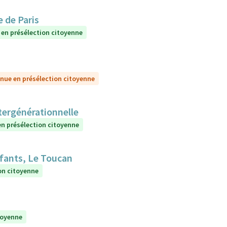
 de Paris
 en présélection citoyenne
nue en présélection citoyenne
ntergénérationnelle
n présélection citoyenne
nfants, Le Toucan
on citoyenne
toyenne