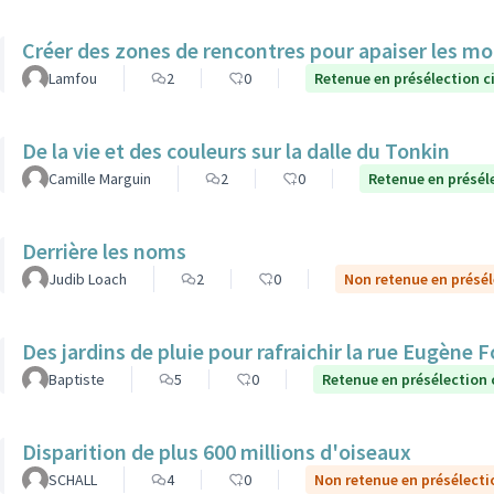
Créer des zones de rencontres pour apaiser les mo
Lamfou
2
0
Retenue en présélection c
De la vie et des couleurs sur la dalle du Tonkin
Camille Marguin
2
0
Retenue en présél
Derrière les noms
Judib Loach
2
0
Non retenue en présé
Des jardins de pluie pour rafraichir la rue Eugène 
Baptiste
5
0
Retenue en présélection
Disparition de plus 600 millions d'oiseaux
SCHALL
4
0
Non retenue en présélecti