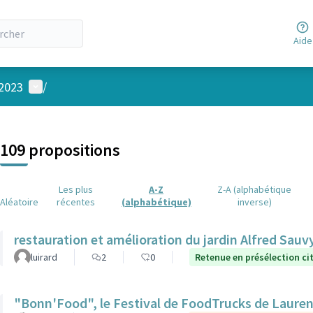
Aide
Menu utilisateur
 2023
/
 la carte
 suivant est une carte qui présente les éléments de cette page comm
109 propositions
Les plus
A-Z
Z-A (alphabétique
Aléatoire
récentes
(alphabétique)
inverse)
restauration et amélioration du jardin Alfred Sauv
luirard
2
0
Retenue en présélection c
"Bonn'Food", le Festival de FoodTrucks de Laure