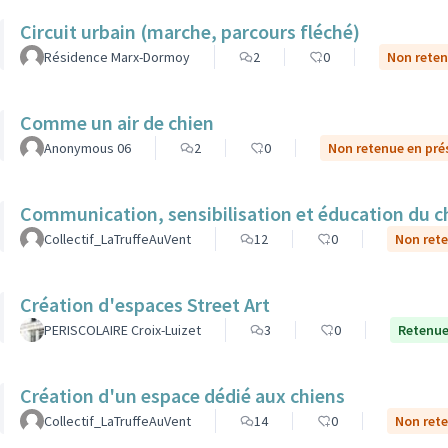
Circuit urbain (marche, parcours fléché)
Résidence Marx-Dormoy
2
0
Non reten
Comme un air de chien
Anonymous 06
2
0
Non retenue en pré
Communication, sensibilisation et éducation du ch
Collectif_LaTruffeAuVent
12
0
Non rete
Création d'espaces Street Art
PERISCOLAIRE Croix-Luizet
3
0
Retenue
Création d'un espace dédié aux chiens
Collectif_LaTruffeAuVent
14
0
Non rete