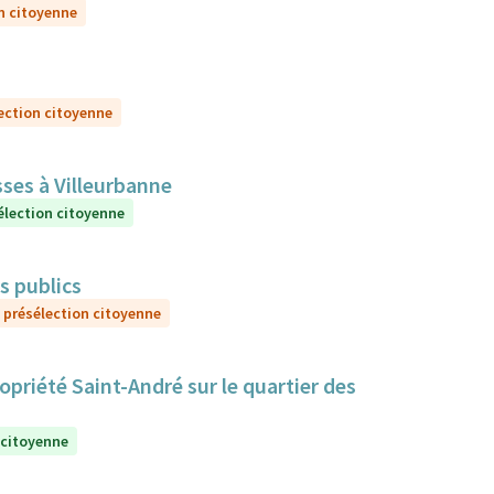
n citoyenne
ection citoyenne
sses à Villeurbanne
élection citoyenne
ns publics
 présélection citoyenne
priété Saint-André sur le quartier des
 citoyenne