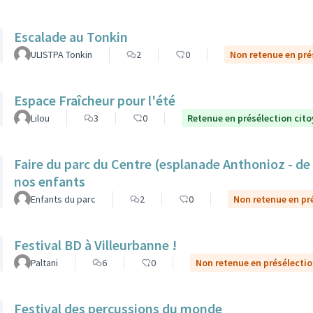
Escalade au Tonkin
ULISTPA Tonkin
2
0
Non retenue en pré
Espace Fraîcheur pour l'été
Lilou
3
0
Retenue en présélection cit
Faire du parc du Centre (esplanade Anthonioz - de 
nos enfants
Enfants du parc
2
0
Non retenue en pr
Festival BD à Villeurbanne !
Paltani
6
0
Non retenue en présélecti
Festival des percussions du monde