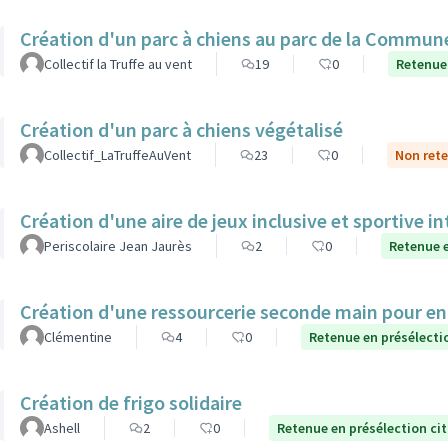
Création d'un parc à chiens au parc de la Commune
Collectif la Truffe au vent
19
0
Retenue
Création d'un parc à chiens végétalisé
Collectif_LaTruffeAuVent
23
0
Non rete
Création d'une aire de jeux inclusive et sportive i
Periscolaire Jean Jaurès
2
0
Retenue e
Création d'une ressourcerie seconde main pour e
Clémentine
4
0
Retenue en présélecti
Création de frigo solidaire
Ashell
2
0
Retenue en présélection ci