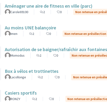
Aménager une aire de fitness en ville (parc)
Carole69100
2
0
Non retenue en présé
Au moins UNE balançoire
Imen
2
0
Non retenue en présélection
Autorisation de se baigner/rafraîchir aux fontaines
Momodus
2
0
Non retenue en préséle
Box à vélos et trottinettes
Lacollonge
2
0
Non retenue en présél
Casiers sportifs
RONZY
2
0
Non retenue en présélecti