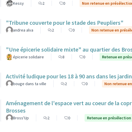
Kessy
2
0
Non retenue en présélectio
"Tribune couverte pour le stade des Peupliers"
andrea alva
2
0
Non retenue en présél
"Une épicerie solidaire mixte" au quartier des Bro
épicerie solidaire
8
0
Retenue en prés
Activité ludique pour les 18 à 90 ans dans les jardi
bouge dans ta ville
2
0
Non retenue en
Aménagement de l'espace vert au coeur de la copro
Brosses
Bross'Up
2
0
Retenue en présélection