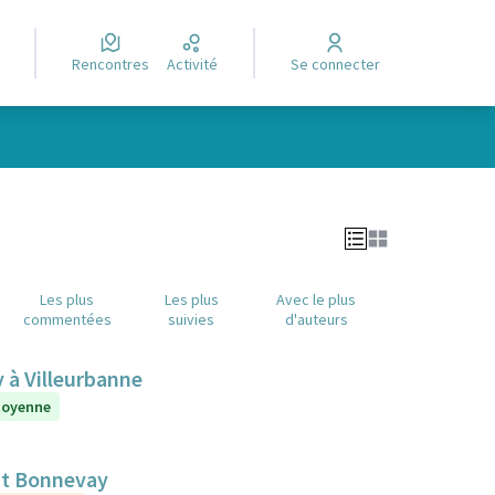
Rencontres
Activité
Se connecter
Leaflet
|
©
OpenStreetMap
contributors
e des points de carte. L'élément peut être utilisé avec un lecteur
Les plus
Les plus
Avec le plus
commentées
suivies
d'auteurs
y à Villeurbanne
itoyenne
nt Bonnevay