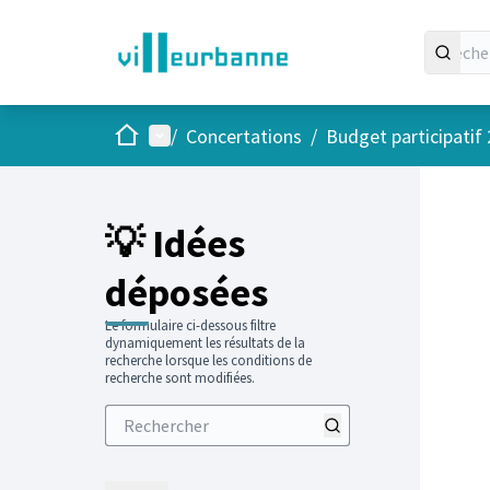
Accueil
Menu principal
/
Concertations
/
Budget participatif
Passer
L'élément
+
−
💡 Idées
déposées
Le formulaire ci-dessous filtre
dynamiquement les résultats de la
recherche lorsque les conditions de
recherche sont modifiées.