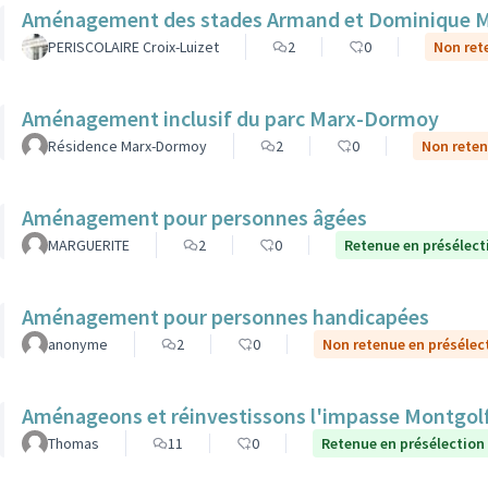
Aménagement des stades Armand et Dominique 
PERISCOLAIRE Croix-Luizet
2
0
Non ret
Aménagement inclusif du parc Marx-Dormoy
Résidence Marx-Dormoy
2
0
Non reten
Aménagement pour personnes âgées
MARGUERITE
2
0
Retenue en présélect
Aménagement pour personnes handicapées
anonyme
2
0
Non retenue en présélec
Aménageons et réinvestissons l'impasse Montgolf
Thomas
11
0
Retenue en présélection