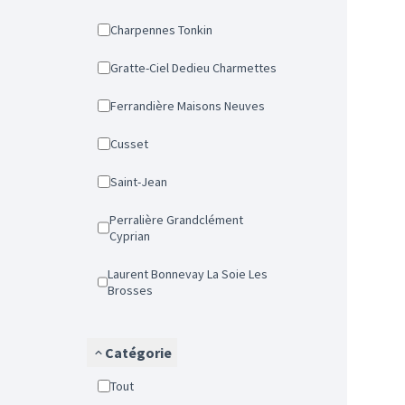
Charpennes Tonkin
Gratte-Ciel Dedieu Charmettes
Ferrandière Maisons Neuves
Cusset
Saint-Jean
Perralière Grandclément
Cyprian
Laurent Bonnevay La Soie Les
Brosses
Catégorie
Tout