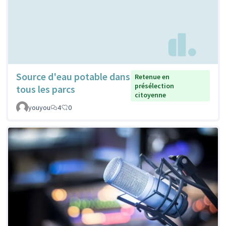
Source d'eau potable dans
Retenue en
présélection
tous les parcs
citoyenne
youyou
4
0