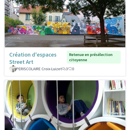
Création d'espaces
Retenue en présélection
citoyenne
Street Art
PERISCOLAIRE Croix-Luizet
3
0