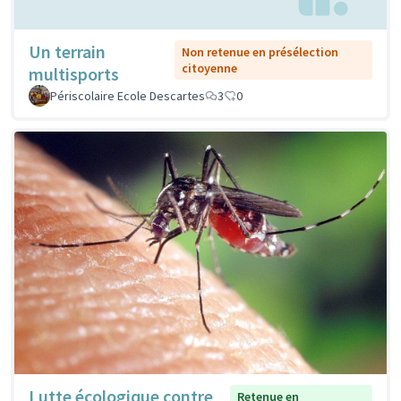
Un terrain
Non retenue en présélection
citoyenne
multisports
Périscolaire Ecole Descartes
3
0
Lutte écologique contre
Retenue en