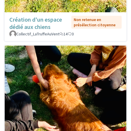
Création d'un espace
Non retenue en
présélection citoyenne
dédié aux chiens
Collectif_LaTruffeAuVent
14
0