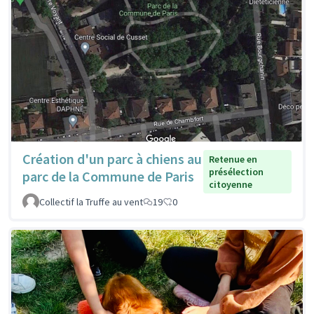
Création d'un parc à chiens au
Retenue en
présélection
parc de la Commune de Paris
citoyenne
Collectif la Truffe au vent
19
0