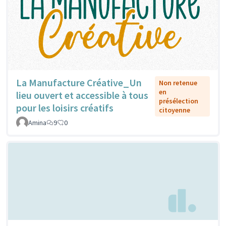
La Manufacture Créative_Un
Non retenue
en
lieu ouvert et accessible à tous
présélection
pour les loisirs créatifs
citoyenne
Amina
9
0