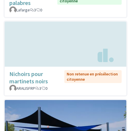
citoyenne
palabres
Lafarge
3
0
Nichoirs pour
Non retenue en présélection
citoyenne
martinets noirs
ARALISFRP
3
0