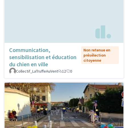
Communication,
Non retenue en
présélection
sensibilisation et éducation
citoyenne
du chien en ville
Collectif_LaTruffeAuVent
12
0