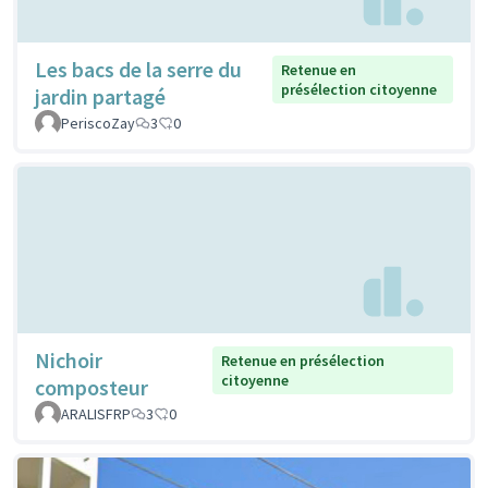
Les bacs de la serre du
Retenue en
présélection citoyenne
jardin partagé
PeriscoZay
3
0
Nichoir
Retenue en présélection
citoyenne
composteur
ARALISFRP
3
0