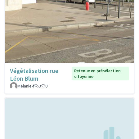
Végétalisation rue
Retenue en présélection
citoyenne
Léon Blum
Mélanie-f
3
0