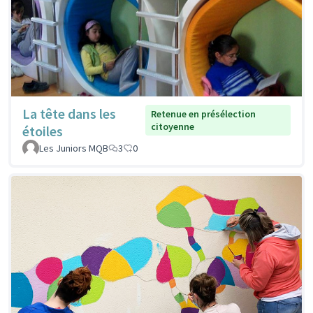
La tête dans les
Retenue en présélection
citoyenne
étoiles
Les Juniors MQB
3
0