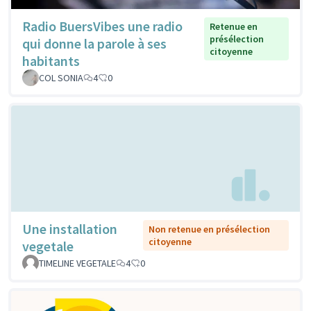
Radio BuersVibes une radio
Retenue en
présélection
qui donne la parole à ses
citoyenne
habitants
COL SONIA
4
0
Une installation
Non retenue en présélection
citoyenne
vegetale
TIMELINE VEGETALE
4
0