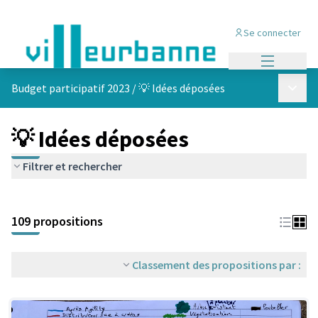
Se connecter
Menu princi
Menu p
Budget participatif 2023
/
💡 Idées déposées
💡 Idées déposées
Filtrer et rechercher
Passer la carte
Leaflet
|
©
OpenStreetMap
contributors
L'élément suivant est une carte qui présente les éléments de cet
+
109 propositions
−
Classement des propositions par :