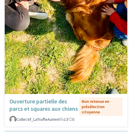
Ouverture partielle des
Non retenue en
présélection
parcs et squares aux chiens
citoyenne
Collectif_LaTruffeAuVent
13
0