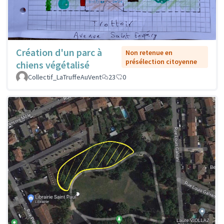
Création d'un parc à
Non retenue en
présélection citoyenne
chiens végétalisé
Collectif_LaTruffeAuVent
23
0