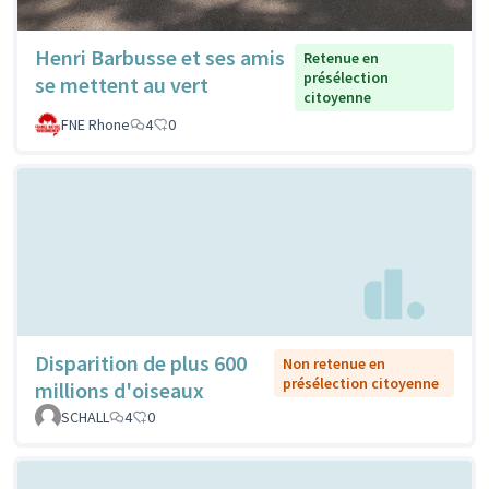
Henri Barbusse et ses amis
Retenue en
présélection
se mettent au vert
citoyenne
FNE Rhone
4
0
Disparition de plus 600
Non retenue en
présélection citoyenne
millions d'oiseaux
SCHALL
4
0