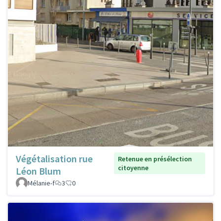
Végétalisation rue
Retenue en présélection
citoyenne
Léon Blum
Mélanie-f
3
0