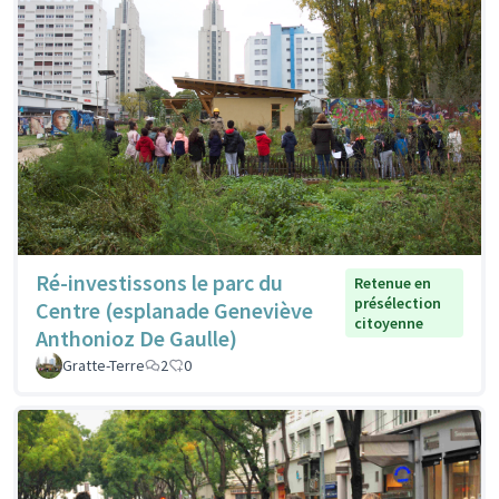
Ré-investissons le parc du
Retenue en
présélection
Centre (esplanade Geneviève
citoyenne
Anthonioz De Gaulle)
Gratte-Terre
2
0