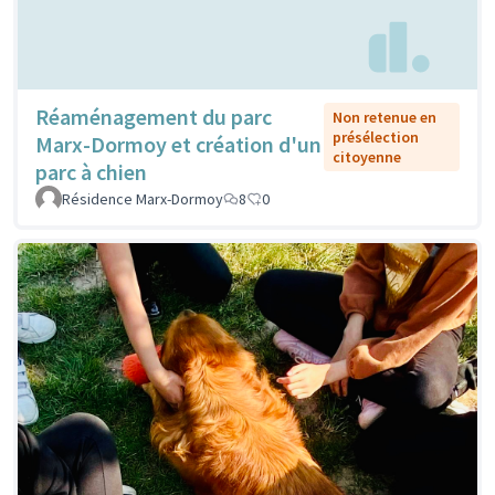
Réaménagement du parc
Non retenue en
présélection
Marx-Dormoy et création d'un
citoyenne
parc à chien
Résidence Marx-Dormoy
8
0