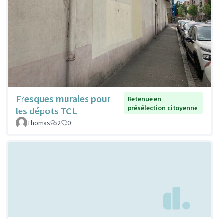
Fresques murales pour
Retenue en
présélection citoyenne
les dépots TCL
Thomas
2
0