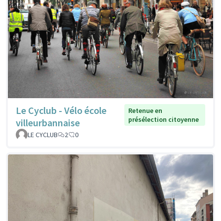
Le Cyclub - Vélo école
Retenue en
présélection citoyenne
villeurbannaise
LE CYCLUB
2
0