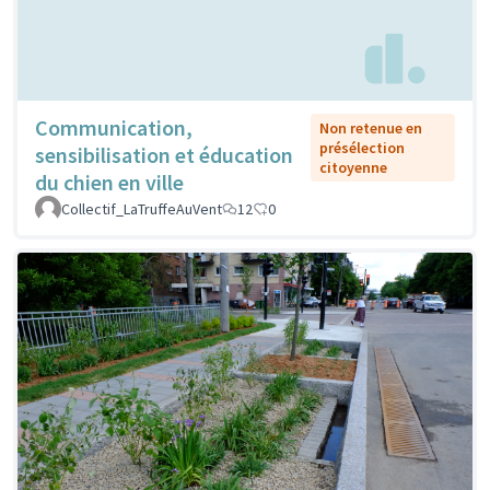
Communication,
Non retenue en
présélection
sensibilisation et éducation
citoyenne
du chien en ville
Collectif_LaTruffeAuVent
12
0