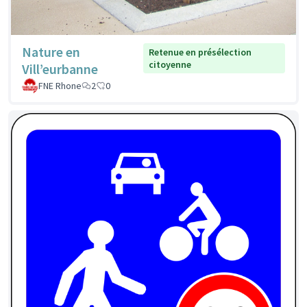
Nature en
Retenue en présélection
citoyenne
Vill’eurbanne
FNE Rhone
2
0