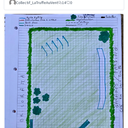
Collectif_LaTruffeAuVent
14
0