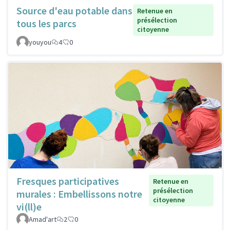
Source d'eau potable dans
Retenue en
présélection
tous les parcs
citoyenne
youyou
4
0
Fresques participatives
Retenue en
présélection
murales : Embellissons notre
citoyenne
vi(ll)e
Amad'art
2
0