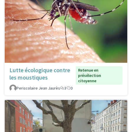
Lutte écologique contre
Retenue en
présélection
les moustiques
citoyenne
Periscolaire Jean Jaurès
3
0