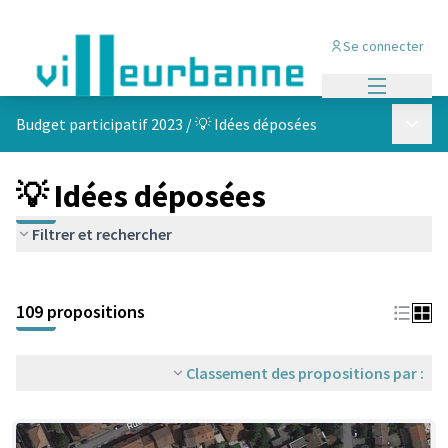
Se connecter
Menu princi
Menu p
Budget participatif 2023
/
💡 Idées déposées
💡 Idées déposées
Filtrer et rechercher
Passer la carte
Leaflet
|
©
OpenStreetMap
contributors
L'élément suivant est une carte qui présente les éléments de cet
+
109 propositions
−
Classement des propositions par :