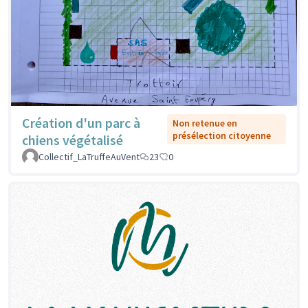
Création d'un parc à
Non retenue en
présélection citoyenne
chiens végétalisé
Collectif_LaTruffeAuVent
23
0