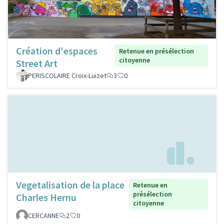
Création d'espaces
Retenue en présélection
citoyenne
Street Art
PERISCOLAIRE Croix-Luizet
3
0
Vegetalisation de la place
Retenue en
présélection
Charles Hernu
citoyenne
CERCANNE
2
0