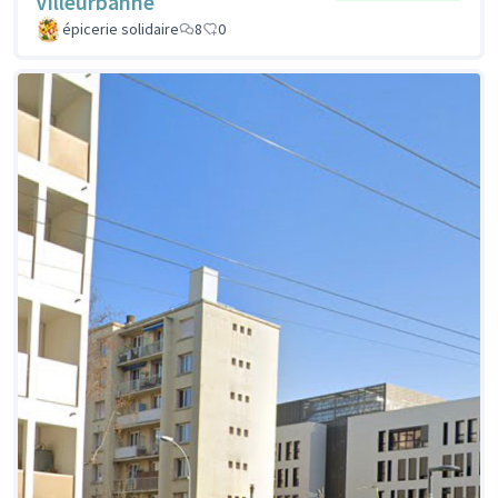
Villeurbanne
épicerie solidaire
8
0