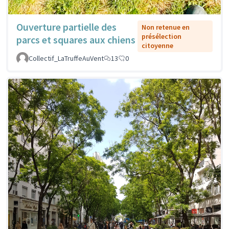
Ouverture partielle des
Non retenue en
présélection
parcs et squares aux chiens
citoyenne
Collectif_LaTruffeAuVent
13
0