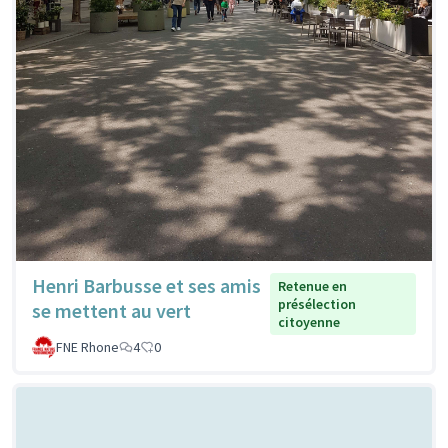
Henri Barbusse et ses amis
Retenue en
présélection
se mettent au vert
citoyenne
FNE Rhone
4
0