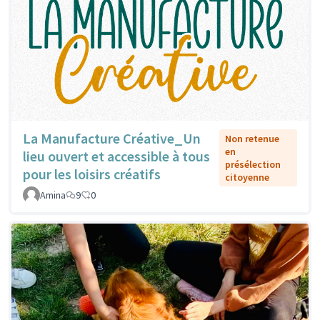
La Manufacture Créative_Un
Non retenue
en
lieu ouvert et accessible à tous
présélection
pour les loisirs créatifs
citoyenne
Amina
9
0