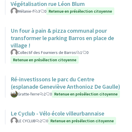
Végétalisation rue Léon Blum
Mélanie-f
3
0
Retenue en présélection citoyenne
Un four à pain & pizza communal pour
transformer le parking Barros en place de
village !
Collectif des Fourniers de Barros
1
0
Retenue en présélection citoyenne
Ré-investissons le parc du Centre
(esplanade Geneviève Anthonioz De Gaulle)
Gratte-Terre
2
0
Retenue en présélection citoyenne
Le Cyclub - Vélo école villeurbannaise
LE CYCLUB
2
0
Retenue en présélection citoyenne