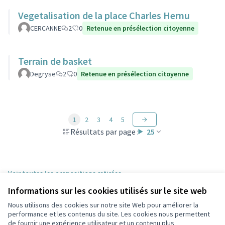
Vegetalisation de la place Charles Hernu
CERCANNE
2
0
Retenue en présélection citoyenne
Terrain de basket
Degryse
2
0
Retenue en présélection citoyenne
1
2
3
4
5
Résultats par page :
25
Voir toutes les propositions retirées
Informations sur les cookies utilisés sur le site web
Nous utilisons des cookies sur notre site Web pour améliorer la
Conditions d'utilisation
performance et les contenus du site. Les cookies nous permettent
Paramètres des cookies
de fournir une expérience utilisateur et un contenu plus
Participez Villeurbanne sur X
Participez Villeurbanne sur Facebook
Participez Villeurbanne sur Instagram
Participez Villeurbanne sur YouTube