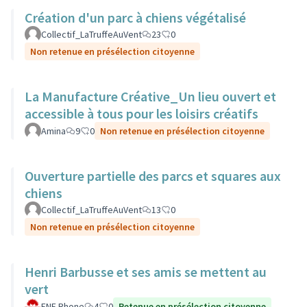
Création d'un parc à chiens végétalisé
Collectif_LaTruffeAuVent
23
0
Non retenue en présélection citoyenne
La Manufacture Créative_Un lieu ouvert et
accessible à tous pour les loisirs créatifs
Amina
9
0
Non retenue en présélection citoyenne
Ouverture partielle des parcs et squares aux
chiens
Collectif_LaTruffeAuVent
13
0
Non retenue en présélection citoyenne
Henri Barbusse et ses amis se mettent au
vert
FNE Rhone
4
0
Retenue en présélection citoyenne