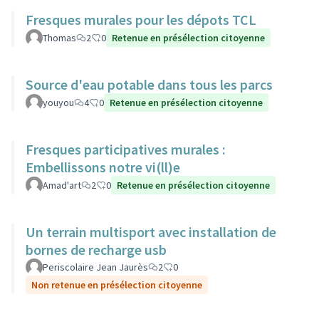
Fresques murales pour les dépots TCL
Thomas
2
0
Retenue en présélection citoyenne
Source d'eau potable dans tous les parcs
youyou
4
0
Retenue en présélection citoyenne
Fresques participatives murales :
Embellissons notre vi(ll)e
Amad'art
2
0
Retenue en présélection citoyenne
Un terrain multisport avec installation de
bornes de recharge usb
Periscolaire Jean Jaurès
2
0
Non retenue en présélection citoyenne