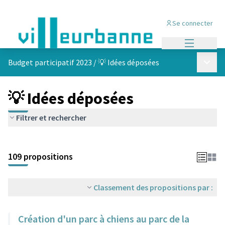
Se connecter
Menu princi
Menu p
Budget participatif 2023
/
💡 Idées déposées
💡 Idées déposées
Filtrer et rechercher
Passer la carte
Leaflet
|
©
OpenStreetMap
contributors
L'élément suivant est une carte qui présente les éléments de cet
+
109 propositions
−
Classement des propositions par :
Création d'un parc à chiens au parc de la