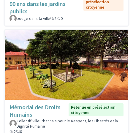
présélection
90 ans dans les jardins
citoyenne
publics
bouge dans ta ville
2
0
Mémorial des Droits
Retenue en présélection
citoyenne
Humains
Collectif Villeurbannais pour le Respect, les Libertés et la
Dignité Humaine
2
0