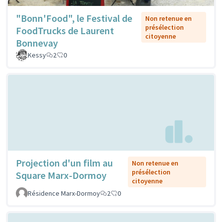
"Bonn'Food", le Festival de
Non retenue en
présélection
FoodTrucks de Laurent
citoyenne
Bonnevay
Kessy
2
0
Projection d'un film au
Non retenue en
présélection
Square Marx-Dormoy
citoyenne
Résidence Marx-Dormoy
2
0