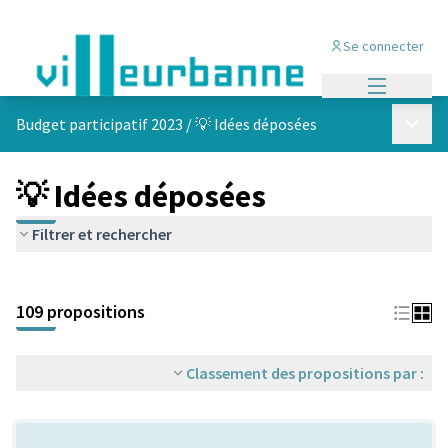
Se connecter
Menu princi
Menu p
Budget participatif 2023
/
💡 Idées déposées
💡 Idées déposées
Filtrer et rechercher
Passer la carte
Leaflet
|
©
OpenStreetMap
contributors
L'élément suivant est une carte qui présente les éléments de cet
+
109 propositions
−
Classement des propositions par :