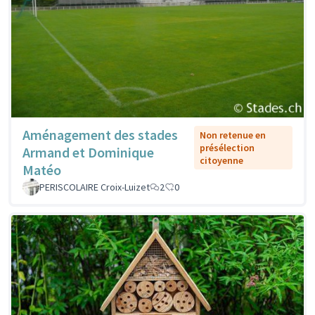
Aménagement des stades
Non retenue en
présélection
Armand et Dominique
citoyenne
Matéo
PERISCOLAIRE Croix-Luizet
2
0