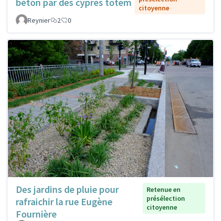
béton par des cyprès totem
citoyenne
Reynier
2
0
Des jardins de pluie pour
Retenue en
présélection
rafraichir la rue Eugène
citoyenne
Fournière