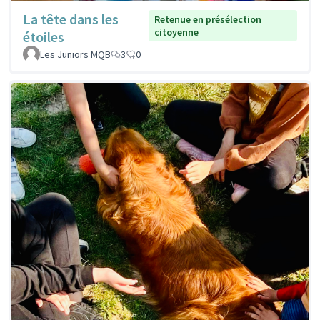
La tête dans les
Retenue en présélection
citoyenne
étoiles
Les Juniors MQB
3
0