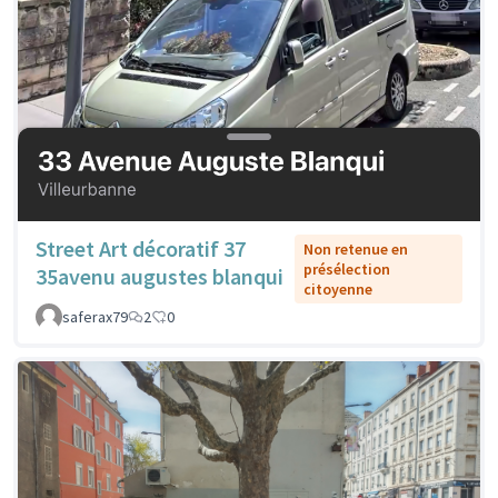
Street Art décoratif 37
Non retenue en
présélection
35avenu augustes blanqui
citoyenne
saferax79
2
0