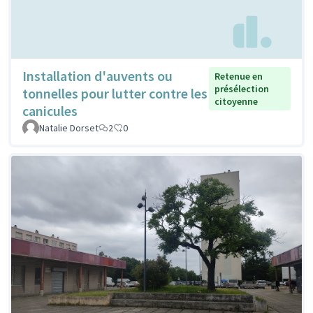
Installation d'auvents ou
Retenue en
présélection
tonnelles pour lutter contre les
citoyenne
canicules
Natalie Dorset
2
0