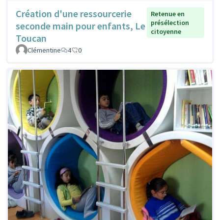
Création d'une ressourcerie
Retenue en
présélection
seconde main pour enfants, Le
citoyenne
Toucan
Clémentine
4
0