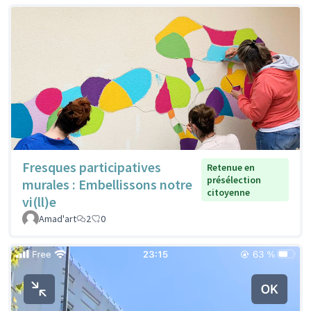
Fresques participatives
Retenue en
présélection
murales : Embellissons notre
citoyenne
vi(ll)e
Amad'art
2
0