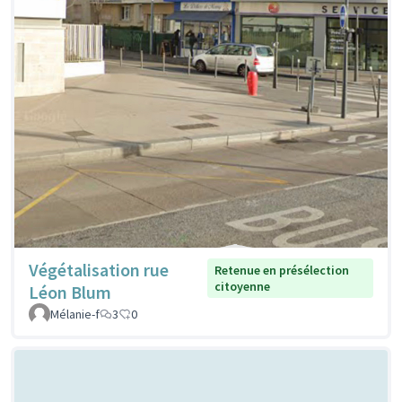
Végétalisation rue
Retenue en présélection
citoyenne
Léon Blum
Mélanie-f
3
0