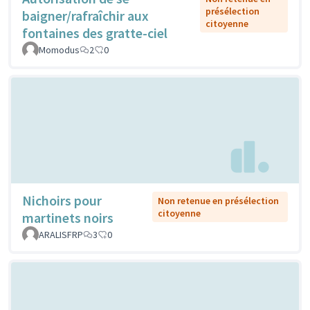
présélection
baigner/rafraîchir aux
citoyenne
fontaines des gratte-ciel
Momodus
2
0
Nichoirs pour
Non retenue en présélection
citoyenne
martinets noirs
ARALISFRP
3
0