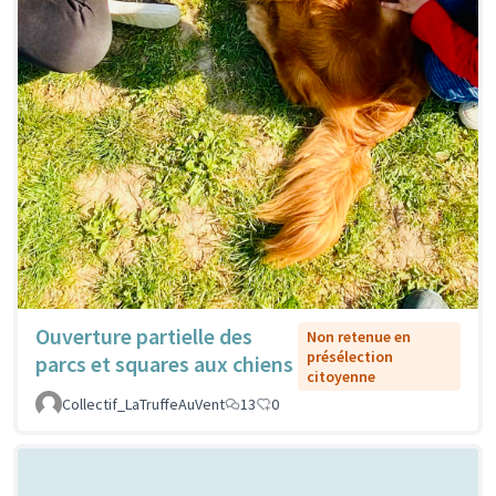
Ouverture partielle des
Non retenue en
présélection
parcs et squares aux chiens
citoyenne
Collectif_LaTruffeAuVent
13
0