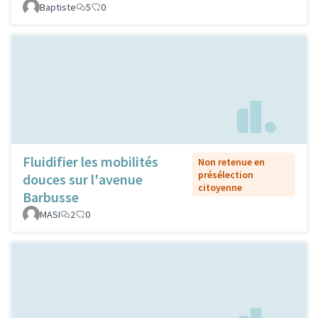
Baptiste
5
0
Fluidifier les mobilités
Non retenue en
présélection
douces sur l'avenue
citoyenne
Barbusse
MASI
2
0