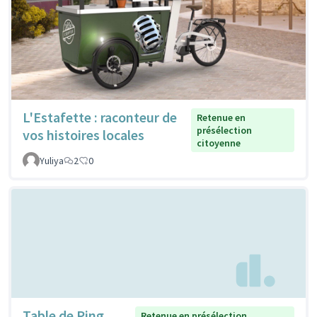
L'Estafette : raconteur de
Retenue en
présélection
vos histoires locales
citoyenne
Yuliya
2
0
Table de Ping
Retenue en présélection