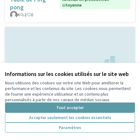
citoyenne
pong
K
2
0
Informations sur les cookies utilisés sur le site web
Communication,
Non retenue en
Nous utilisons des cookies sur notre site Web pour améliorer la
présélection
performance et les contenus du site. Les cookies nous permettent
sensibilisation et éducation
citoyenne
de fournir une expérience utilisateur et un contenu plus
du chien en ville
personnalisés à partir de nos canaux de médias sociaux.
Collectif_LaTruffeAuVent
12
0
Tout accepter
Accepter seulement les cookies essentiels
Paramètres