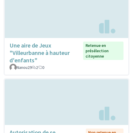
Une aire de Jeux
Retenue en
présélection
"Villeurbanne à hauteur
citoyenne
d'enfants"
Nanou29
2
0
Autorisation de se
Non retenue en