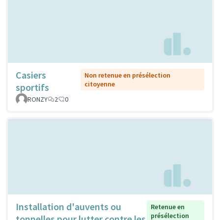
Casiers
Non retenue en présélection
citoyenne
sportifs
RONZY
2
0
Installation d'auvents ou
Retenue en
présélection
tonnelles pour lutter contre les