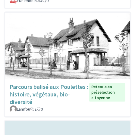
FNE Rhone
4
0
Parcours balisé aux Poulettes :
Retenue en
présélection
histoire, végétaux, bio-
citoyenne
diversité
Lamfou
2
0