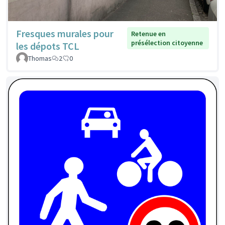
Fresques murales pour
Retenue en
présélection citoyenne
les dépots TCL
Thomas
2
0