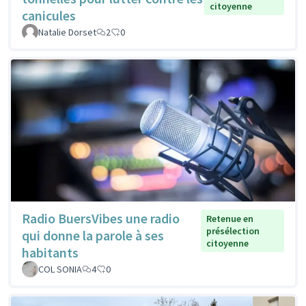
citoyenne
canicules
Natalie Dorset
2
0
Radio BuersVibes une radio
Retenue en
présélection
qui donne la parole à ses
citoyenne
habitants
COL SONIA
4
0