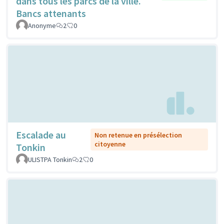
dans tous les parcs de la ville.
Bancs attenants
Anonyme
2
0
Escalade au
Non retenue en présélection
citoyenne
Tonkin
ULISTPA Tonkin
2
0