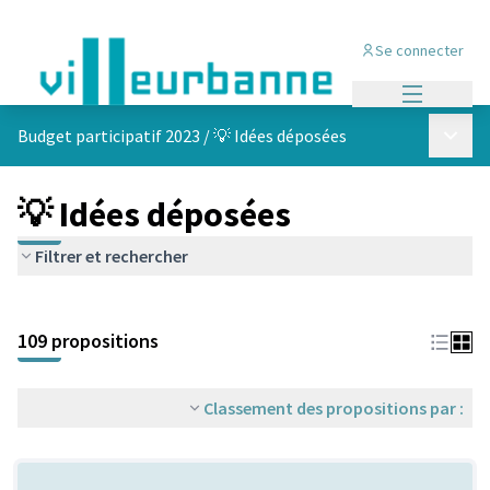
Se connecter
Menu princi
Menu p
Budget participatif 2023
/
💡 Idées déposées
💡 Idées déposées
Filtrer et rechercher
Passer la carte
Leaflet
|
©
OpenStreetMap
contributors
L'élément suivant est une carte qui présente les éléments de cet
+
109 propositions
−
Classement des propositions par :