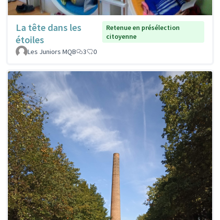
La tête dans les
Retenue en présélection
citoyenne
étoiles
Les Juniors MQB
3
0