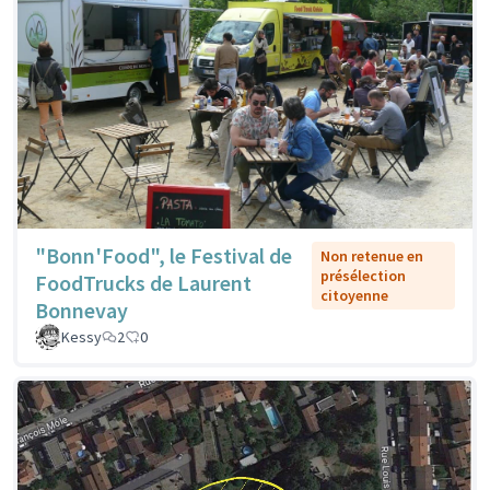
"Bonn'Food", le Festival de
Non retenue en
présélection
FoodTrucks de Laurent
citoyenne
Bonnevay
Kessy
2
0