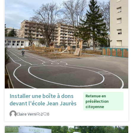
Installer une boîte à dons
Retenue en
présélection
devant l'école Jean Jaurès
citoyenne
Claire Verni
2
0