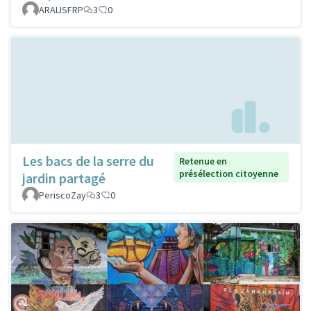
ARALISFRP
3
0
Les bacs de la serre du
Retenue en
présélection citoyenne
jardin partagé
PeriscoZay
3
0