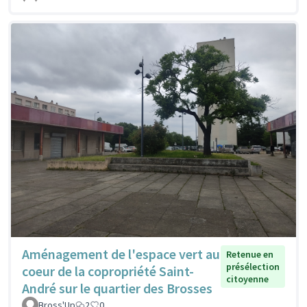
Aménagement de l'espace vert au
Retenue en
présélection
coeur de la copropriété Saint-
citoyenne
André sur le quartier des Brosses
Bross'Up
2
0