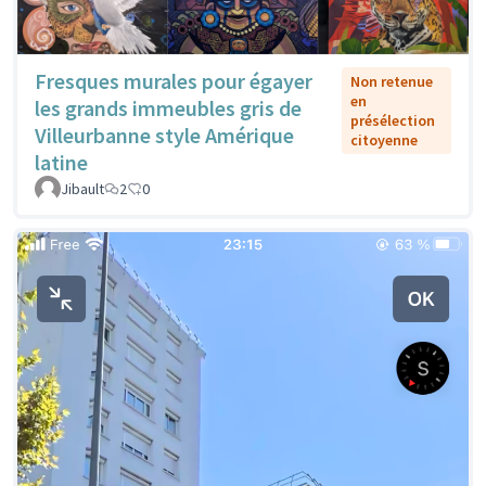
Fresques murales pour égayer
Non retenue
en
les grands immeubles gris de
présélection
Villeurbanne style Amérique
citoyenne
latine
Jibault
2
0