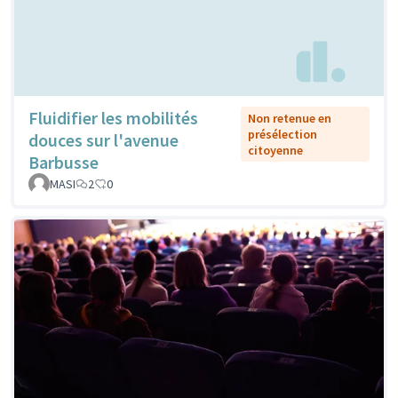
Fluidifier les mobilités
Non retenue en
présélection
douces sur l'avenue
citoyenne
Barbusse
MASI
2
0