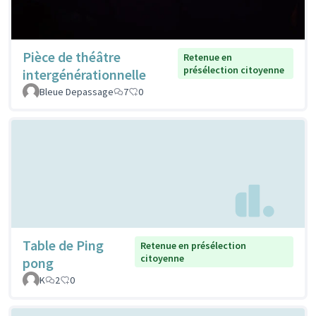
Pièce de théâtre
Retenue en
présélection citoyenne
intergénérationnelle
Bleue Depassage
7
0
Table de Ping
Retenue en présélection
citoyenne
pong
K
2
0