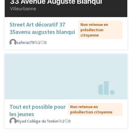
Street Art décoratif 37
Non retenue en
présélection
35avenu augustes blanqui
citoyenne
saferax79
2
0
Tout est possible pour
Non retenue en
présélection citoyenne
les jeunes
Riyad Collège du Tonkin
2
0