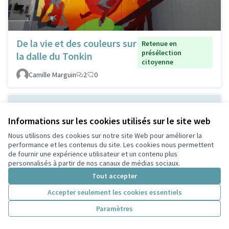
De la vie et des couleurs sur
Retenue en
présélection
la dalle du Tonkin
citoyenne
Camille Marguin
2
0
Informations sur les cookies utilisés sur le site web
Nous utilisons des cookies sur notre site Web pour améliorer la
performance et les contenus du site. Les cookies nous permettent
de fournir une expérience utilisateur et un contenu plus
personnalisés à partir de nos canaux de médias sociaux.
Tout accepter
Ombrager devant la MLIS
Non retenue en
Accepter seulement les cookies essentiels
présélection
pour respirer mieux
citoyenne
Paramètres
Lescuyer
2
0