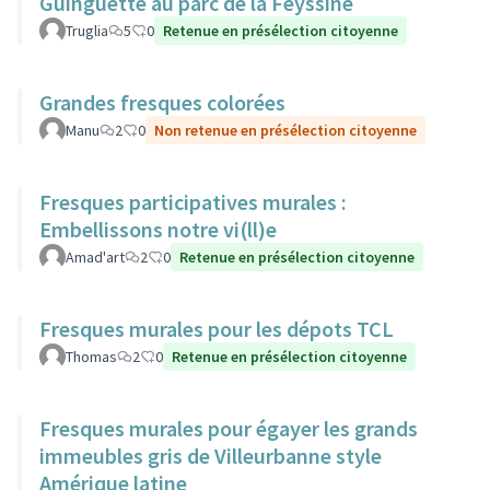
Guinguette au parc de la Feyssine
Truglia
5
0
Retenue en présélection citoyenne
Grandes fresques colorées
Manu
2
0
Non retenue en présélection citoyenne
Fresques participatives murales :
Embellissons notre vi(ll)e
Amad'art
2
0
Retenue en présélection citoyenne
Fresques murales pour les dépots TCL
Thomas
2
0
Retenue en présélection citoyenne
Fresques murales pour égayer les grands
immeubles gris de Villeurbanne style
Amérique latine