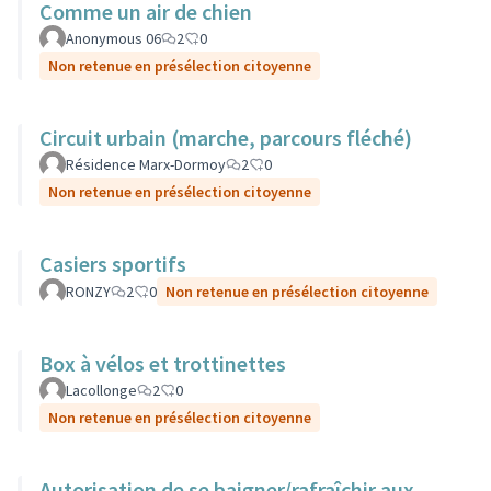
Comme un air de chien
Anonymous 06
2
0
Non retenue en présélection citoyenne
Circuit urbain (marche, parcours fléché)
Résidence Marx-Dormoy
2
0
Non retenue en présélection citoyenne
Casiers sportifs
RONZY
2
0
Non retenue en présélection citoyenne
Box à vélos et trottinettes
Lacollonge
2
0
Non retenue en présélection citoyenne
Autorisation de se baigner/rafraîchir aux