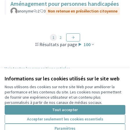
Aménagement pour personnes handicapées
anonyme
2
0
Non retenue en présélection citoyenne
1
2
Résultats par page :
100
Voir toutes les propositions retirées
Informations sur les cookies utilisés sur le site web
Nous utilisons des cookies sur notre site Web pour améliorer la
Conditions d'utilisation
performance et les contenus du site. Les cookies nous permettent
Paramètres des cookies
de fournir une expérience utilisateur et un contenu plus
Participez Villeurbanne sur X
Participez Villeurbanne sur Facebook
Participez Villeurbanne sur Instagram
Participez Villeurbanne sur YouTube
personnalisés à partir de nos canaux de médias sociaux.
(Lien externe)
(Lien externe)
(Lien externe)
(Lien externe)
Tout accepter
Accepter seulement les cookies essentiels
Licence Cre
(Lien extern
Paramètres
(Lien externe)