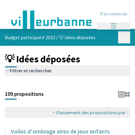
Se connecter
Menu princi
Menu p
Budget participatif 2023
/
💡 Idées déposées
💡 Idées déposées
Filtrer et rechercher
Passer la carte
Leaflet
|
©
OpenStreetMap
contributors
L'élément suivant est une carte qui présente les éléments de cet
+
109 propositions
−
Classement des propositions par :
Voiles d'ombrage aires de jeux enfants