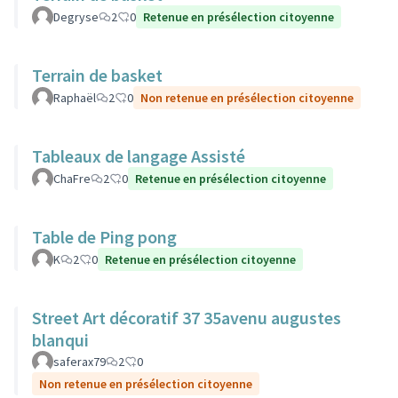
Degryse
2
0
Retenue en présélection citoyenne
Terrain de basket
Raphaël
2
0
Non retenue en présélection citoyenne
Tableaux de langage Assisté
ChaFre
2
0
Retenue en présélection citoyenne
Table de Ping pong
K
2
0
Retenue en présélection citoyenne
Street Art décoratif 37 35avenu augustes
blanqui
saferax79
2
0
Non retenue en présélection citoyenne