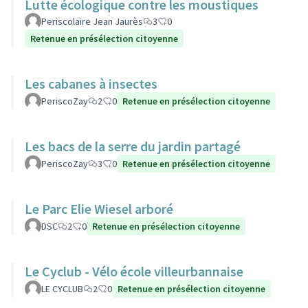
Lutte écologique contre les moustiques
Periscolaire Jean Jaurès
3
0
Retenue en présélection citoyenne
Les cabanes à insectes
PeriscoZay
2
0
Retenue en présélection citoyenne
Les bacs de la serre du jardin partagé
PeriscoZay
3
0
Retenue en présélection citoyenne
Le Parc Elie Wiesel arboré
DSC
2
0
Retenue en présélection citoyenne
Le Cyclub - Vélo école villeurbannaise
LE CYCLUB
2
0
Retenue en présélection citoyenne