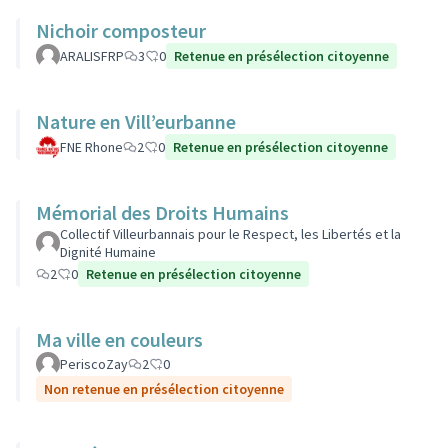
Nichoir composteur
ARALISFRP
3
0
Retenue en présélection citoyenne
Nature en Vill’eurbanne
FNE Rhone
2
0
Retenue en présélection citoyenne
Mémorial des Droits Humains
Collectif Villeurbannais pour le Respect, les Libertés et la
Dignité Humaine
2
0
Retenue en présélection citoyenne
Ma ville en couleurs
PeriscoZay
2
0
Non retenue en présélection citoyenne