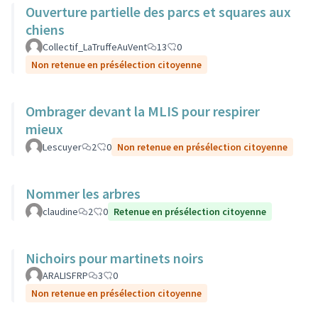
Ouverture partielle des parcs et squares aux
chiens
Collectif_LaTruffeAuVent
13
0
Non retenue en présélection citoyenne
Ombrager devant la MLIS pour respirer
mieux
Lescuyer
2
0
Non retenue en présélection citoyenne
Nommer les arbres
claudine
2
0
Retenue en présélection citoyenne
Nichoirs pour martinets noirs
ARALISFRP
3
0
Non retenue en présélection citoyenne