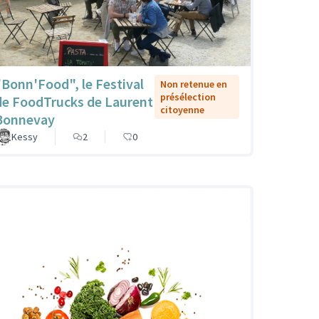
"Bonn'Food", le Festival
Non retenue en
présélection
de FoodTrucks de Laurent
citoyenne
Bonnevay
Kessy
2
0