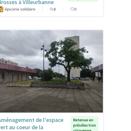
Brosses à Villeurbanne
épicerie solidaire
8
0
Aménagement de l'espace
Retenue en
présélection
vert au coeur de la
citoyenne