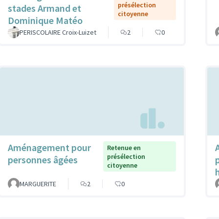
présélection
stades Armand et
citoyenne
Dominique Matéo
PERISCOLAIRE Croix-Luizet
2
0
Aménagement pour
Retenue en
présélection
personnes âgées
citoyenne
MARGUERITE
2
0