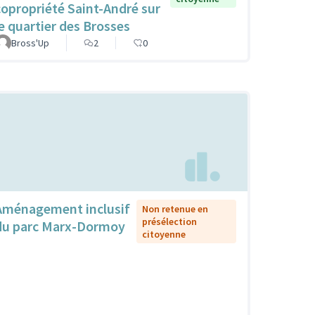
copropriété Saint-André sur
le quartier des Brosses
Bross'Up
2
0
Aménagement inclusif
Non retenue en
présélection
du parc Marx-Dormoy
citoyenne