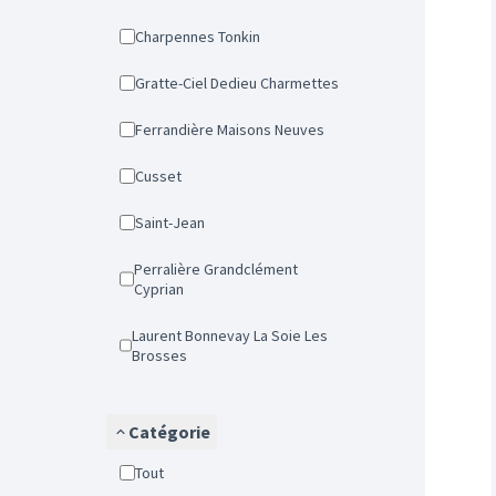
Charpennes Tonkin
Gratte-Ciel Dedieu Charmettes
Ferrandière Maisons Neuves
Cusset
Saint-Jean
Perralière Grandclément
Cyprian
Laurent Bonnevay La Soie Les
Brosses
Catégorie
Tout