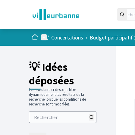
Accueil
Menu principal
/
Concertations
/
Budget participatif
Passer
L'élément
+
−
💡 Idées
déposées
Le formulaire ci-dessous filtre
dynamiquement les résultats de la
recherche lorsque les conditions de
recherche sont modifiées.