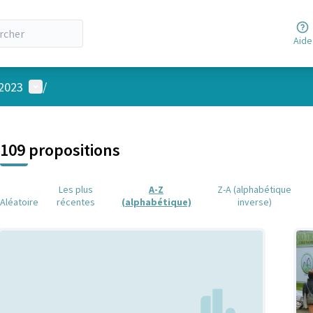
Aide
Menu utilisateur
 2023
/
 la carte
 suivant est une carte qui présente les éléments de cette page comm
109 propositions
Les plus
A-Z
Z-A (alphabétique
Aléatoire
récentes
(alphabétique)
inverse)