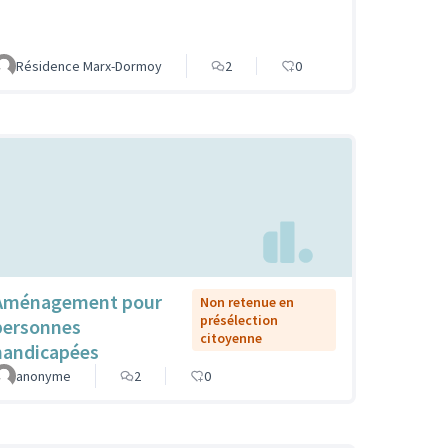
Résidence Marx-Dormoy
2
0
Aménagement pour
Non retenue en
présélection
personnes
citoyenne
handicapées
anonyme
2
0