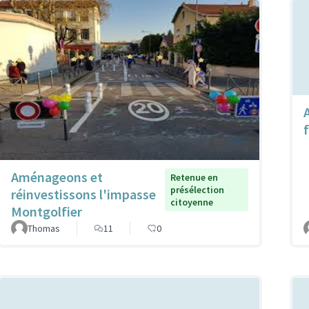
f
Aménageons et
Retenue en
présélection
réinvestissons l'impasse
citoyenne
Montgolfier
Thomas
11
0