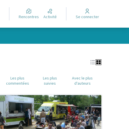
Rencontres
Activité
Se connecter
Leaflet
|
©
OpenStreetMap
contributors
e des points de carte. L'élément peut être utilisé avec un lecteur
Les plus
Les plus
Avec le plus
commentées
suivies
d'auteurs