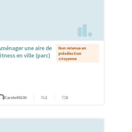
Aménager une aire de
Non retenue en
présélection
itness en ville (parc)
citoyenne
Carole69100
2
0