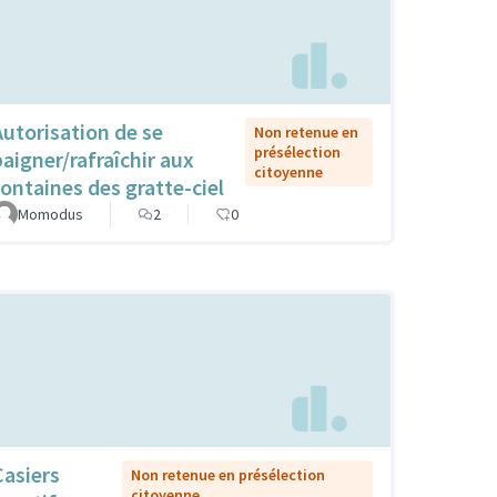
Autorisation de se
Non retenue en
présélection
baigner/rafraîchir aux
citoyenne
fontaines des gratte-ciel
Momodus
2
0
Casiers
Non retenue en présélection
citoyenne