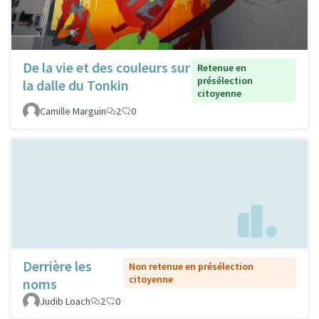
De la vie et des couleurs sur
Retenue en
présélection
la dalle du Tonkin
citoyenne
Camille Marguin
2
0
Derrière les
Non retenue en présélection
citoyenne
noms
Judib Loach
2
0