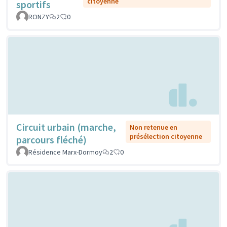
citoyenne
sportifs
RONZY
2
0
Circuit urbain (marche,
Non retenue en
présélection citoyenne
parcours fléché)
Résidence Marx-Dormoy
2
0