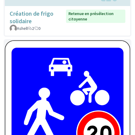
Création de frigo
Retenue en présélection
citoyenne
solidaire
Ashell
2
0