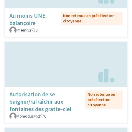
Au moins UNE
Non retenue en présélection
citoyenne
balançoire
Imen
2
0
Autorisation de se
Non retenue en
présélection
baigner/rafraîchir aux
citoyenne
fontaines des gratte-ciel
Momodus
2
0