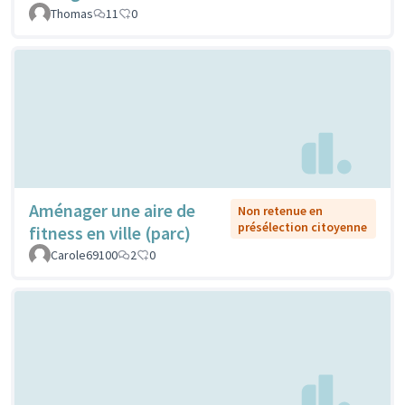
Thomas
11
0
Aménager une aire de
Non retenue en
présélection citoyenne
fitness en ville (parc)
Carole69100
2
0