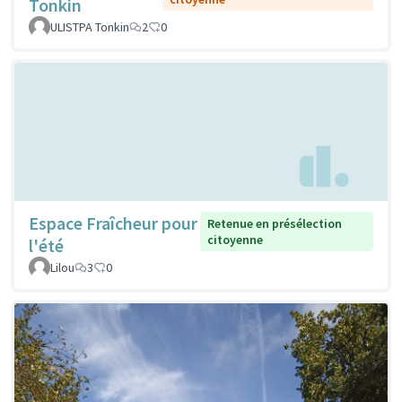
Tonkin
ULISTPA Tonkin
2
0
Espace Fraîcheur pour
Retenue en présélection
citoyenne
l'été
Lilou
3
0