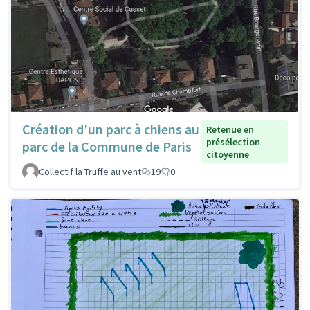
Création d'un parc à chiens au
Retenue en
présélection
parc de la Commune de Paris
citoyenne
Collectif la Truffe au vent
19
0