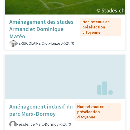
Aménagement des stades
Non retenue en
présélection
Armand et Dominique
citoyenne
Matéo
PERISCOLAIRE Croix-Luizet
2
0
Aménagement inclusif du
Non retenue en
présélection
parc Marx-Dormoy
citoyenne
Résidence Marx-Dormoy
2
0