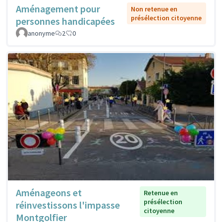
Aménagement pour
Non retenue en
présélection citoyenne
personnes handicapées
anonyme
2
0
Aménageons et
Retenue en
présélection
réinvestissons l'impasse
citoyenne
Montgolfier