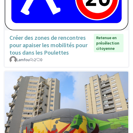
Créer des zones de rencontres
Retenue en
présélection
pour apaiser les mobilités pour
citoyenne
tous dans les Poulettes
Lamfou
2
0