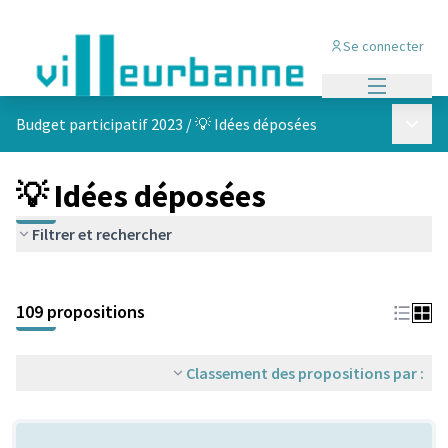
Se connecter
Menu princi
Menu p
Budget participatif 2023
/
💡 Idées déposées
💡 Idées déposées
Filtrer et rechercher
Passer la carte
Leaflet
|
©
OpenStreetMap
contributors
L'élément suivant est une carte qui présente les éléments de cet
+
109 propositions
−
Classement des propositions par :