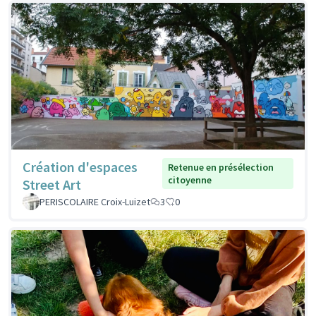
Création d'espaces
Retenue en présélection
citoyenne
Street Art
PERISCOLAIRE Croix-Luizet
3
0