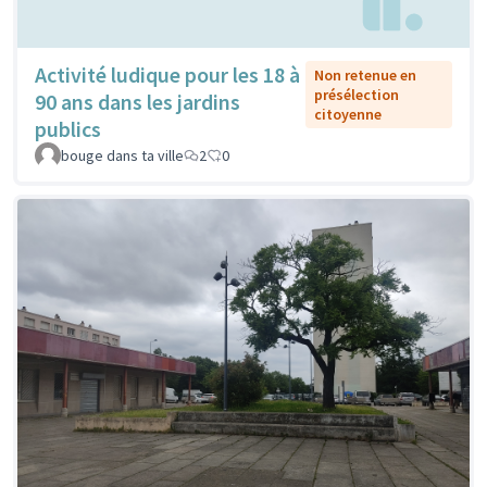
Activité ludique pour les 18 à
Non retenue en
présélection
90 ans dans les jardins
citoyenne
publics
bouge dans ta ville
2
0