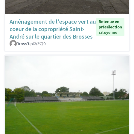
Aménagement de l'espace vert au
Retenue en
présélection
coeur de la copropriété Saint-
citoyenne
André sur le quartier des Brosses
Bross'Up
2
0