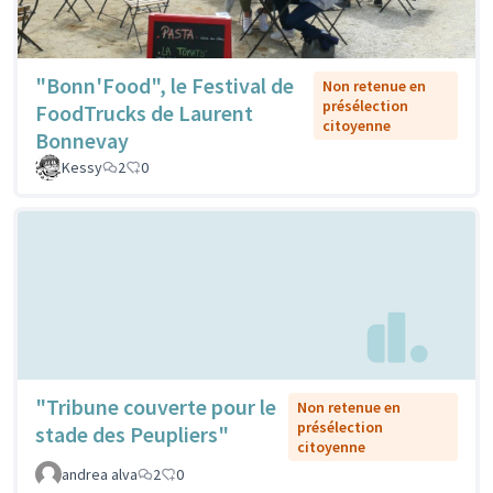
"Bonn'Food", le Festival de
Non retenue en
présélection
FoodTrucks de Laurent
citoyenne
Bonnevay
Kessy
2
0
"Tribune couverte pour le
Non retenue en
présélection
stade des Peupliers"
citoyenne
andrea alva
2
0