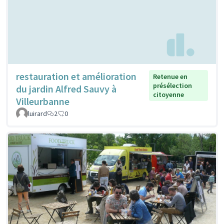
restauration et amélioration
Retenue en
présélection
du jardin Alfred Sauvy à
citoyenne
Villeurbanne
luirard
2
0