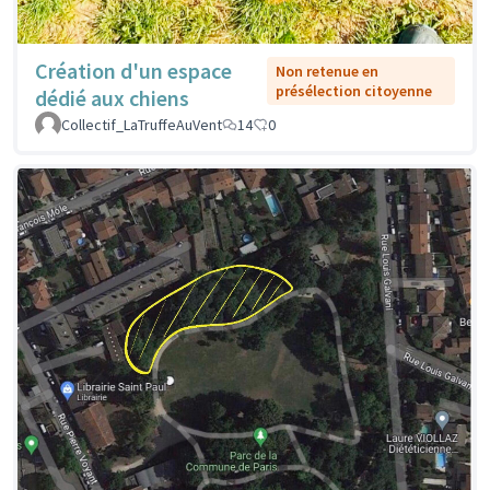
Création d'un espace
Non retenue en
présélection citoyenne
dédié aux chiens
Collectif_LaTruffeAuVent
14
0