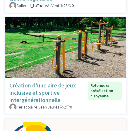
Collectif_LaTruffeAuVent
23
0
Création d'une aire de jeux
Retenue en
présélection
inclusive et sportive
citoyenne
intergénérationnelle
Periscolaire Jean Jaurès
2
0