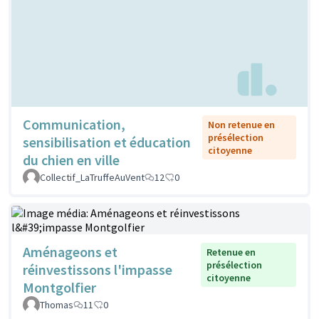
Communication,
Non retenue en
présélection
sensibilisation et éducation
citoyenne
du chien en ville
Collectif_LaTruffeAuVent
12
0
Aménageons et
Retenue en
présélection
réinvestissons l'impasse
citoyenne
Montgolfier
Thomas
11
0