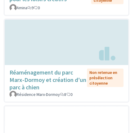
citoyenne
Amina
9
0
Réaménagement du parc
Non retenue en
présélection
Marx-Dormoy et création d'un
citoyenne
parc à chien
Résidence Marx-Dormoy
8
0