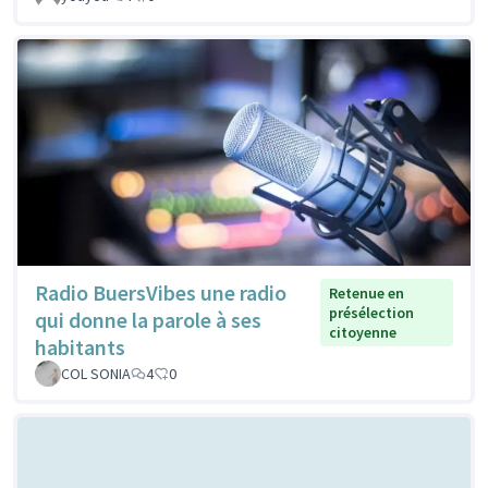
Radio BuersVibes une radio
Retenue en
présélection
qui donne la parole à ses
citoyenne
habitants
COL SONIA
4
0