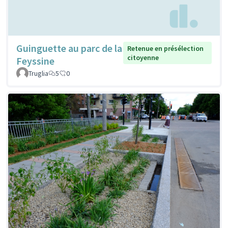
Guinguette au parc de la
Retenue en présélection
citoyenne
Feyssine
Truglia
5
0