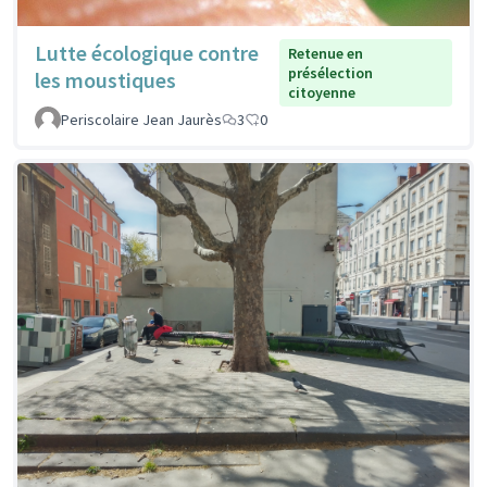
Lutte écologique contre
Retenue en
présélection
les moustiques
citoyenne
Periscolaire Jean Jaurès
3
0