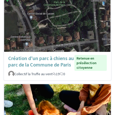
Création d'un parc à chiens au
Retenue en
présélection
parc de la Commune de Paris
citoyenne
Collectif la Truffe au vent
19
0