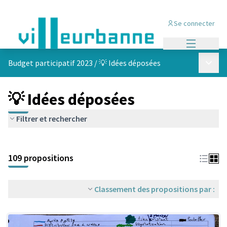
Se connecter
Menu princi
Menu p
Budget participatif 2023
/
💡 Idées déposées
💡 Idées déposées
Filtrer et rechercher
Passer la carte
Leaflet
|
©
OpenStreetMap
contributors
L'élément suivant est une carte qui présente les éléments de cet
+
109 propositions
−
Classement des propositions par :