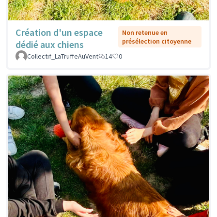
Création d'un espace
Non retenue en
présélection citoyenne
dédié aux chiens
Collectif_LaTruffeAuVent
14
0