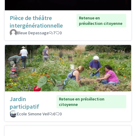
Pièce de théâtre
Retenue en
présélection citoyenne
intergénérationnelle
Bleue Depassage
7
0
Jardin
Retenue en présélection
citoyenne
participatif
Ecole Simone Veil
6
0