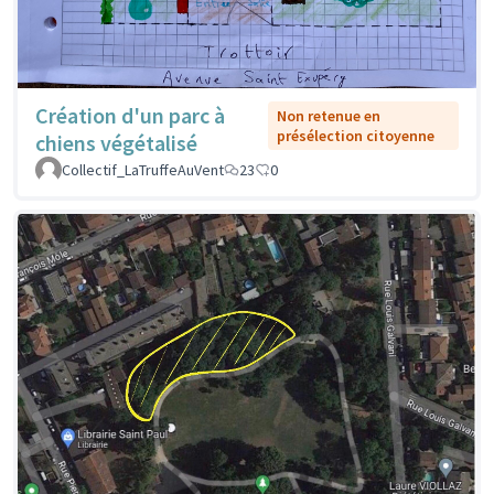
Création d'un parc à
Non retenue en
présélection citoyenne
chiens végétalisé
Collectif_LaTruffeAuVent
23
0