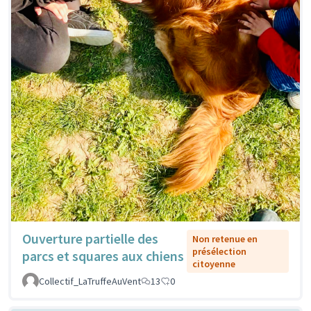
Ouverture partielle des
Non retenue en
présélection
parcs et squares aux chiens
citoyenne
Collectif_LaTruffeAuVent
13
0