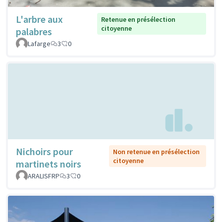
L'arbre aux
Retenue en présélection
citoyenne
palabres
Lafarge
3
0
Nichoirs pour
Non retenue en présélection
citoyenne
martinets noirs
ARALISFRP
3
0