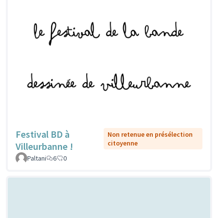
Festival BD à
Non retenue en présélection
citoyenne
Villeurbanne !
Paltani
6
0