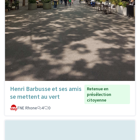
Henri Barbusse et ses amis
Retenue en
présélection
se mettent au vert
citoyenne
FNE Rhone
4
0