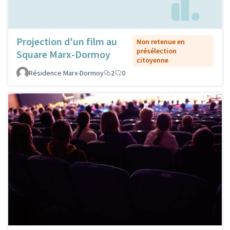
Projection d'un film au
Non retenue en
présélection
Square Marx-Dormoy
citoyenne
Résidence Marx-Dormoy
2
0