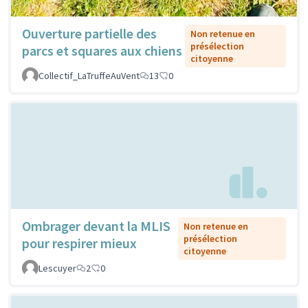
Ouverture partielle des
Non retenue en
présélection
parcs et squares aux chiens
citoyenne
Collectif_LaTruffeAuVent
13
0
Ombrager devant la MLIS
Non retenue en
présélection
pour respirer mieux
citoyenne
Lescuyer
2
0