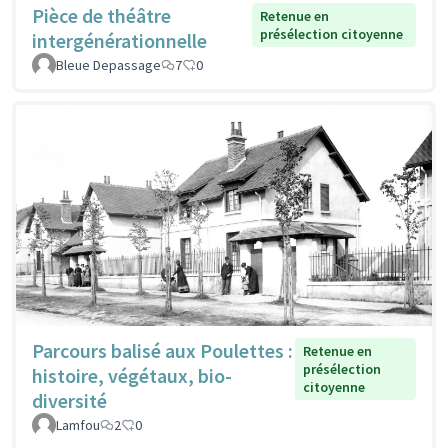
Pièce de théâtre
Retenue en
présélection citoyenne
intergénérationnelle
Bleue Depassage
7
0
Parcours balisé aux Poulettes :
Retenue en
présélection
histoire, végétaux, bio-
citoyenne
diversité
Lamfou
2
0