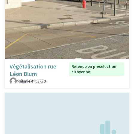
Végétalisation rue
Retenue en présélection
citoyenne
Léon Blum
Mélanie-f
3
0