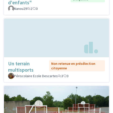
d'enfants"
Nanou29
2
0
Un terrain
Non retenue en présélection
citoyenne
multisports
Périscolaire Ecole Descartes
3
0