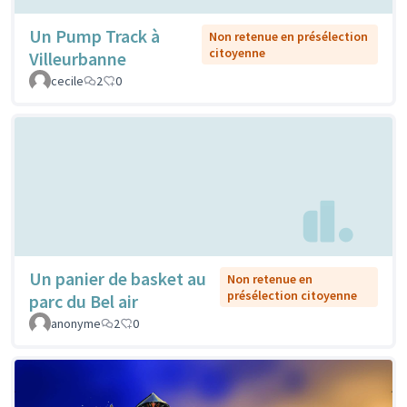
Un Pump Track à
Non retenue en présélection
citoyenne
Villeurbanne
cecile
2
0
Un panier de basket au
Non retenue en
présélection citoyenne
parc du Bel air
anonyme
2
0