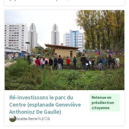
Ré-investissons le parc du
Retenue en
présélection
Centre (esplanade Geneviève
citoyenne
Anthonioz De Gaulle)
Gratte-Terre
2
0