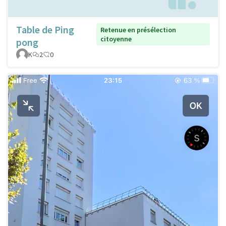
Table de Ping
Retenue en présélection
citoyenne
pong
K
2
0