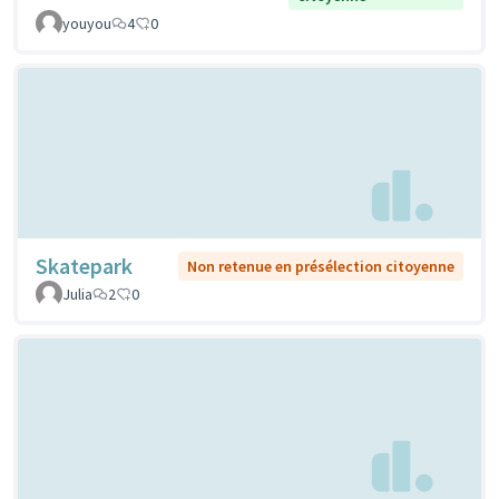
youyou
4
0
Skatepark
Non retenue en présélection citoyenne
Julia
2
0