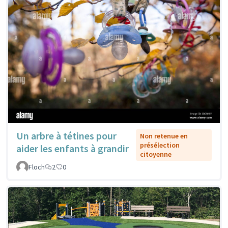
Un arbre à tétines pour
Non retenue en
présélection
aider les enfants à grandir
citoyenne
Floch
2
0