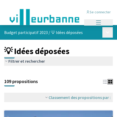
Se connecter
Menu princi
Menu p
Budget participatif 2023
/
💡 Idées déposées
💡 Idées déposées
Filtrer et rechercher
Passer la carte
Leaflet
|
©
OpenStreetMap
contributors
L'élément suivant est une carte qui présente les éléments de cet
+
109 propositions
−
Classement des propositions par :