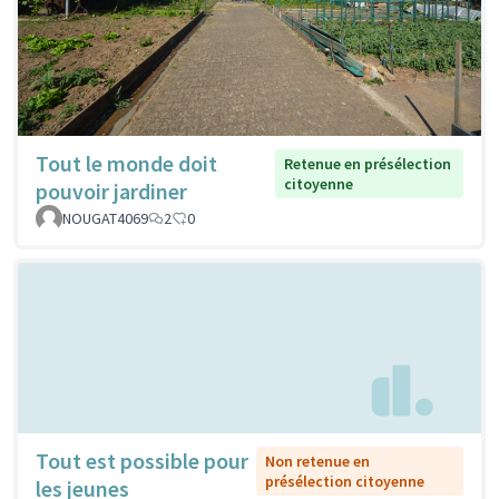
Tout le monde doit
Retenue en présélection
citoyenne
pouvoir jardiner
NOUGAT4069
2
0
Tout est possible pour
Non retenue en
présélection citoyenne
les jeunes