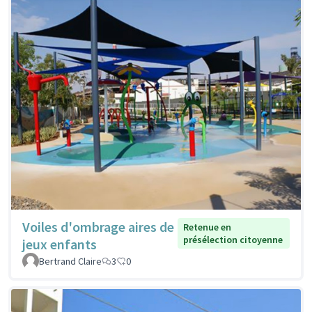
Voiles d'ombrage aires de
Retenue en
présélection citoyenne
jeux enfants
Bertrand Claire
3
0