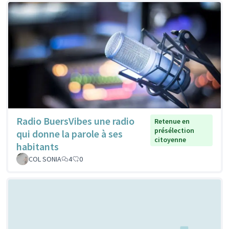
Radio BuersVibes une radio
Retenue en
présélection
qui donne la parole à ses
citoyenne
habitants
COL SONIA
4
0