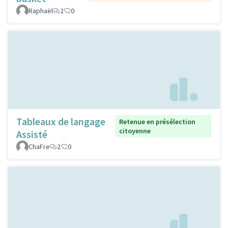
Raphaël
2
0
Tableaux de langage
Retenue en présélection
citoyenne
Assisté
ChaFre
2
0