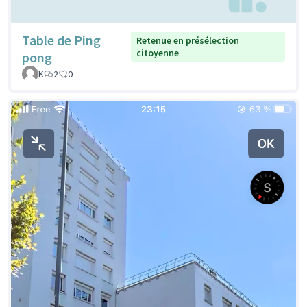
Table de Ping
Retenue en présélection
citoyenne
pong
K
2
0