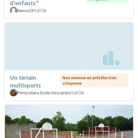
d'enfants"
Nanou29
2
0
Un terrain
Non retenue en présélection
citoyenne
multisports
Périscolaire Ecole Descartes
3
0