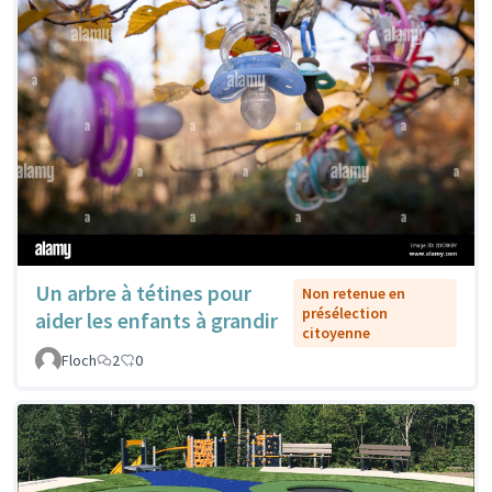
Un arbre à tétines pour
Non retenue en
présélection
aider les enfants à grandir
citoyenne
Floch
2
0