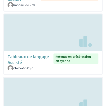
Raphaël
2
0
Tableaux de langage
Retenue en présélection
citoyenne
Assisté
ChaFre
2
0