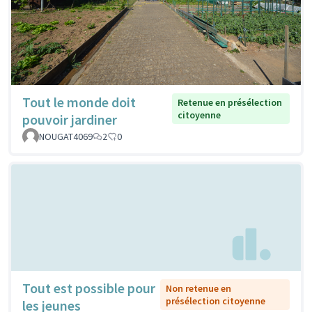
Tout le monde doit
Retenue en présélection
citoyenne
pouvoir jardiner
NOUGAT4069
2
0
Tout est possible pour
Non retenue en
présélection citoyenne
les jeunes