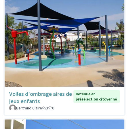
Voiles d'ombrage aires de
Retenue en
présélection citoyenne
jeux enfants
Bertrand Claire
3
0