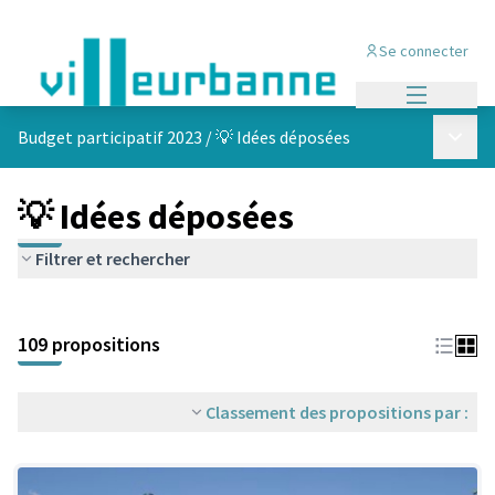
Se connecter
Menu princi
Menu p
Budget participatif 2023
/
💡 Idées déposées
💡 Idées déposées
Filtrer et rechercher
Passer la carte
Leaflet
|
©
OpenStreetMap
contributors
L'élément suivant est une carte qui présente les éléments de cet
+
109 propositions
−
Classement des propositions par :