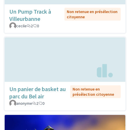
Un Pump Track à
Non retenue en présélection
citoyenne
Villeurbanne
cecile
2
0
Un panier de basket au
Non retenue en
présélection citoyenne
parc du Bel air
anonyme
2
0