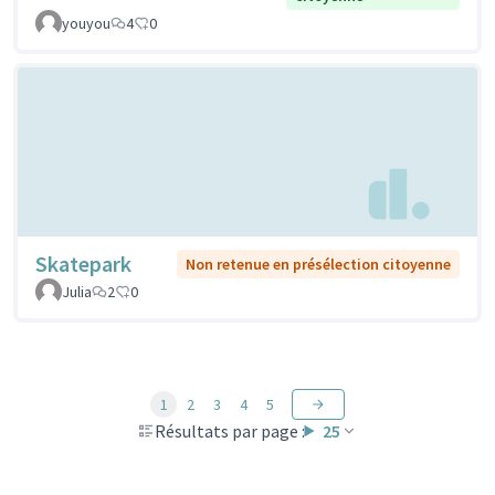
youyou
4
0
Skatepark
Non retenue en présélection citoyenne
Julia
2
0
1
2
3
4
5
Résultats par page :
25