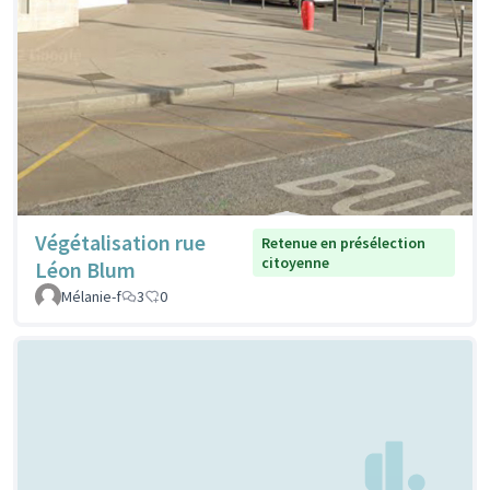
Végétalisation rue
Retenue en présélection
citoyenne
Léon Blum
Mélanie-f
3
0