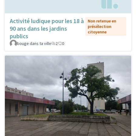
Activité ludique pour les 18 à
Non retenue en
présélection
90 ans dans les jardins
citoyenne
publics
bouge dans ta ville
2
0