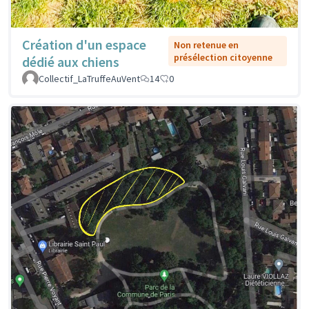
Création d'un espace
Non retenue en
présélection citoyenne
dédié aux chiens
Collectif_LaTruffeAuVent
14
0