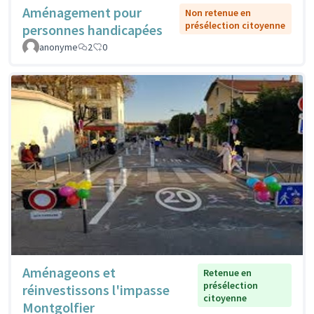
Aménagement pour
Non retenue en
présélection citoyenne
personnes handicapées
anonyme
2
0
Aménageons et
Retenue en
présélection
réinvestissons l'impasse
citoyenne
Montgolfier