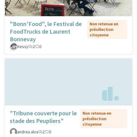
"Bonn'Food", le Festival de
Non retenue en
présélection
FoodTrucks de Laurent
citoyenne
Bonnevay
Kessy
2
0
"Tribune couverte pour le
Non retenue en
présélection
stade des Peupliers"
citoyenne
andrea alva
2
0