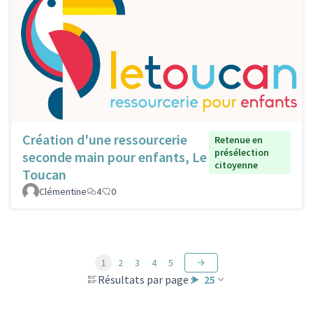
Création d'une ressourcerie
Retenue en
présélection
seconde main pour enfants, Le
citoyenne
Toucan
Clémentine
4
0
1
2
3
4
5
Résultats par page :
25