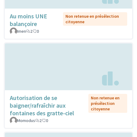
Au moins UNE
Non retenue en présélection
citoyenne
balançoire
Imen
2
0
Autorisation de se
Non retenue en
présélection
baigner/rafraîchir aux
citoyenne
fontaines des gratte-ciel
Momodus
2
0