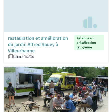
restauration et amélioration
Retenue en
présélection
du jardin Alfred Sauvy à
citoyenne
Villeurbanne
luirard
2
0