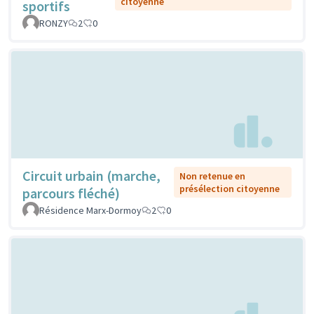
citoyenne
sportifs
RONZY
2
0
Circuit urbain (marche,
Non retenue en
présélection citoyenne
parcours fléché)
Résidence Marx-Dormoy
2
0