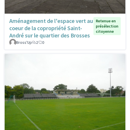
Aménagement de l'espace vert au
Retenue en
présélection
coeur de la copropriété Saint-
citoyenne
André sur le quartier des Brosses
Bross'Up
2
0