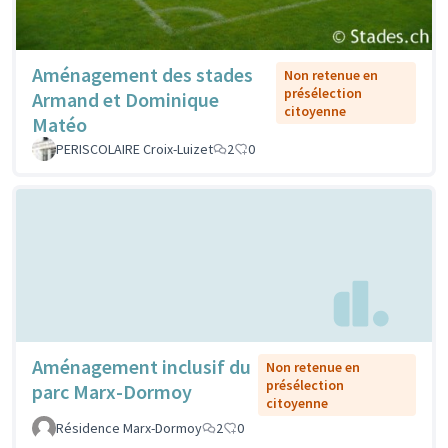
Aménagement des stades
Non retenue en
présélection
Armand et Dominique
citoyenne
Matéo
PERISCOLAIRE Croix-Luizet
2
0
Aménagement inclusif du
Non retenue en
présélection
parc Marx-Dormoy
citoyenne
Résidence Marx-Dormoy
2
0