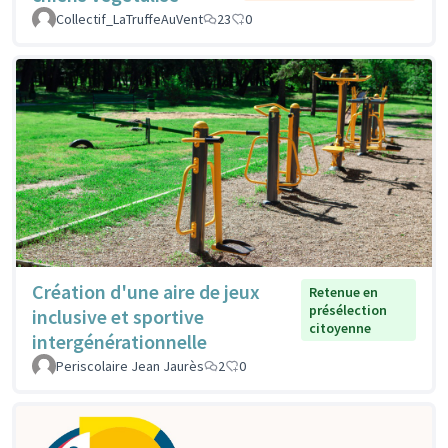
Collectif_LaTruffeAuVent
23
0
Création d'une aire de jeux
Retenue en
présélection
inclusive et sportive
citoyenne
intergénérationnelle
Periscolaire Jean Jaurès
2
0