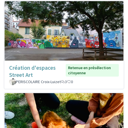
Création d'espaces
Retenue en présélection
citoyenne
Street Art
PERISCOLAIRE Croix-Luizet
3
0