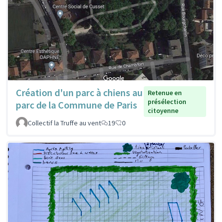
Création d'un parc à chiens au
Retenue en
présélection
parc de la Commune de Paris
citoyenne
Collectif la Truffe au vent
19
0