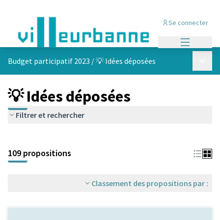
Se connecter
Menu princi
Menu p
Budget participatif 2023
/
💡 Idées déposées
💡 Idées déposées
Filtrer et rechercher
Passer la carte
Leaflet
|
©
OpenStreetMap
contributors
L'élément suivant est une carte qui présente les éléments de cet
+
109 propositions
−
Classement des propositions par :