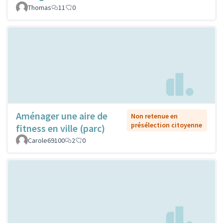
Thomas
11
0
Aménager une aire de
Non retenue en
présélection citoyenne
fitness en ville (parc)
Carole69100
2
0