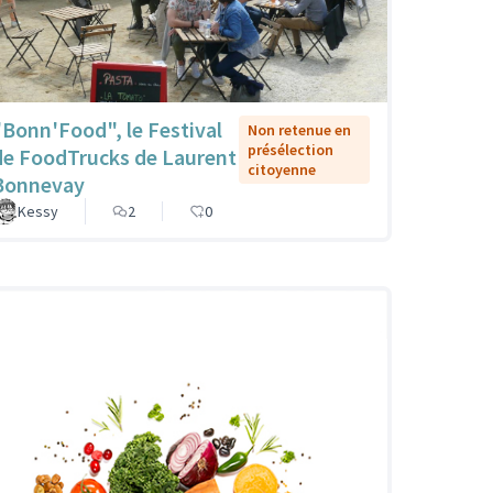
"Bonn'Food", le Festival
Non retenue en
présélection
de FoodTrucks de Laurent
citoyenne
Bonnevay
Kessy
2
0