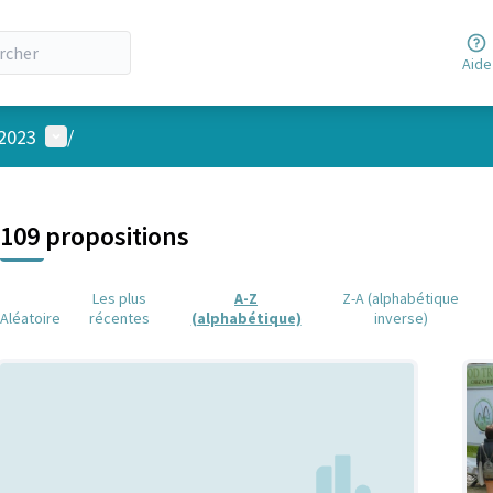
Aide
Menu utilisateur
 2023
/
 la carte
 suivant est une carte qui présente les éléments de cette page comm
109 propositions
Les plus
A-Z
Z-A (alphabétique
Aléatoire
récentes
(alphabétique)
inverse)