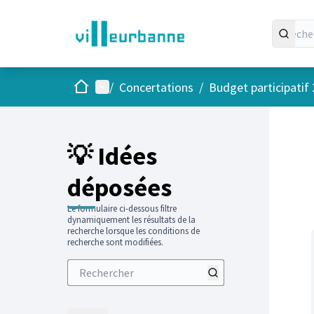
Accueil
Menu principal
/
Concertations
/
Budget participatif
Passer
L'élément
+
−
💡 Idées
déposées
Le formulaire ci-dessous filtre
dynamiquement les résultats de la
recherche lorsque les conditions de
recherche sont modifiées.