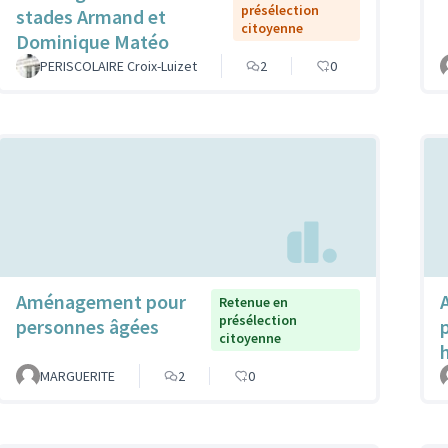
présélection
stades Armand et
citoyenne
Dominique Matéo
PERISCOLAIRE Croix-Luizet
2
0
Aménagement pour
Retenue en
présélection
personnes âgées
citoyenne
MARGUERITE
2
0