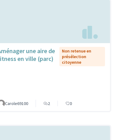
Aménager une aire de
Non retenue en
présélection
itness en ville (parc)
citoyenne
Carole69100
2
0