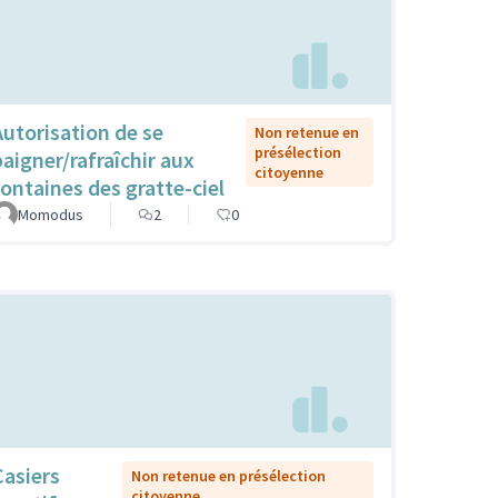
Autorisation de se
Non retenue en
présélection
baigner/rafraîchir aux
citoyenne
fontaines des gratte-ciel
Momodus
2
0
Casiers
Non retenue en présélection
citoyenne