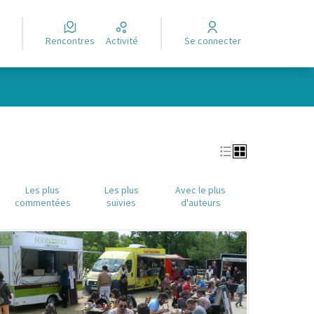
Rencontres
Activité
Se connecter
Leaflet
|
©
OpenStreetMap
contributors
e des points de carte. L'élément peut être utilisé avec un lecteur
Les plus
Les plus
Avec le plus
commentées
suivies
d'auteurs