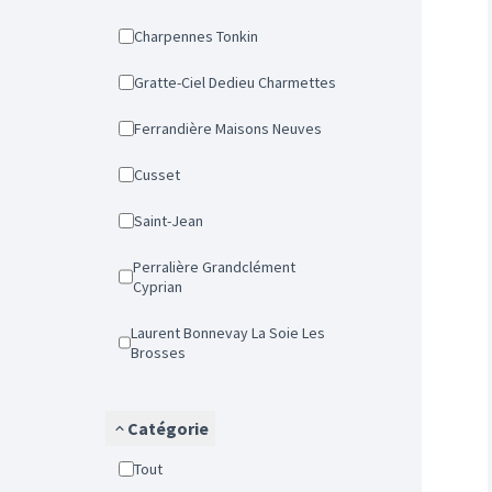
Charpennes Tonkin
Gratte-Ciel Dedieu Charmettes
Ferrandière Maisons Neuves
Cusset
Saint-Jean
Perralière Grandclément
Cyprian
Laurent Bonnevay La Soie Les
Brosses
Catégorie
Tout