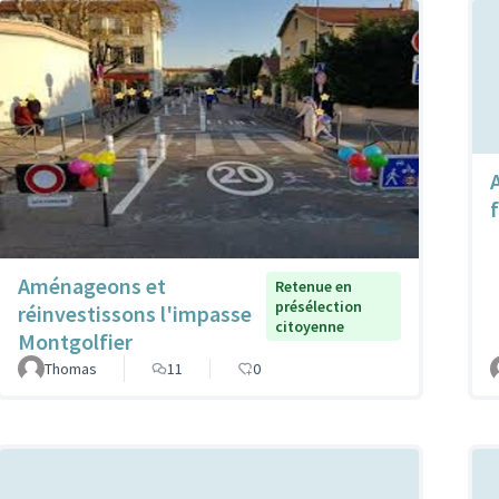
f
Aménageons et
Retenue en
présélection
réinvestissons l'impasse
citoyenne
Montgolfier
Thomas
11
0