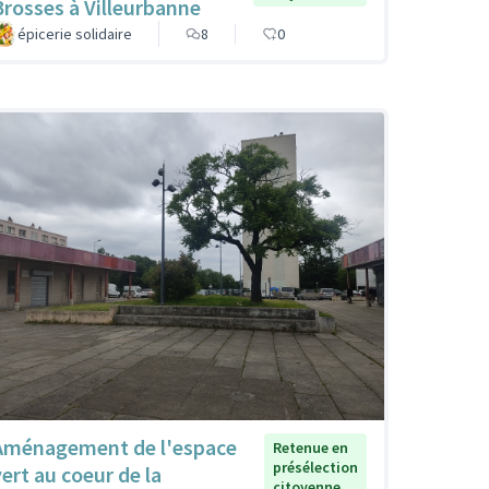
Brosses à Villeurbanne
épicerie solidaire
8
0
Aménagement de l'espace
Retenue en
présélection
vert au coeur de la
citoyenne