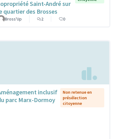
copropriété Saint-André sur
le quartier des Brosses
Bross'Up
2
0
Aménagement inclusif
Non retenue en
présélection
du parc Marx-Dormoy
citoyenne