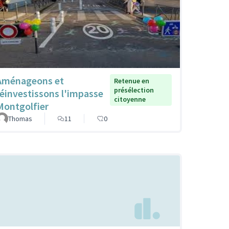
Aménageons et
Retenue en
présélection
réinvestissons l'impasse
citoyenne
Montgolfier
Thomas
11
0