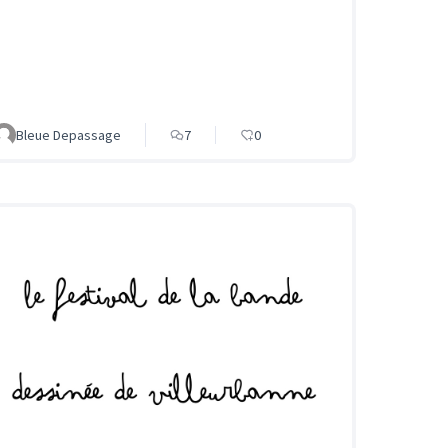
Bleue Depassage
7
0