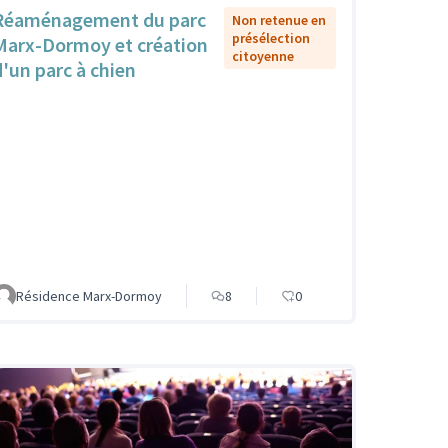
Réaménagement du parc
Non retenue en
présélection
Marx-Dormoy et création
citoyenne
d'un parc à chien
Résidence Marx-Dormoy
8
0