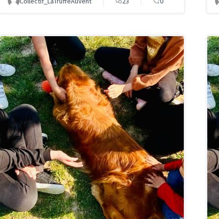
Collectif_LaTruffeAuVent
23
0