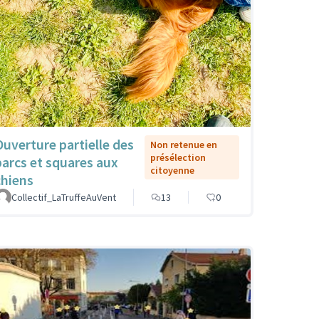
Ouverture partielle des
Non retenue en
présélection
parcs et squares aux
citoyenne
chiens
Collectif_LaTruffeAuVent
13
0