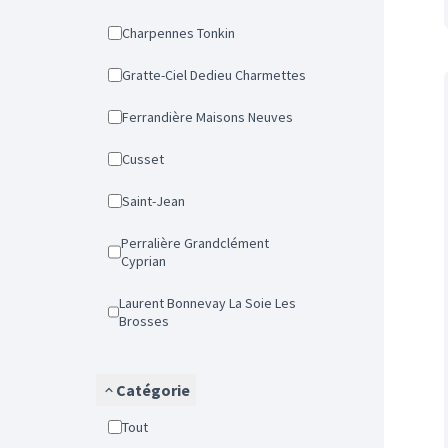
Charpennes Tonkin
Gratte-Ciel Dedieu Charmettes
Ferrandière Maisons Neuves
Cusset
Saint-Jean
Perralière Grandclément
Cyprian
Laurent Bonnevay La Soie Les
Brosses
Catégorie
Tout