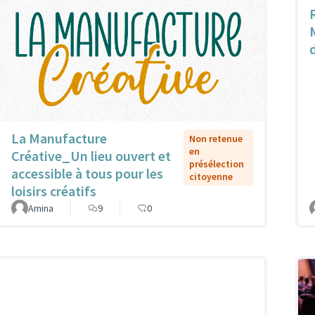
La Manufacture
Non retenue
en
Créative_Un lieu ouvert et
présélection
accessible à tous pour les
citoyenne
loisirs créatifs
Amina
9
0