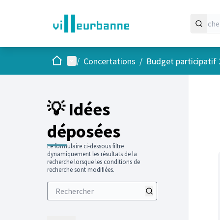
Accueil
Menu principal
/
Concertations
/
Budget participatif
Passer
L'élément
+
−
💡 Idées
déposées
Le formulaire ci-dessous filtre
dynamiquement les résultats de la
recherche lorsque les conditions de
recherche sont modifiées.