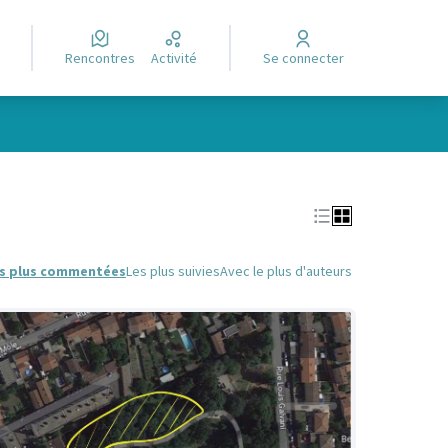
Rencontres
Activité
Se connecter
Leaflet
|
©
OpenStreetMap
contributors
e des points de carte. L'élément peut être utilisé avec un lecteur
s plus commentées
Les plus suivies
Avec le plus d'auteurs