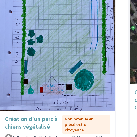
Création d'un parc à
Non retenue en
présélection
chiens végétalisé
citoyenne