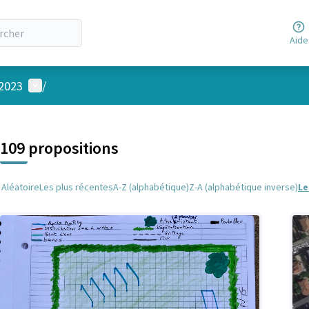
Aide
Menu utilisateur
 2023
/
 la carte
 suivant est une carte qui présente les éléments de cette page comm
109 propositions
Aléatoire
Les plus récentes
A-Z (alphabétique)
Z-A (alphabétique inverse)
Le