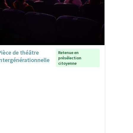
Pièce de théâtre
Retenue en
présélection
intergénérationnelle
citoyenne