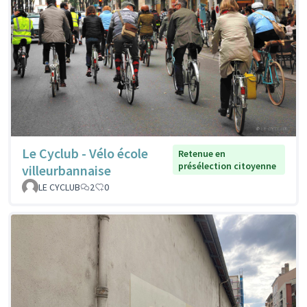
Le Cyclub - Vélo école
Retenue en
présélection citoyenne
villeurbannaise
LE CYCLUB
2
0