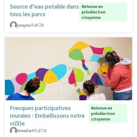
Source d'eau potable dans
Retenue en
présélection
tous les parcs
citoyenne
youyou
4
0
Fresques participatives
Retenue en
présélection
murales : Embellissons notre
citoyenne
vi(ll)e
Amad'art
2
0