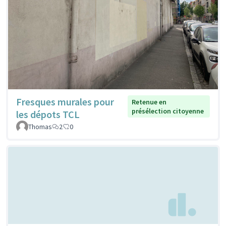
Fresques murales pour
Retenue en
présélection citoyenne
les dépots TCL
Thomas
2
0