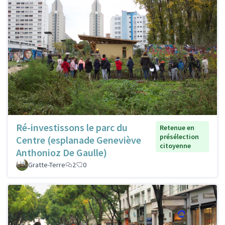
Ré-investissons le parc du
Retenue en
présélection
Centre (esplanade Geneviève
citoyenne
Anthonioz De Gaulle)
Gratte-Terre
2
0