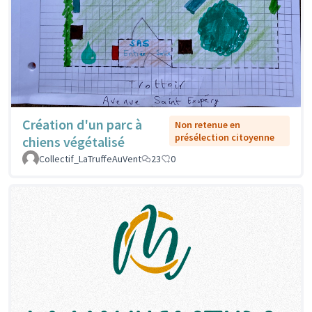
Création d'un parc à
Non retenue en
présélection citoyenne
chiens végétalisé
Collectif_LaTruffeAuVent
23
0