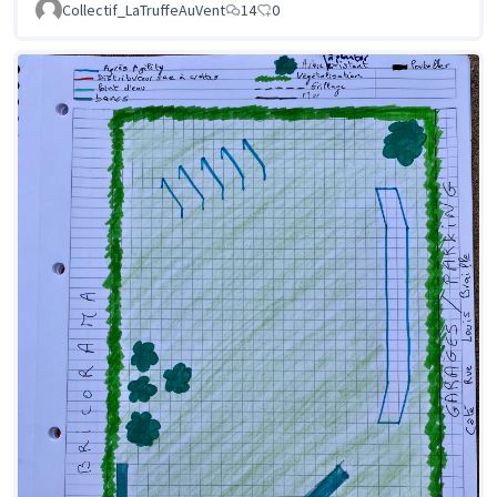
Collectif_LaTruffeAuVent
14
0