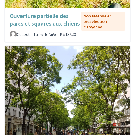
Ouverture partielle des
Non retenue en
présélection
parcs et squares aux chiens
citoyenne
Collectif_LaTruffeAuVent
13
0