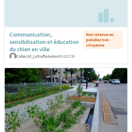
Communication,
Non retenue en
présélection
sensibilisation et éducation
citoyenne
du chien en ville
Collectif_LaTruffeAuVent
12
0