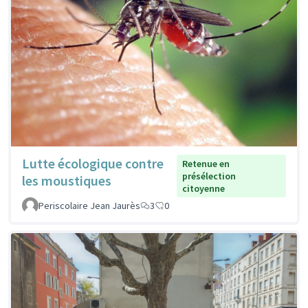
Lutte écologique contre
Retenue en
présélection
les moustiques
citoyenne
Periscolaire Jean Jaurès
3
0