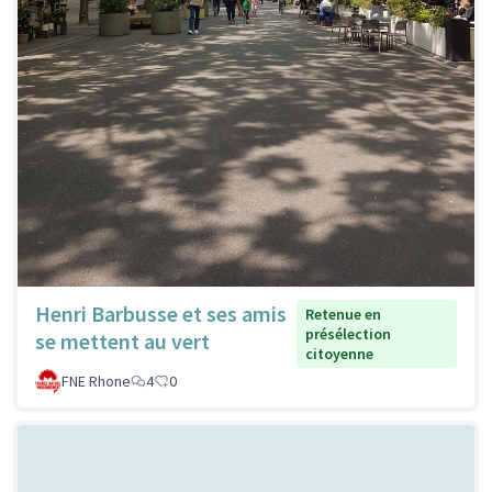
Henri Barbusse et ses amis
Retenue en
présélection
se mettent au vert
citoyenne
FNE Rhone
4
0