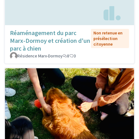
Réaménagement du parc
Non retenue en
présélection
Marx-Dormoy et création d'un
citoyenne
parc à chien
Résidence Marx-Dormoy
8
0