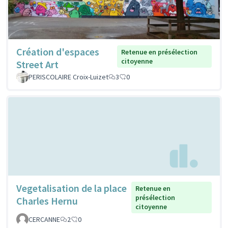
Création d'espaces
Retenue en présélection
citoyenne
Street Art
PERISCOLAIRE Croix-Luizet
3
0
Vegetalisation de la place
Retenue en
présélection
Charles Hernu
citoyenne
CERCANNE
2
0