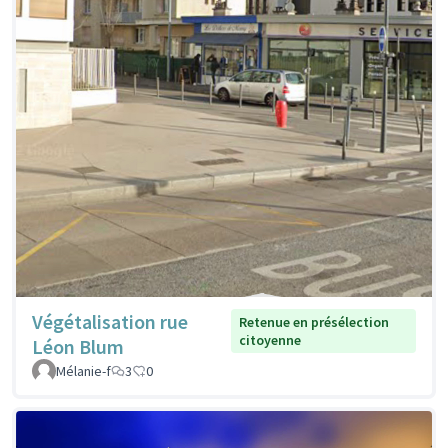
Végétalisation rue
Retenue en présélection
citoyenne
Léon Blum
Mélanie-f
3
0