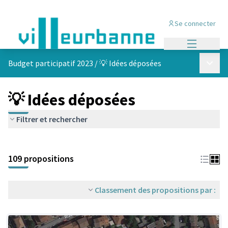
Se connecter
Menu princi
Menu p
Budget participatif 2023
/
💡 Idées déposées
💡 Idées déposées
Filtrer et rechercher
Passer la carte
Leaflet
|
©
OpenStreetMap
contributors
L'élément suivant est une carte qui présente les éléments de cet
+
109 propositions
−
Classement des propositions par :