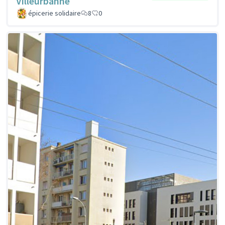
Villeurbanne
épicerie solidaire
8
0