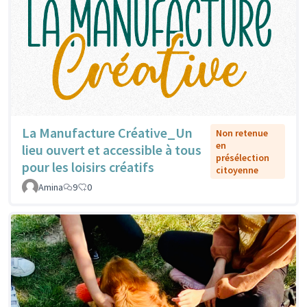
La Manufacture Créative_Un
Non retenue
en
lieu ouvert et accessible à tous
présélection
pour les loisirs créatifs
citoyenne
Amina
9
0