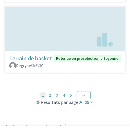
Terrain de basket
Retenue en présélection citoyenne
Degryse
2
0
1
2
3
4
5
Résultats par page :
25
Voir toutes les propositions retirées