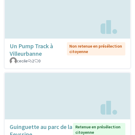
Un Pump Track à
Non retenue en présélection
citoyenne
Villeurbanne
cecile
2
0
Guinguette au parc de la
Retenue en présélection
citoyenne
Feyssine