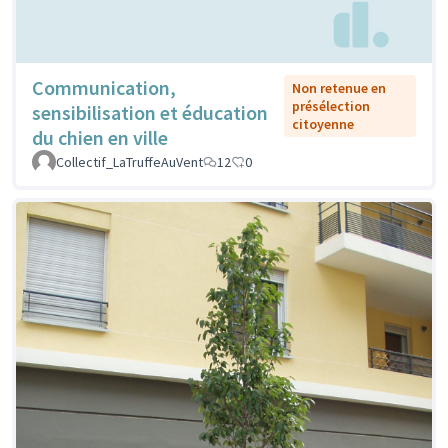
Communication,
Non retenue en
présélection
sensibilisation et éducation
citoyenne
du chien en ville
Collectif_LaTruffeAuVent
12
0