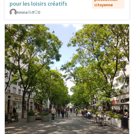
pour les loisirs créatifs
citoyenne
Amina
9
0