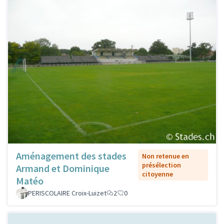
Aménagement des stades
Non retenue en
présélection
Armand et Dominique
citoyenne
Matéo
PERISCOLAIRE Croix-Luizet
2
0