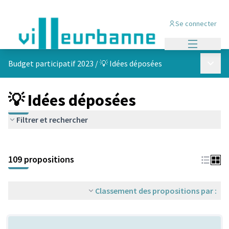
Se connecter
Menu princi
Menu p
Budget participatif 2023
/
💡 Idées déposées
💡 Idées déposées
Filtrer et rechercher
Passer la carte
Leaflet
|
©
OpenStreetMap
contributors
L'élément suivant est une carte qui présente les éléments de cet
+
109 propositions
−
Classement des propositions par :