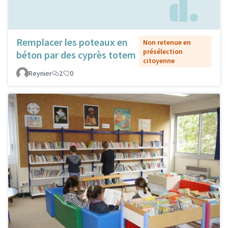
Remplacer les poteaux en
Non retenue en
présélection
béton par des cyprès totem
citoyenne
Reynier
2
0