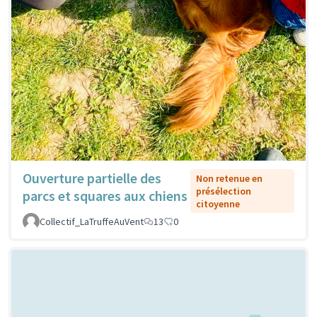
Ouverture partielle des
Non retenue en
présélection
parcs et squares aux chiens
citoyenne
Collectif_LaTruffeAuVent
13
0