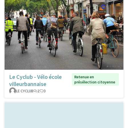
Le Cyclub - Vélo école
Retenue en
présélection citoyenne
villeurbannaise
LE CYCLUB
2
0