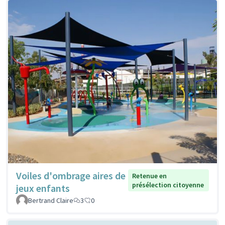
Voiles d'ombrage aires de
Retenue en
présélection citoyenne
jeux enfants
Bertrand Claire
3
0