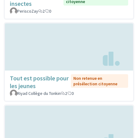
citoyenne
insectes
PeriscoZay
2
0
Tout est possible pour
Non retenue en
présélection citoyenne
les jeunes
Riyad Collège du Tonkin
2
0