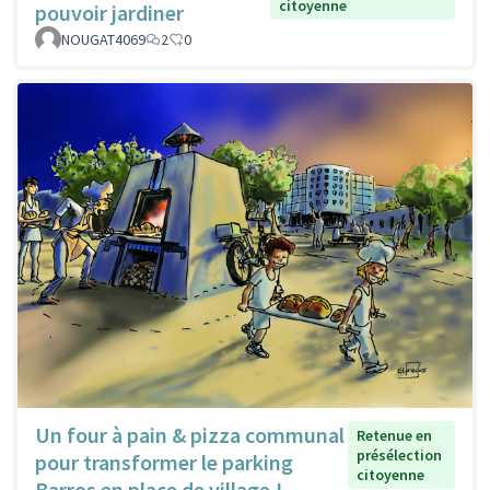
citoyenne
pouvoir jardiner
NOUGAT4069
2
0
Un four à pain & pizza communal
Retenue en
présélection
pour transformer le parking
citoyenne
Barros en place de village !