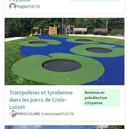
Truglia
5
0
Trampolines et tyrolienne
Retenue en
présélection
dans les parcs de Croix-
citoyenne
Luizet
PERISCOLAIRE Croix-Luizet
2
0