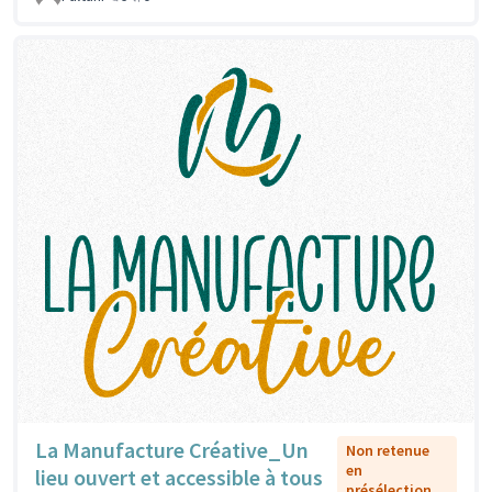
La Manufacture Créative_Un
Non retenue
en
lieu ouvert et accessible à tous
présélection