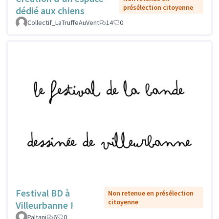
présélection citoyenne
dédié aux chiens
Collectif_LaTruffeAuVent
14
0
Festival BD à
Non retenue en présélection
citoyenne
Villeurbanne !
Paltani
6
0