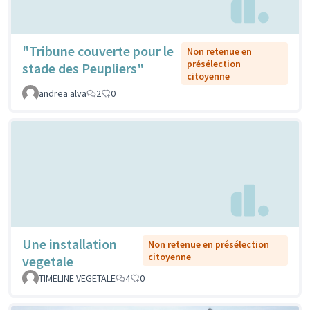
"Tribune couverte pour le
Non retenue en
présélection
stade des Peupliers"
citoyenne
andrea alva
2
0
Une installation
Non retenue en présélection
citoyenne
vegetale
TIMELINE VEGETALE
4
0