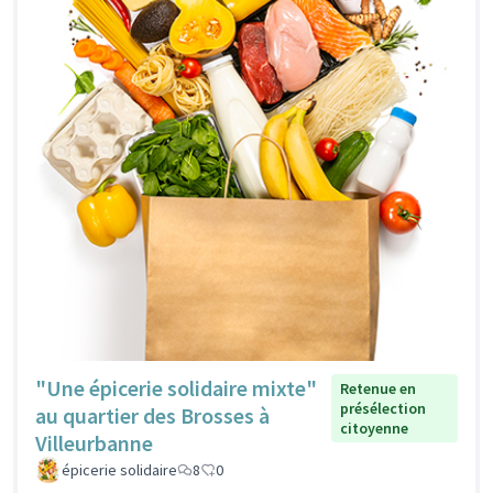
"Une épicerie solidaire mixte"
Retenue en
présélection
au quartier des Brosses à
citoyenne
Villeurbanne
épicerie solidaire
8
0