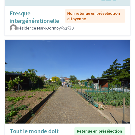
Fresque
Non retenue en présélection
citoyenne
intergénérationelle
Résidence Marx-Dormoy
2
0
Tout le monde doit
Retenue en présélection