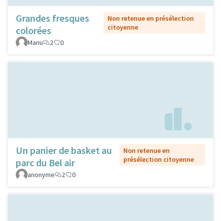
Grandes fresques
Non retenue en présélection
citoyenne
colorées
Manu
2
0
Un panier de basket au
Non retenue en
présélection citoyenne
parc du Bel air
anonyme
2
0