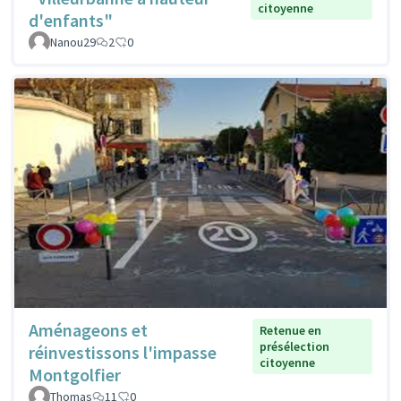
citoyenne
d'enfants"
Nanou29
2
0
Aménageons et
Retenue en
présélection
réinvestissons l'impasse
citoyenne
Montgolfier
Thomas
11
0