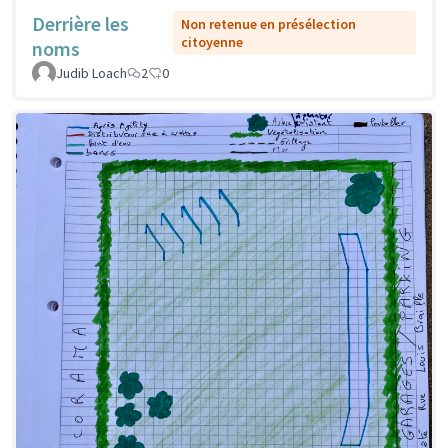
Derrière les
Non retenue en présélection
citoyenne
noms
Judib Loach
2
0