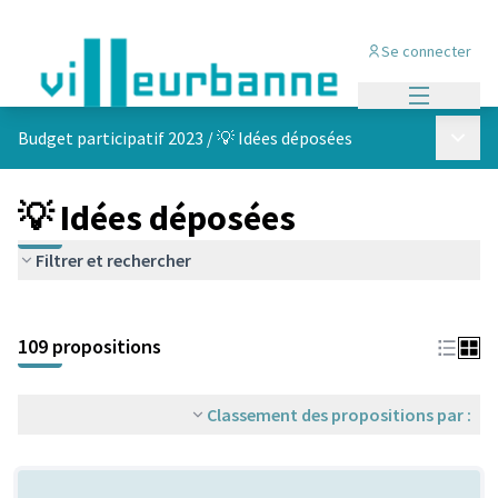
Se connecter
Menu princi
Menu p
Budget participatif 2023
/
💡 Idées déposées
💡 Idées déposées
Filtrer et rechercher
Passer la carte
Leaflet
|
©
OpenStreetMap
contributors
L'élément suivant est une carte qui présente les éléments de cet
+
109 propositions
−
Classement des propositions par :