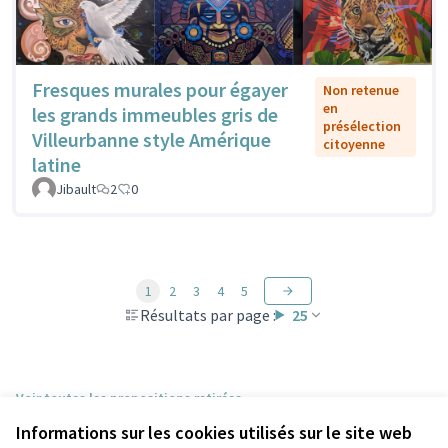
Fresques murales pour égayer
Non retenue
en
les grands immeubles gris de
présélection
Villeurbanne style Amérique
citoyenne
latine
Jibault
2
0
1
2
3
4
5
Résultats par page :
25
Voir toutes les propositions retirées
Informations sur les cookies utilisés sur le site web