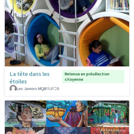
La tête dans les
Retenue en présélection
citoyenne
étoiles
Les Juniors MQB
3
0