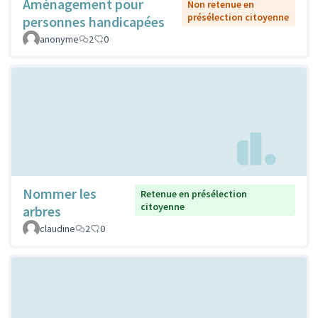
Aménagement pour
Non retenue en
présélection citoyenne
personnes handicapées
anonyme
2
0
Nommer les
Retenue en présélection
citoyenne
arbres
claudine
2
0