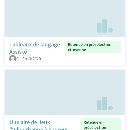
Tableaux de langage
Retenue en présélection
citoyenne
Assisté
ChaFre
2
0
Une aire de Jeux
Retenue en
présélection
"Villeurbanne à hauteur