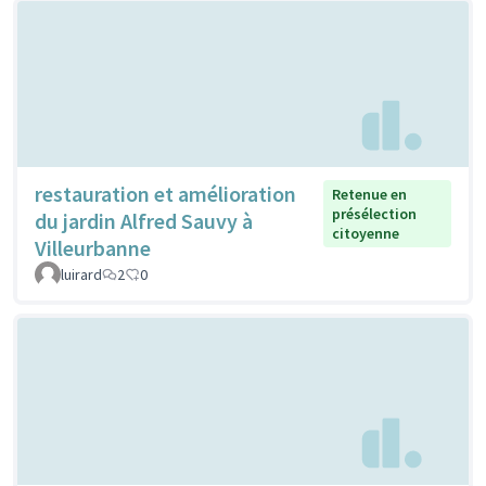
restauration et amélioration
Retenue en
présélection
du jardin Alfred Sauvy à
citoyenne
Villeurbanne
luirard
2
0