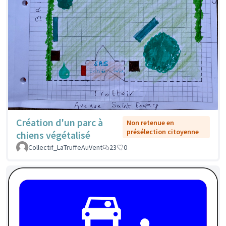
Création d'un parc à
Non retenue en
présélection citoyenne
chiens végétalisé
Collectif_LaTruffeAuVent
23
0