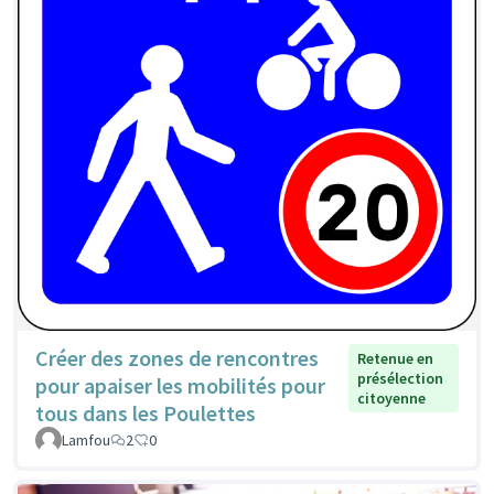
Créer des zones de rencontres
Retenue en
présélection
pour apaiser les mobilités pour
citoyenne
tous dans les Poulettes
Lamfou
2
0