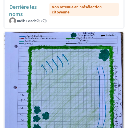
Derrière les
Non retenue en présélection
citoyenne
noms
Judib Loach
2
0