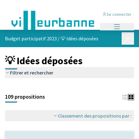
Se connecter
Menu princi
Menu p
Budget participatif 2023
/
💡 Idées déposées
💡 Idées déposées
Filtrer et rechercher
Passer la carte
Leaflet
|
©
OpenStreetMap
contributors
L'élément suivant est une carte qui présente les éléments de cet
+
109 propositions
−
Classement des propositions par :