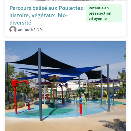
Parcours balisé aux Poulettes :
Retenue en
présélection
histoire, végétaux, bio-
citoyenne
diversité
Lamfou
2
0