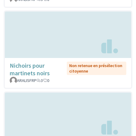
Nichoirs pour
Non retenue en présélection
citoyenne
martinets noirs
ARALISFRP
3
0