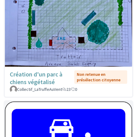
Création d'un parc à
Non retenue en
présélection citoyenne
chiens végétalisé
Collectif_LaTruffeAuVent
23
0