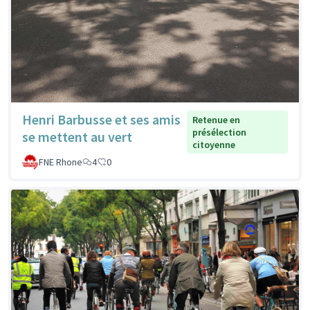
Henri Barbusse et ses amis
Retenue en
présélection
se mettent au vert
citoyenne
FNE Rhone
4
0