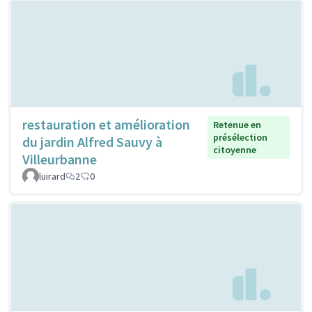
restauration et amélioration
Retenue en
présélection
du jardin Alfred Sauvy à
citoyenne
Villeurbanne
luirard
2
0