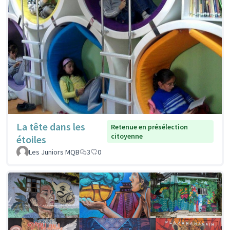
La tête dans les
Retenue en présélection
citoyenne
étoiles
Les Juniors MQB
3
0