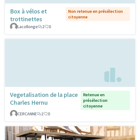
Box à vélos et
Non retenue en présélection
citoyenne
trottinettes
Lacollonge
2
0
Vegetalisation de la place
Retenue en
présélection
Charles Hernu
citoyenne
CERCANNE
2
0