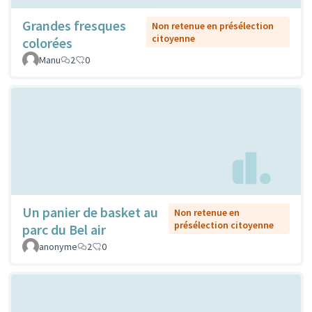
Grandes fresques
Non retenue en présélection
citoyenne
colorées
Manu
2
0
Un panier de basket au
Non retenue en
présélection citoyenne
parc du Bel air
anonyme
2
0