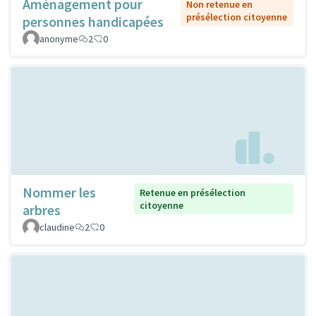
Aménagement pour
Non retenue en
présélection citoyenne
personnes handicapées
anonyme
2
0
Nommer les
Retenue en présélection
citoyenne
arbres
claudine
2
0