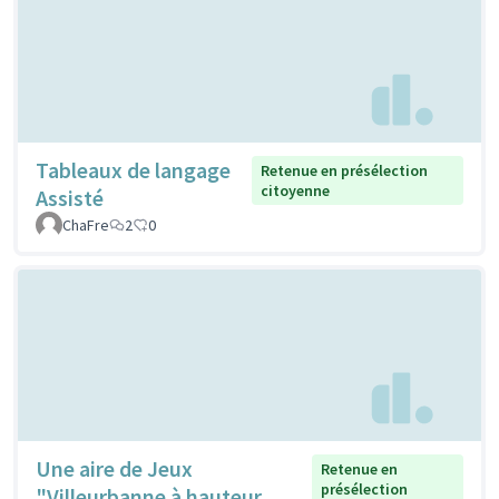
Tableaux de langage
Retenue en présélection
citoyenne
Assisté
ChaFre
2
0
Une aire de Jeux
Retenue en
présélection
"Villeurbanne à hauteur