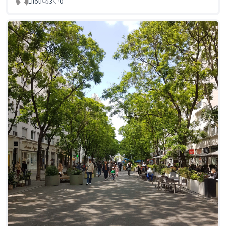
Lilou
3
0