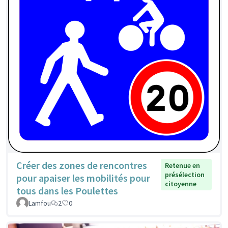
Créer des zones de rencontres
Retenue en
présélection
pour apaiser les mobilités pour
citoyenne
tous dans les Poulettes
Lamfou
2
0