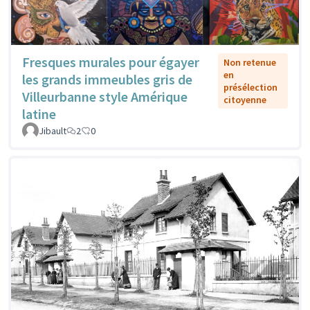
Fresques murales pour égayer
Non retenue
en
les grands immeubles gris de
présélection
Villeurbanne style Amérique
citoyenne
latine
Jibault
2
0