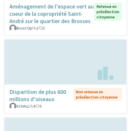
Aménagement de l'espace vert au
Retenue en
présélection
coeur de la copropriété Saint-
citoyenne
André sur le quartier des Brosses
Bross'Up
2
0
Disparition de plus 600
Non retenue en
présélection citoyenne
millions d'oiseaux
SCHALL
4
0