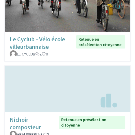
Le Cyclub - Vélo école
Retenue en
présélection citoyenne
villeurbannaise
LE CYCLUB
2
0
Nichoir
Retenue en présélection
citoyenne
composteur
ARALISFRP
3
0