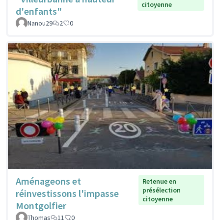
citoyenne
d'enfants"
Nanou29
2
0
Aménageons et
Retenue en
présélection
réinvestissons l'impasse
citoyenne
Montgolfier
Thomas
11
0