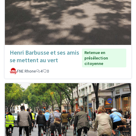
Henri Barbusse et ses amis
Retenue en
présélection
se mettent au vert
citoyenne
FNE Rhone
4
0