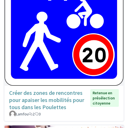
Créer des zones de rencontres
Retenue en
présélection
pour apaiser les mobilités pour
citoyenne
tous dans les Poulettes
Lamfou
2
0