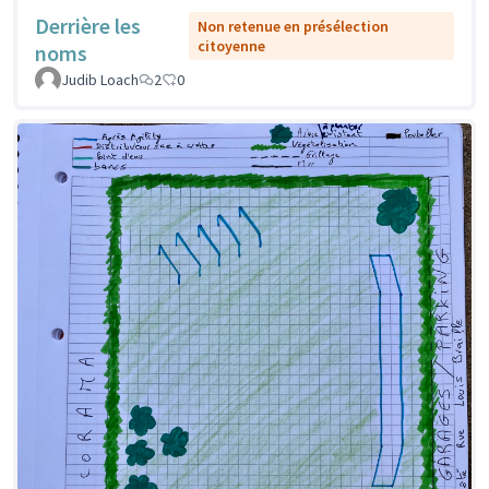
Derrière les
Non retenue en présélection
citoyenne
noms
Judib Loach
2
0