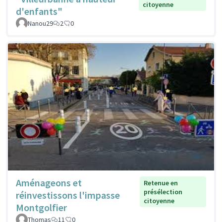
citoyenne
d'enfants"
Nanou29
2
0
Aménageons et
Retenue en
présélection
réinvestissons l'impasse
citoyenne
Montgolfier
Thomas
11
0