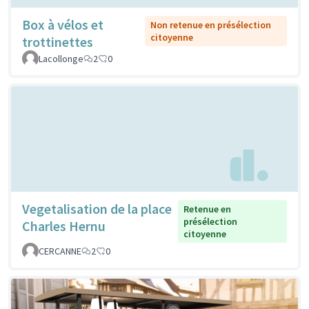
Box à vélos et
Non retenue en présélection
citoyenne
trottinettes
Lacollonge
2
0
Vegetalisation de la place
Retenue en
présélection
Charles Hernu
citoyenne
CERCANNE
2
0