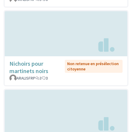
Nichoirs pour
Non retenue en présélection
citoyenne
martinets noirs
ARALISFRP
3
0