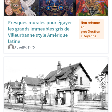
Fresques murales pour égayer
Non retenue
en
les grands immeubles gris de
présélection
Villeurbanne style Amérique
citoyenne
latine
Jibault
2
0