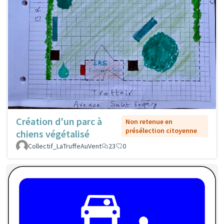
Création d'un parc à
Non retenue en
présélection citoyenne
chiens végétalisé
Collectif_LaTruffeAuVent
23
0