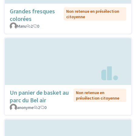
Grandes fresques
Non retenue en présélection
citoyenne
colorées
Manu
2
0
Un panier de basket au
Non retenue en
présélection citoyenne
parc du Bel air
anonyme
2
0