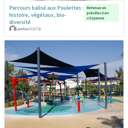
Parcours balisé aux Poulettes :
Retenue en
présélection
histoire, végétaux, bio-
citoyenne
diversité
Lamfou
2
0