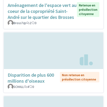
Aménagement de l'espace vert au
Retenue en
présélection
coeur de la copropriété Saint-
citoyenne
André sur le quartier des Brosses
Bross'Up
2
0
Disparition de plus 600
Non retenue en
présélection citoyenne
millions d'oiseaux
SCHALL
4
0