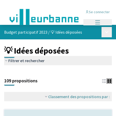
Se connecter
Menu princi
Menu p
Budget participatif 2023
/
💡 Idées déposées
💡 Idées déposées
Filtrer et rechercher
Passer la carte
Leaflet
|
©
OpenStreetMap
contributors
L'élément suivant est une carte qui présente les éléments de cet
+
109 propositions
−
Classement des propositions par :