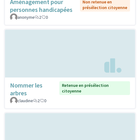
Aménagement pour
Non retenue en
présélection citoyenne
personnes handicapées
anonyme
2
0
Nommer les
Retenue en présélection
citoyenne
arbres
claudine
2
0