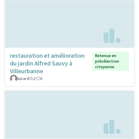
restauration et amélioration
Retenue en
présélection
du jardin Alfred Sauvy à
citoyenne
Villeurbanne
luirard
2
0