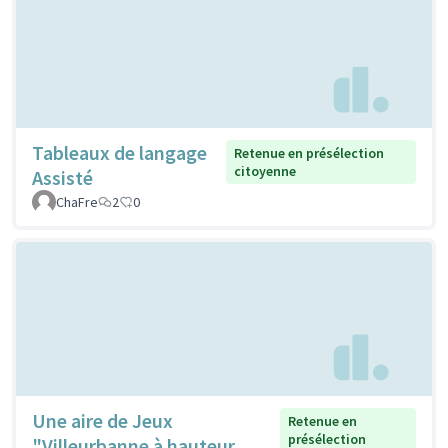
Tableaux de langage
Retenue en présélection
citoyenne
Assisté
ChaFre
2
0
Une aire de Jeux
Retenue en
présélection
"Villeurbanne à hauteur