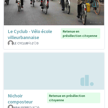
Le Cyclub - Vélo école
Retenue en
présélection citoyenne
villeurbannaise
LE CYCLUB
2
0
Nichoir
Retenue en présélection
citoyenne
composteur
ARALISFRP
3
0