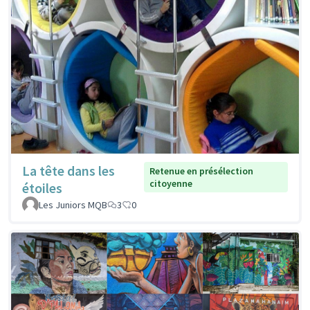
La tête dans les
Retenue en présélection
citoyenne
étoiles
Les Juniors MQB
3
0