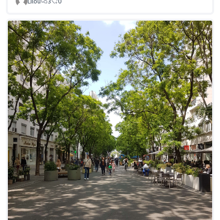
Lilou
3
0