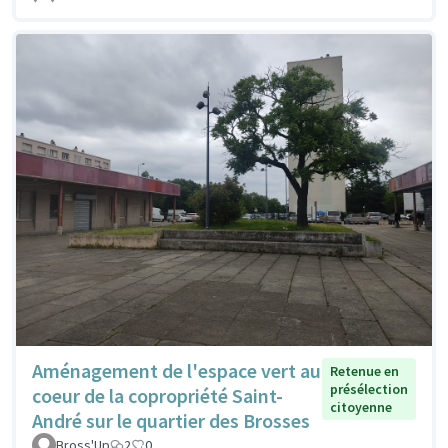
Aménagement de l'espace vert au
Retenue en
présélection
coeur de la copropriété Saint-
citoyenne
André sur le quartier des Brosses
Bross'Up
2
0