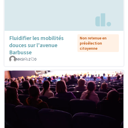
Fluidifier les mobilités
Non retenue en
présélection
douces sur l'avenue
citoyenne
Barbusse
MASI
2
0