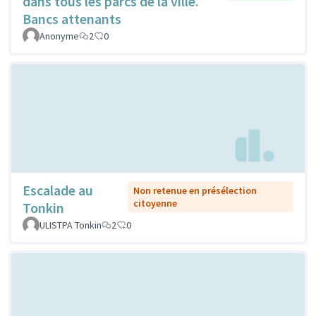
dans tous les parcs de la ville.
Bancs attenants
Anonyme
2
0
Escalade au
Non retenue en présélection
citoyenne
Tonkin
ULISTPA Tonkin
2
0