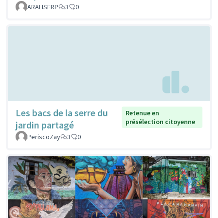
ARALISFRP
3
0
Les bacs de la serre du
Retenue en
présélection citoyenne
jardin partagé
PeriscoZay
3
0