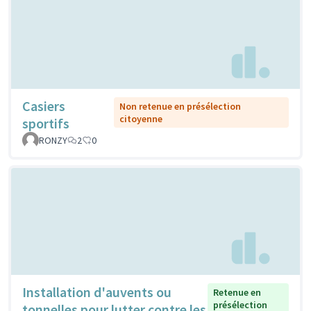
Casiers
Non retenue en présélection
citoyenne
sportifs
RONZY
2
0
Installation d'auvents ou
Retenue en
présélection
tonnelles pour lutter contre les