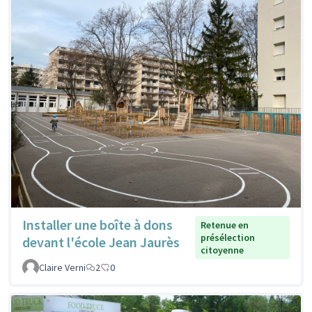
Installer une boîte à dons
Retenue en
présélection
devant l'école Jean Jaurès
citoyenne
Claire Verni
2
0