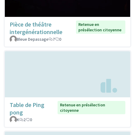
Pièce de théâtre
Retenue en
présélection citoyenne
intergénérationnelle
Bleue Depassage
7
0
Table de Ping
Retenue en présélection
citoyenne
pong
K
2
0