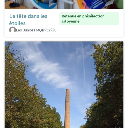
La tête dans les
Retenue en présélection
citoyenne
étoiles
Les Juniors MQB
3
0