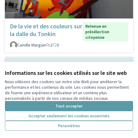
De la vie et des couleurs sur
Retenue en
présélection
la dalle du Tonkin
citoyenne
Camille Marguin
2
0
Informations sur les cookies utilisés sur le site web
Nous utilisons des cookies sur notre site Web pour améliorer la
performance et les contenus du site. Les cookies nous permettent
de fournir une expérience utilisateur et un contenu plus
personnalisés à partir de nos canaux de médias sociaux.
Tout accepter
Ombrager devant la MLIS
Non retenue en
Accepter seulement les cookies essentiels
présélection
pour respirer mieux
citoyenne
Paramètres
Lescuyer
2
0