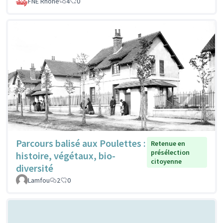
FNE Rhone
4
0
Parcours balisé aux Poulettes :
Retenue en
présélection
histoire, végétaux, bio-
citoyenne
diversité
Lamfou
2
0