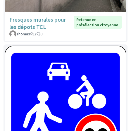
Fresques murales pour
Retenue en
présélection citoyenne
les dépots TCL
Thomas
2
0