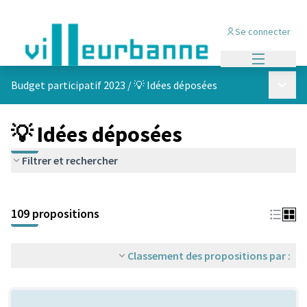
Se connecter
Menu princi
Menu p
Budget participatif 2023
/
💡 Idées déposées
💡 Idées déposées
Filtrer et rechercher
Passer la carte
Leaflet
|
©
OpenStreetMap
contributors
L'élément suivant est une carte qui présente les éléments de cet
+
109 propositions
−
Classement des propositions par :