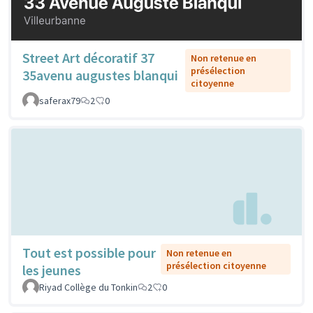
Street Art décoratif 37
Non retenue en
présélection
35avenu augustes blanqui
citoyenne
saferax79
2
0
Tout est possible pour
Non retenue en
présélection citoyenne
les jeunes
Riyad Collège du Tonkin
2
0