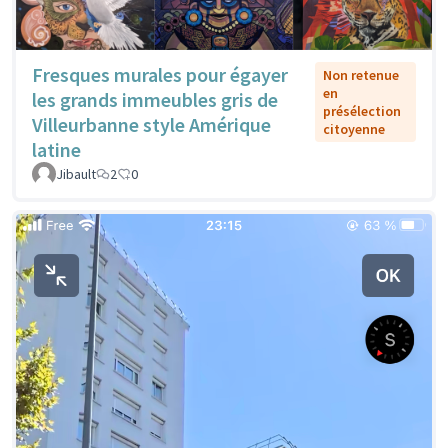
Fresques murales pour égayer
Non retenue
en
les grands immeubles gris de
présélection
Villeurbanne style Amérique
citoyenne
latine
Jibault
2
0