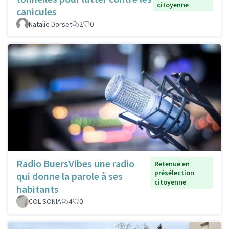
citoyenne
canicules
Natalie Dorset
2
0
Radio BuersVibes une radio
Retenue en
présélection
qui donne la parole à ses
citoyenne
habitants
COL SONIA
4
0