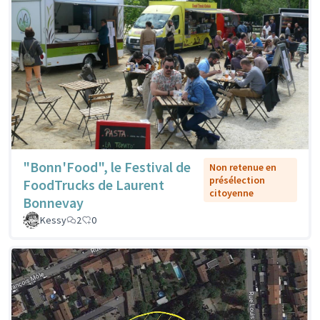
"Bonn'Food", le Festival de
Non retenue en
présélection
FoodTrucks de Laurent
citoyenne
Bonnevay
Kessy
2
0