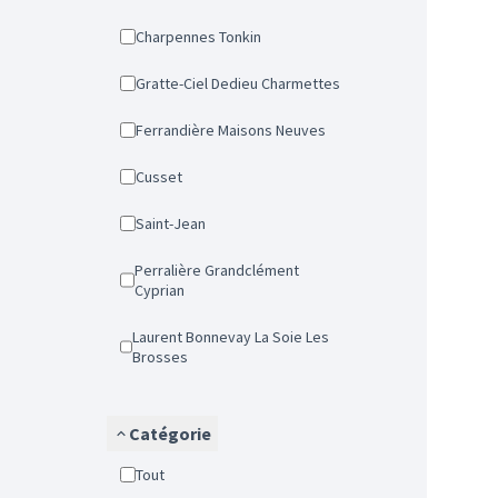
Charpennes Tonkin
Gratte-Ciel Dedieu Charmettes
Ferrandière Maisons Neuves
Cusset
Saint-Jean
Perralière Grandclément
Cyprian
Laurent Bonnevay La Soie Les
Brosses
Catégorie
Tout