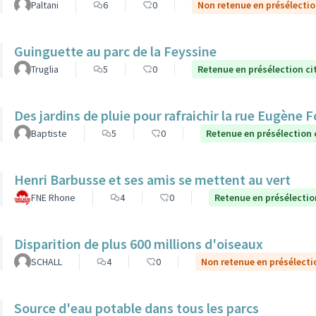
Paltani
6
0
Non retenue en présélecti
Guinguette au parc de la Feyssine
Truglia
5
0
Retenue en présélection c
Des jardins de pluie pour rafraichir la rue Eugène 
Baptiste
5
0
Retenue en présélection
Henri Barbusse et ses amis se mettent au vert
FNE Rhone
4
0
Retenue en présélectio
Disparition de plus 600 millions d'oiseaux
SCHALL
4
0
Non retenue en présélecti
Source d'eau potable dans tous les parcs