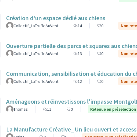
Création d'un espace dédié aux chiens
Collectif_LaTruffeAuVent
14
0
Non rete
Ouverture partielle des parcs et squares aux chien
Collectif_LaTruffeAuVent
13
0
Non rete
Communication, sensibilisation et éducation du ch
Collectif_LaTruffeAuVent
12
0
Non rete
Aménageons et réinvestissons l'impasse Montgolf
Thomas
11
0
Retenue en présélection
La Manufacture Créative_Un lieu ouvert et accessibl