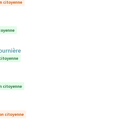
on citoyenne
itoyenne
Fournière
 citoyenne
n citoyenne
on citoyenne