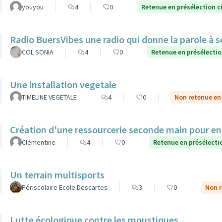
youyou
4
0
Retenue en présélection c
Radio BuersVibes une radio qui donne la parole à s
COL SONIA
4
0
Retenue en présélecti
Une installation vegetale
TIMELINE VEGETALE
4
0
Non retenue en
Création d'une ressourcerie seconde main pour e
Clémentine
4
0
Retenue en présélecti
Un terrain multisports
Périscolaire Ecole Descartes
3
0
Non r
Lutte écologique contre les moustiques