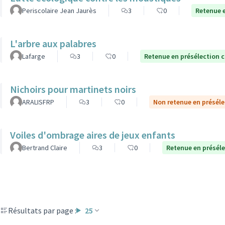
Periscolaire Jean Jaurès
3
0
Retenue e
L'arbre aux palabres
Lafarge
3
0
Retenue en présélection 
Nichoirs pour martinets noirs
ARALISFRP
3
0
Non retenue en préséle
Voiles d'ombrage aires de jeux enfants
Bertrand Claire
3
0
Retenue en présél
Résultats par page :
25