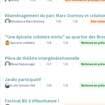
Amina
9
0
Non retenue en présélectio
Réaménagement du parc Marx-Dormoy et création 
Résidence Marx-Dormoy
8
0
Non reten
"Une épicerie solidaire mixte" au quartier des Bro
épicerie solidaire
8
0
Retenue en prés
Pièce de théâtre intergénérationnelle
Bleue Depassage
7
0
Retenue en prés
Jardin participatif
Ecole Simone Veil
6
0
Retenue en prés
Festival BD à Villeurbanne !