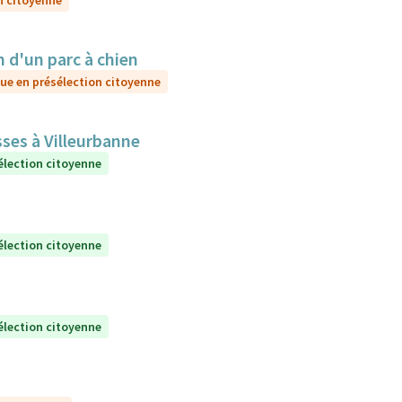
n citoyenne
d'un parc à chien
ue en présélection citoyenne
sses à Villeurbanne
élection citoyenne
élection citoyenne
élection citoyenne