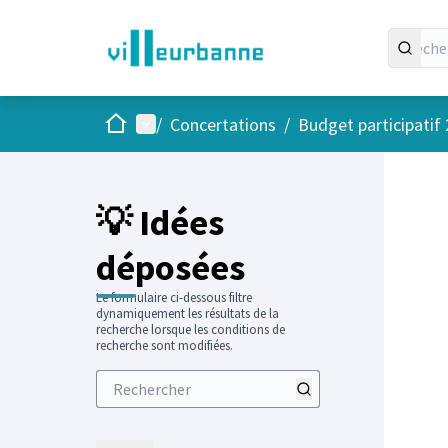
Accueil
Menu principal
/
Concertations
/
Budget participatif
Passer
L'élément
+
−
💡 Idées
déposées
Le formulaire ci-dessous filtre
dynamiquement les résultats de la
recherche lorsque les conditions de
recherche sont modifiées.