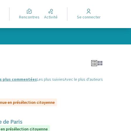
Rencontres
Activité
Se connecter
Leaflet
|
©
OpenStreetMap
contributors
e des points de carte. L'élément peut être utilisé avec un lecteur
s plus commentées
Les plus suivies
Avec le plus d'auteurs
nue en présélection citoyenne
 de Paris
 en présélection citoyenne