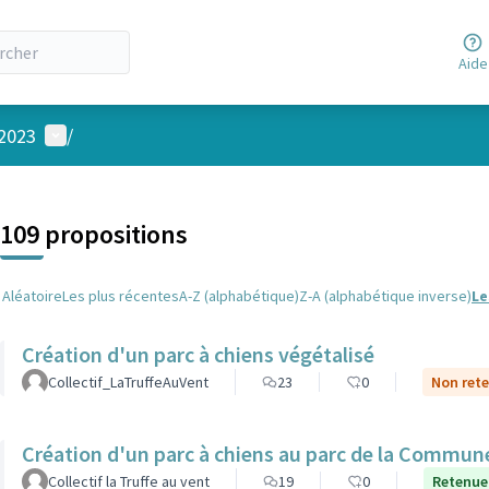
Aide
Menu utilisateur
 2023
/
 la carte
 suivant est une carte qui présente les éléments de cette page comm
109 propositions
Aléatoire
Les plus récentes
A-Z (alphabétique)
Z-A (alphabétique inverse)
Le
Création d'un parc à chiens végétalisé
Collectif_LaTruffeAuVent
23
0
Non rete
Création d'un parc à chiens au parc de la Commune
Collectif la Truffe au vent
19
0
Retenue