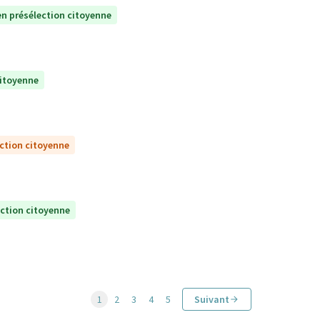
n présélection citoyenne
citoyenne
ction citoyenne
ection citoyenne
1
2
3
4
5
Suivant