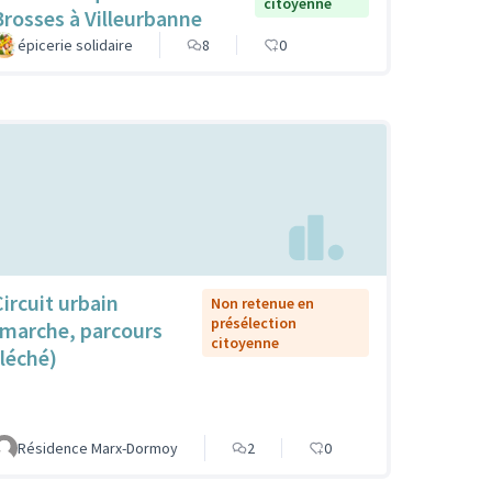
citoyenne
Brosses à Villeurbanne
épicerie solidaire
8
0
Circuit urbain
Non retenue en
présélection
(marche, parcours
citoyenne
fléché)
Résidence Marx-Dormoy
2
0