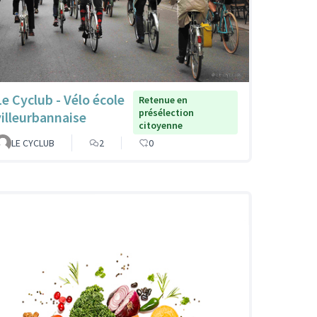
Le Cyclub - Vélo école
Retenue en
présélection
villeurbannaise
citoyenne
LE CYCLUB
2
0