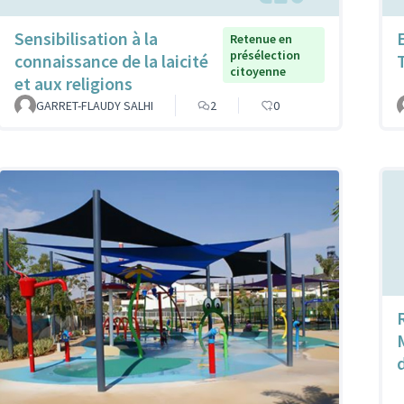
Sensibilisation à la
Retenue en
présélection
connaissance de la laicité
citoyenne
et aux religions
GARRET-FLAUDY SALHI
2
0