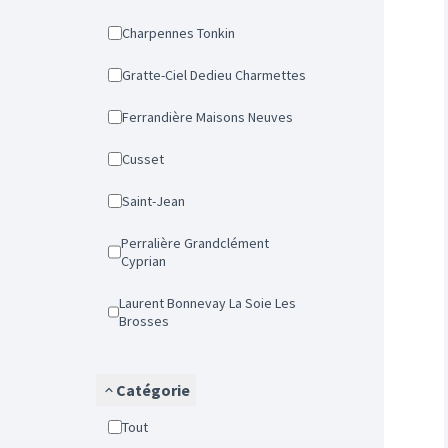
Charpennes Tonkin
Gratte-Ciel Dedieu Charmettes
Ferrandière Maisons Neuves
Cusset
Saint-Jean
Perralière Grandclément
Cyprian
Laurent Bonnevay La Soie Les
Brosses
Catégorie
Tout