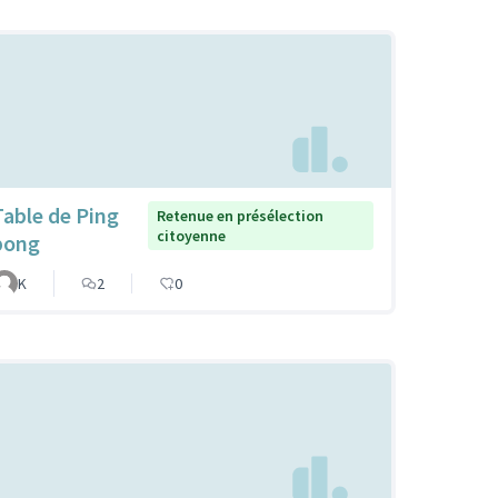
Table de Ping
Retenue en présélection
citoyenne
pong
K
2
0