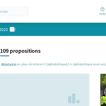
Aide
Menu utilisateur
 2023
/
 la carte
 suivant est une carte qui présente les éléments de cette page comm
109 propositions
Aléatoire
Les plus récentes
A-Z (alphabétique)
Z-A (alphabétique inverse)