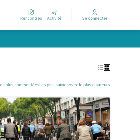
Rencontres
Activité
Se connecter
Leaflet
|
©
OpenStreetMap
contributors
e des points de carte. L'élément peut être utilisé avec un lecteur
Les plus commentées
Les plus suivies
Avec le plus d'auteurs