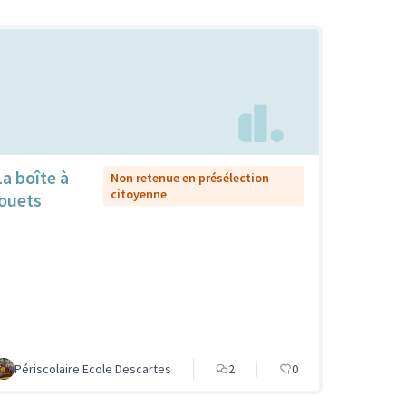
La boîte à
Non retenue en présélection
citoyenne
jouets
Périscolaire Ecole Descartes
2
0