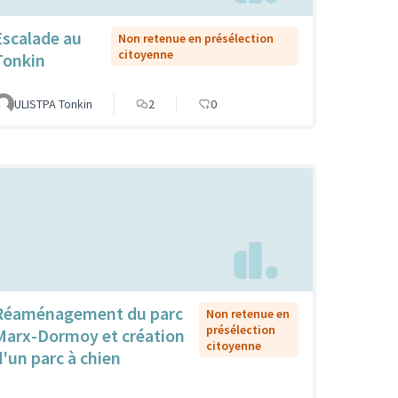
Escalade au
Non retenue en présélection
citoyenne
Tonkin
ULISTPA Tonkin
2
0
Réaménagement du parc
Non retenue en
présélection
Marx-Dormoy et création
citoyenne
d'un parc à chien