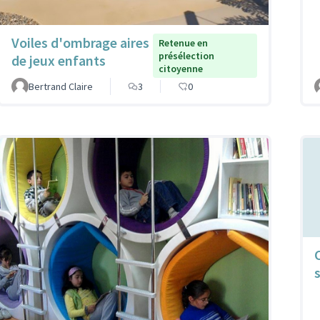
Voiles d'ombrage aires
Retenue en
présélection
de jeux enfants
citoyenne
Bertrand Claire
3
0