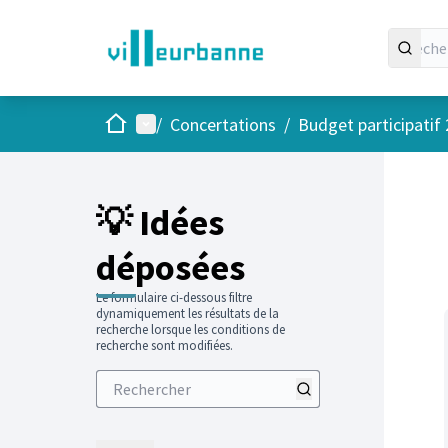
Accueil
Menu principal
/
Concertations
/
Budget participatif
Passer
L'élément
+
−
💡 Idées
déposées
Le formulaire ci-dessous filtre
dynamiquement les résultats de la
recherche lorsque les conditions de
recherche sont modifiées.