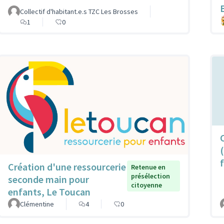
Collectif d'habitant.e.s TZC Les Brosses
1
0
Création d'une ressourcerie
Retenue en
présélection
seconde main pour
citoyenne
enfants, Le Toucan
Clémentine
4
0