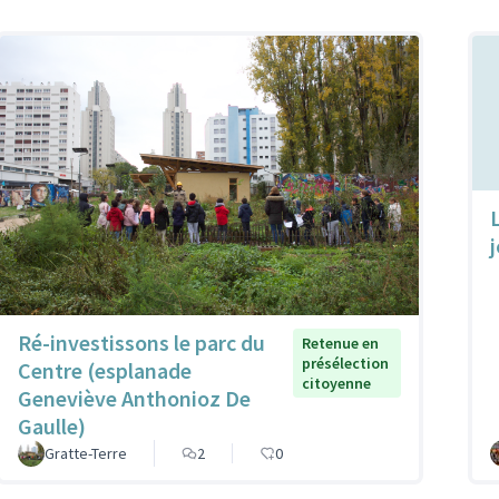
Ré-investissons le parc du
Retenue en
présélection
Centre (esplanade
citoyenne
Geneviève Anthonioz De
Gaulle)
Gratte-Terre
2
0