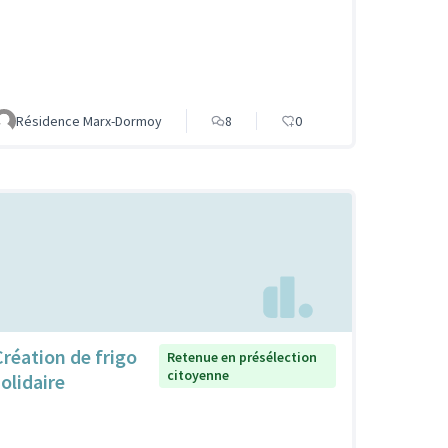
Résidence Marx-Dormoy
8
0
Création de frigo
Retenue en présélection
citoyenne
solidaire