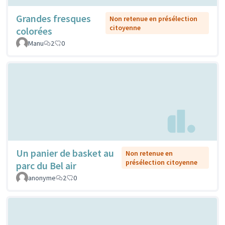
Grandes fresques
Non retenue en présélection
citoyenne
colorées
Manu
2
0
Un panier de basket au
Non retenue en
présélection citoyenne
parc du Bel air
anonyme
2
0