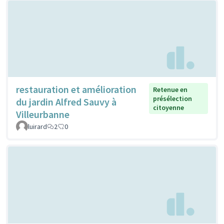
restauration et amélioration
Retenue en
présélection
du jardin Alfred Sauvy à
citoyenne
Villeurbanne
luirard
2
0