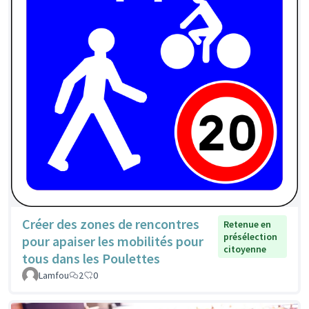
Créer des zones de rencontres
Retenue en
présélection
pour apaiser les mobilités pour
citoyenne
tous dans les Poulettes
Lamfou
2
0