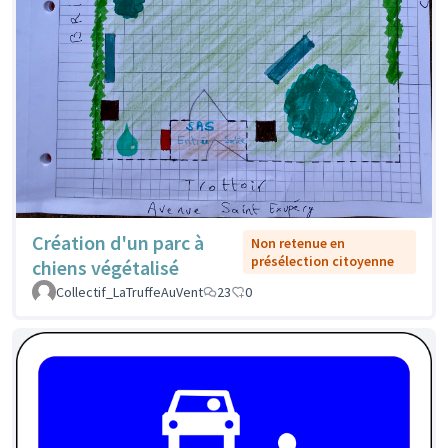
Création d'un parc à
Non retenue en
présélection citoyenne
chiens végétalisé
Collectif_LaTruffeAuVent
23
0