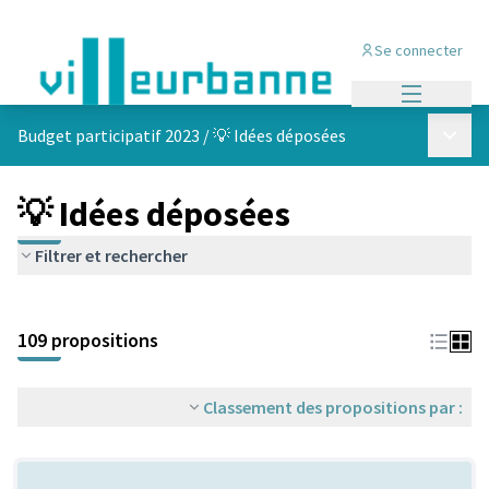
Se connecter
Menu princi
Menu p
Budget participatif 2023
/
💡 Idées déposées
💡 Idées déposées
Filtrer et rechercher
Passer la carte
Leaflet
|
©
OpenStreetMap
contributors
L'élément suivant est une carte qui présente les éléments de cet
+
109 propositions
−
Classement des propositions par :