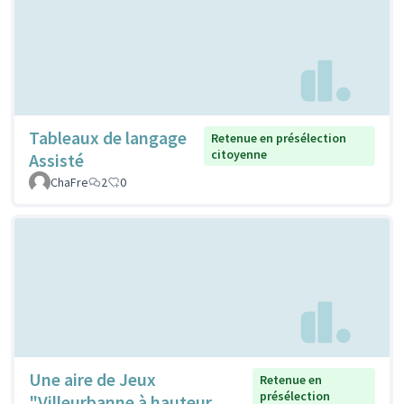
Tableaux de langage
Retenue en présélection
citoyenne
Assisté
ChaFre
2
0
Une aire de Jeux
Retenue en
présélection
"Villeurbanne à hauteur