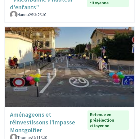
citoyenne
d'enfants"
Nanou29
2
0
Aménageons et
Retenue en
présélection
réinvestissons l'impasse
citoyenne
Montgolfier
Thomas
11
0