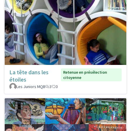
La tête dans les
Retenue en présélection
citoyenne
étoiles
Les Juniors MQB
3
0