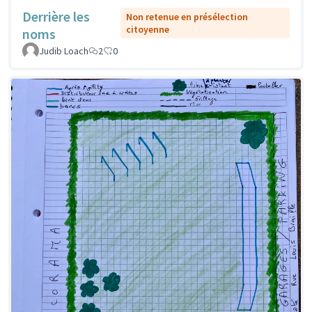
Derrière les
Non retenue en présélection
citoyenne
noms
Judib Loach
2
0