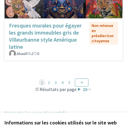
Fresques murales pour égayer
Non retenue
en
les grands immeubles gris de
présélection
Villeurbanne style Amérique
citoyenne
latine
Jibault
2
0
1
2
3
4
5
Résultats par page :
20
Voir toutes les propositions retirées
Informations sur les cookies utilisés sur le site web