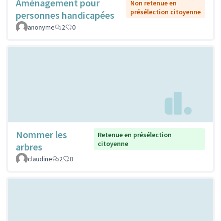
Aménagement pour
Non retenue en
présélection citoyenne
personnes handicapées
anonyme
2
0
Nommer les
Retenue en présélection
citoyenne
arbres
claudine
2
0