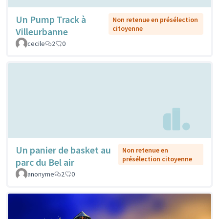
Un Pump Track à
Non retenue en présélection
citoyenne
Villeurbanne
cecile
2
0
Un panier de basket au
Non retenue en
présélection citoyenne
parc du Bel air
anonyme
2
0