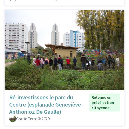
Ré-investissons le parc du
Retenue en
présélection
Centre (esplanade Geneviève
citoyenne
Anthonioz De Gaulle)
Gratte-Terre
2
0