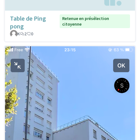
Table de Ping
Retenue en présélection
citoyenne
pong
K
2
0