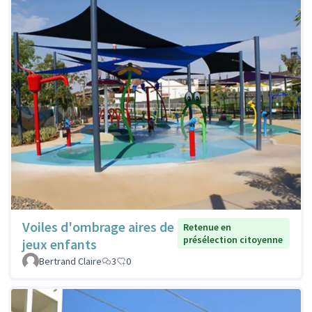
Voiles d'ombrage aires de
Retenue en
présélection citoyenne
jeux enfants
Bertrand Claire
3
0