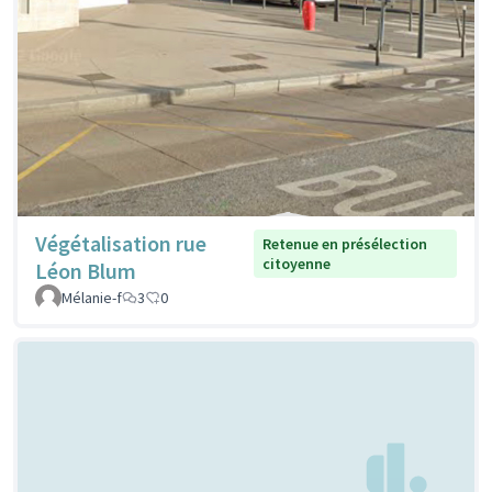
Végétalisation rue
Retenue en présélection
citoyenne
Léon Blum
Mélanie-f
3
0