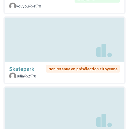
youyou
4
0
Skatepark
Non retenue en présélection citoyenne
Julia
2
0