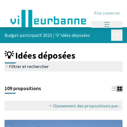
Se connecter
Menu princi
Menu p
Budget participatif 2023
/
💡 Idées déposées
💡 Idées déposées
Filtrer et rechercher
Passer la carte
Leaflet
|
©
OpenStreetMap
contributors
L'élément suivant est une carte qui présente les éléments de cet
+
109 propositions
−
Classement des propositions par :