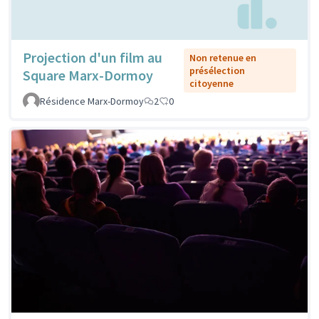
Projection d'un film au
Non retenue en
présélection
Square Marx-Dormoy
citoyenne
Résidence Marx-Dormoy
2
0