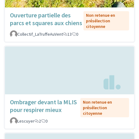
Ouverture partielle des
Non retenue en
présélection
parcs et squares aux chiens
citoyenne
Collectif_LaTruffeAuVent
13
0
Ombrager devant la MLIS
Non retenue en
présélection
pour respirer mieux
citoyenne
Lescuyer
2
0