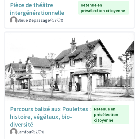
Pièce de théâtre
Retenue en
présélection citoyenne
intergénérationnelle
Bleue Depassage
7
0
Parcours balisé aux Poulettes :
Retenue en
présélection
histoire, végétaux, bio-
citoyenne
diversité
Lamfou
2
0