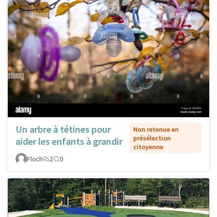
Un arbre à tétines pour
Non retenue en
présélection
aider les enfants à grandir
citoyenne
Floch
2
0