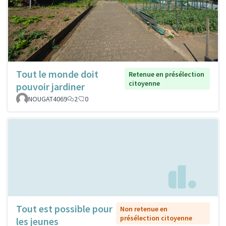
Tout le monde doit
Retenue en présélection
citoyenne
pouvoir jardiner
NOUGAT4069
2
0
Tout est possible pour
Non retenue en
présélection citoyenne
les jeunes