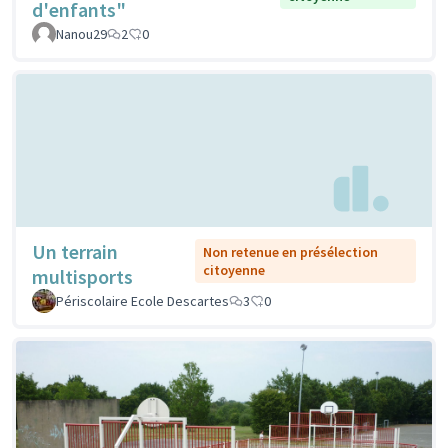
d'enfants"
Nanou29
2
0
Un terrain
Non retenue en présélection
citoyenne
multisports
Périscolaire Ecole Descartes
3
0