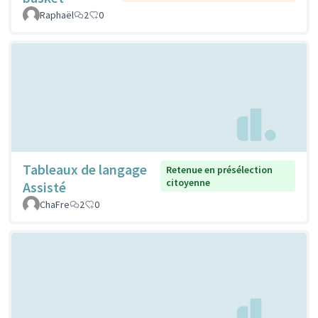
Raphaël
2
0
Tableaux de langage
Retenue en présélection
citoyenne
Assisté
ChaFre
2
0