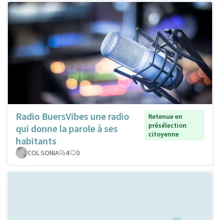
Radio BuersVibes une radio
Retenue en
présélection
qui donne la parole à ses
citoyenne
habitants
COL SONIA
4
0