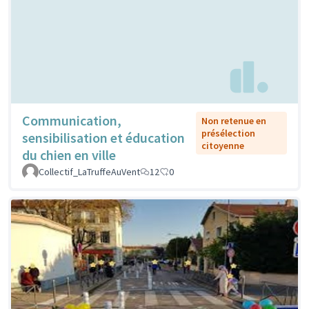
Communication,
Non retenue en
présélection
sensibilisation et éducation
citoyenne
du chien en ville
Collectif_LaTruffeAuVent
12
0