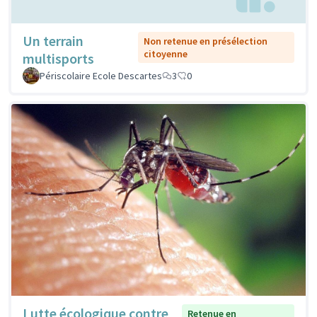
Un terrain
Non retenue en présélection
citoyenne
multisports
Périscolaire Ecole Descartes
3
0
Lutte écologique contre
Retenue en