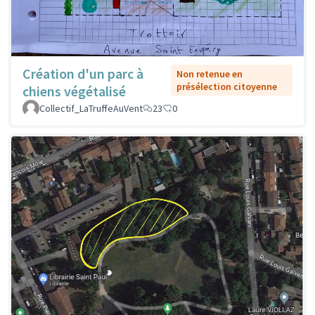
Création d'un parc à
Non retenue en
présélection citoyenne
chiens végétalisé
Collectif_LaTruffeAuVent
23
0