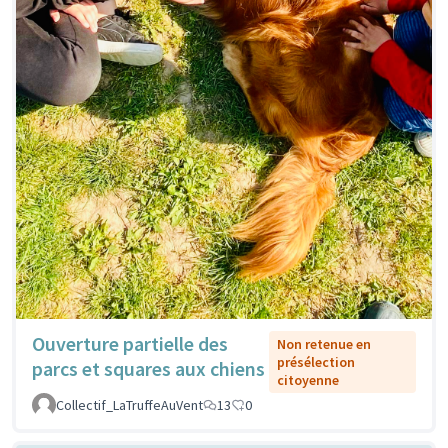
Ouverture partielle des
Non retenue en
présélection
parcs et squares aux chiens
citoyenne
Collectif_LaTruffeAuVent
13
0