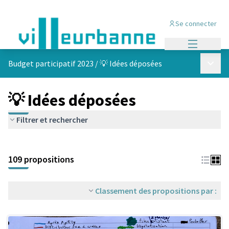
Se connecter
Menu princi
Menu p
Budget participatif 2023
/
💡 Idées déposées
💡 Idées déposées
Filtrer et rechercher
Passer la carte
Leaflet
|
©
OpenStreetMap
contributors
L'élément suivant est une carte qui présente les éléments de cet
+
109 propositions
−
Classement des propositions par :