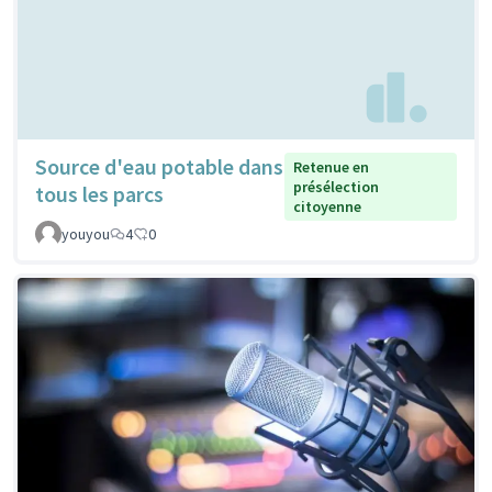
Source d'eau potable dans
Retenue en
présélection
tous les parcs
citoyenne
youyou
4
0