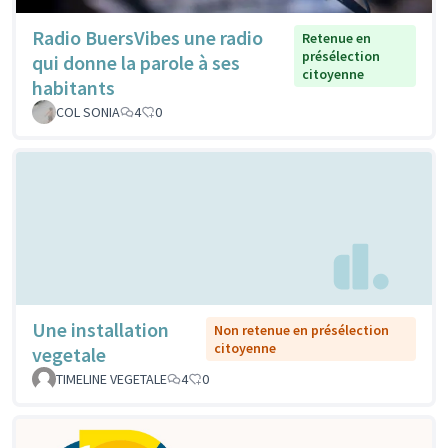
Radio BuersVibes une radio
Retenue en
présélection
qui donne la parole à ses
citoyenne
habitants
COL SONIA
4
0
Une installation
Non retenue en présélection
citoyenne
vegetale
TIMELINE VEGETALE
4
0