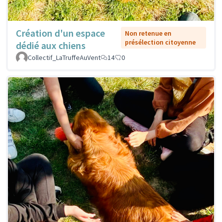
Création d'un espace
Non retenue en
présélection citoyenne
dédié aux chiens
Collectif_LaTruffeAuVent
14
0