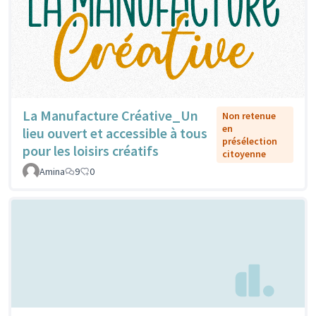
La Manufacture Créative_Un
Non retenue
en
lieu ouvert et accessible à tous
présélection
pour les loisirs créatifs
citoyenne
Amina
9
0