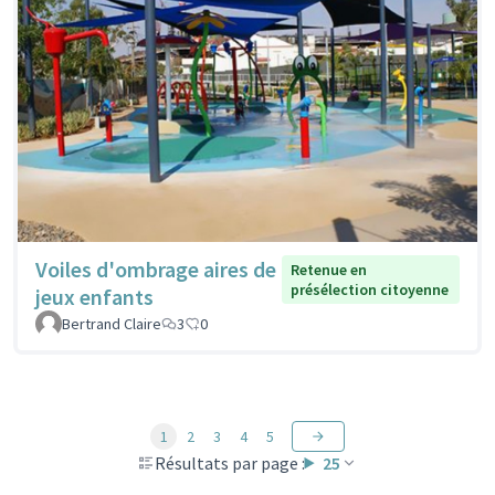
Voiles d'ombrage aires de
Retenue en
présélection citoyenne
jeux enfants
Bertrand Claire
3
0
1
2
3
4
5
Résultats par page :
25