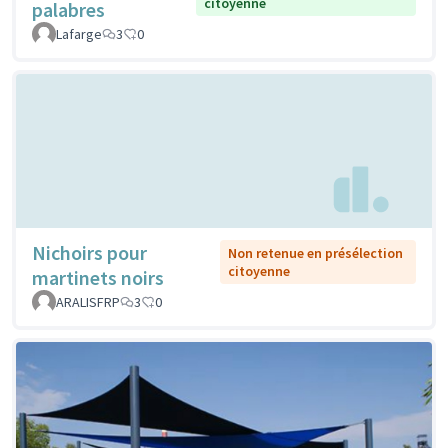
citoyenne
palabres
Lafarge
3
0
Nichoirs pour
Non retenue en présélection
citoyenne
martinets noirs
ARALISFRP
3
0