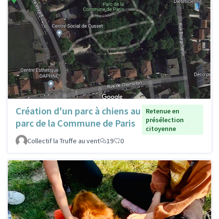
Création d'un parc à chiens au
Retenue en
présélection
parc de la Commune de Paris
citoyenne
Collectif la Truffe au vent
19
0