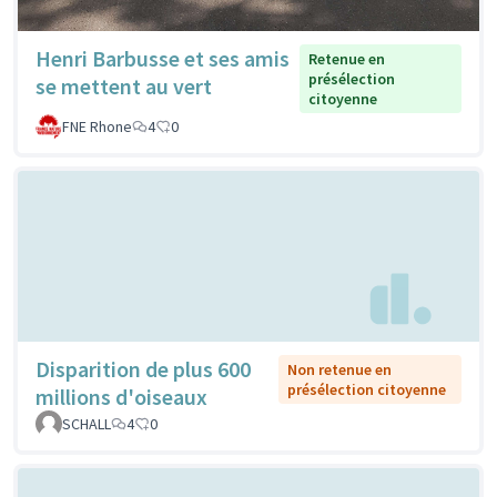
Henri Barbusse et ses amis
Retenue en
présélection
se mettent au vert
citoyenne
FNE Rhone
4
0
Disparition de plus 600
Non retenue en
présélection citoyenne
millions d'oiseaux
SCHALL
4
0