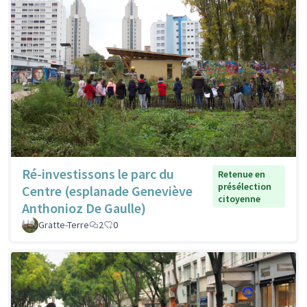
Ré-investissons le parc du
Retenue en
présélection
Centre (esplanade Geneviève
citoyenne
Anthonioz De Gaulle)
Gratte-Terre
2
0