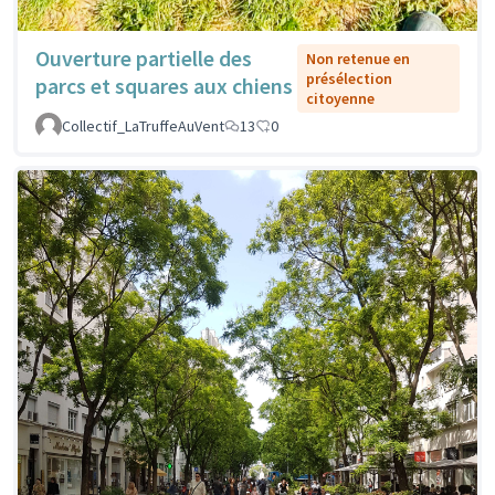
Ouverture partielle des
Non retenue en
présélection
parcs et squares aux chiens
citoyenne
Collectif_LaTruffeAuVent
13
0