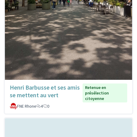
Henri Barbusse et ses amis
Retenue en
présélection
se mettent au vert
citoyenne
FNE Rhone
4
0