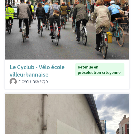
Le Cyclub - Vélo école
Retenue en
présélection citoyenne
villeurbannaise
LE CYCLUB
2
0