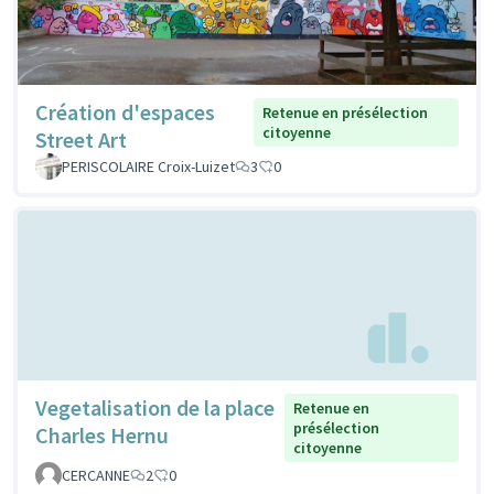
Création d'espaces
Retenue en présélection
citoyenne
Street Art
PERISCOLAIRE Croix-Luizet
3
0
Vegetalisation de la place
Retenue en
présélection
Charles Hernu
citoyenne
CERCANNE
2
0