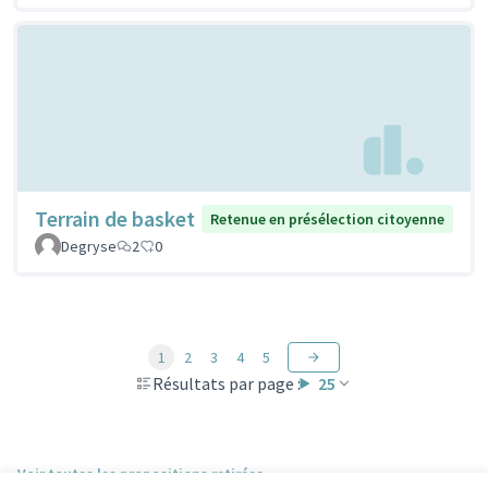
Terrain de basket
Retenue en présélection citoyenne
Degryse
2
0
1
2
3
4
5
Résultats par page :
25
Voir toutes les propositions retirées