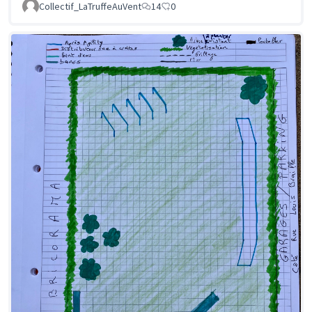
Collectif_LaTruffeAuVent
14
0