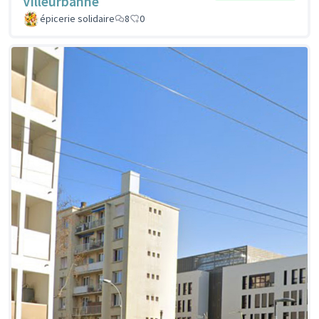
Villeurbanne
épicerie solidaire
8
0