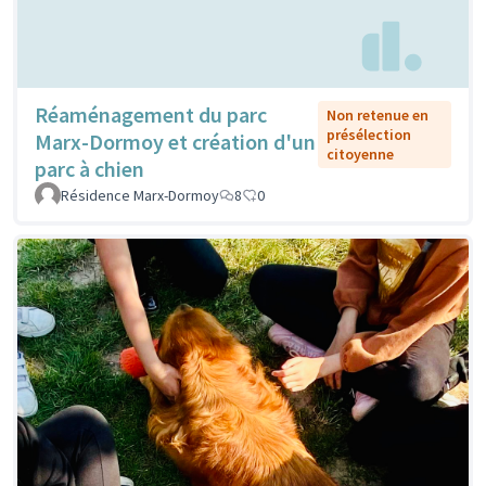
Réaménagement du parc
Non retenue en
présélection
Marx-Dormoy et création d'un
citoyenne
parc à chien
Résidence Marx-Dormoy
8
0