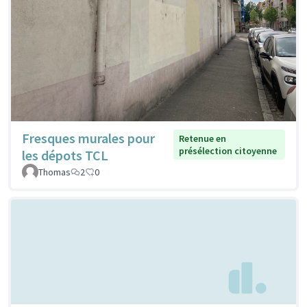
Fresques murales pour
Retenue en
présélection citoyenne
les dépots TCL
Thomas
2
0