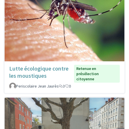
Lutte écologique contre
Retenue en
présélection
les moustiques
citoyenne
Periscolaire Jean Jaurès
3
0