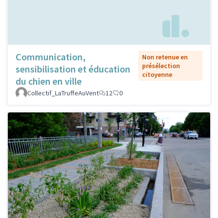
Communication,
Non retenue en
présélection
sensibilisation et éducation
citoyenne
du chien en ville
Collectif_LaTruffeAuVent
12
0