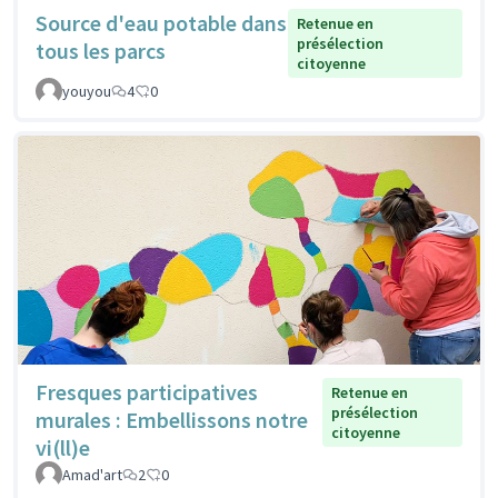
Source d'eau potable dans
Retenue en
présélection
tous les parcs
citoyenne
youyou
4
0
Fresques participatives
Retenue en
présélection
murales : Embellissons notre
citoyenne
vi(ll)e
Amad'art
2
0