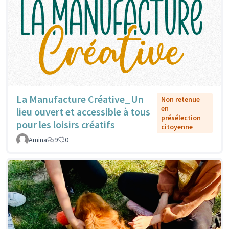
La Manufacture Créative_Un
Non retenue
en
lieu ouvert et accessible à tous
présélection
pour les loisirs créatifs
citoyenne
Amina
9
0