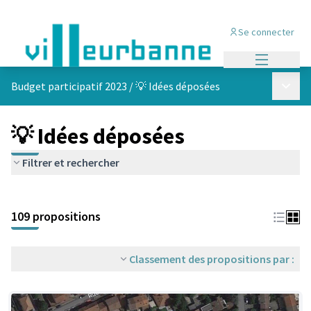
Se connecter
Menu princi
Menu p
Budget participatif 2023
/
💡 Idées déposées
💡 Idées déposées
Filtrer et rechercher
Passer la carte
Leaflet
|
©
OpenStreetMap
contributors
L'élément suivant est une carte qui présente les éléments de cet
+
109 propositions
−
Classement des propositions par :