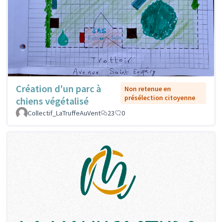
Création d'un parc à
Non retenue en
présélection citoyenne
chiens végétalisé
Collectif_LaTruffeAuVent
23
0