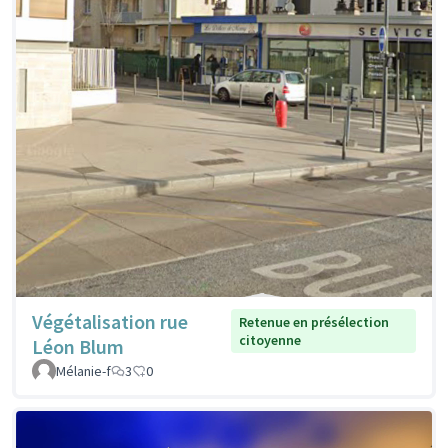
Végétalisation rue
Retenue en présélection
citoyenne
Léon Blum
Mélanie-f
3
0