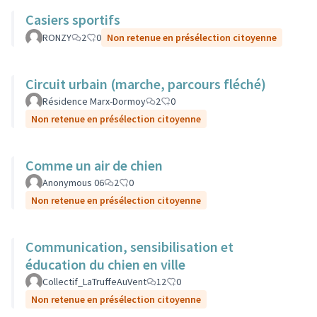
Casiers sportifs
RONZY
2
0
Non retenue en présélection citoyenne
Circuit urbain (marche, parcours fléché)
Résidence Marx-Dormoy
2
0
Non retenue en présélection citoyenne
Comme un air de chien
Anonymous 06
2
0
Non retenue en présélection citoyenne
Communication, sensibilisation et
éducation du chien en ville
Collectif_LaTruffeAuVent
12
0
Non retenue en présélection citoyenne