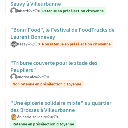
Sauvy à Villeurbanne
luirard
2
0
Retenue en présélection citoyenne
"Bonn'Food", le Festival de FoodTrucks de
Laurent Bonnevay
Kessy
2
0
Non retenue en présélection citoyenne
"Tribune couverte pour le stade des
Peupliers"
andrea alva
2
0
Non retenue en présélection citoyenne
"Une épicerie solidaire mixte" au quartier
des Brosses à Villeurbanne
épicerie solidaire
8
0
Retenue en présélection citoyenne