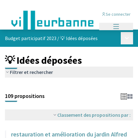
Se connecter
Menu princi
Menu p
Budget participatif 2023
/
💡 Idées déposées
💡 Idées déposées
Filtrer et rechercher
Passer la carte
Leaflet
|
©
OpenStreetMap
contributors
L'élément suivant est une carte qui présente les éléments de cet
+
109 propositions
−
Classement des propositions par :
restauration et amélioration du jardin Alfred