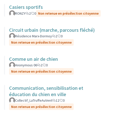
Casiers sportifs
RONZY
2
0
Non retenue en présélection citoyenne
Circuit urbain (marche, parcours fléché)
Résidence Marx-Dormoy
2
0
Non retenue en présélection citoyenne
Comme un air de chien
Anonymous 06
2
0
Non retenue en présélection citoyenne
Communication, sensibilisation et
éducation du chien en ville
Collectif_LaTruffeAuVent
12
0
Non retenue en présélection citoyenne