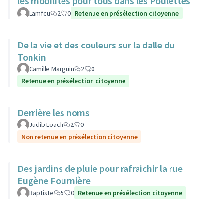
les mobilités pour tous dans les Poulettes
Lamfou
2
0
Retenue en présélection citoyenne
De la vie et des couleurs sur la dalle du
Tonkin
Camille Marguin
2
0
Retenue en présélection citoyenne
Derrière les noms
Judib Loach
2
0
Non retenue en présélection citoyenne
Des jardins de pluie pour rafraichir la rue
Eugène Fournière
Baptiste
5
0
Retenue en présélection citoyenne