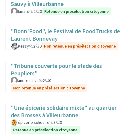
Sauvy à Villeurbanne
luirard
2
0
Retenue en présélection citoyenne
"Bonn'Food", le Festival de FoodTrucks de
Laurent Bonnevay
Kessy
2
0
Non retenue en présélection citoyenne
"Tribune couverte pour le stade des
Peupliers"
andrea alva
2
0
Non retenue en présélection citoyenne
"Une épicerie solidaire mixte" au quartier
des Brosses à Villeurbanne
épicerie solidaire
8
0
Retenue en présélection citoyenne