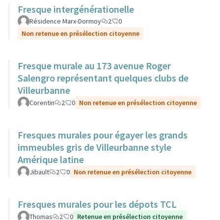
Fresque intergénérationelle
Résidence Marx-Dormoy
2
0
Non retenue en présélection citoyenne
Fresque murale au 173 avenue Roger
Salengro représentant quelques clubs de
Villeurbanne
Corentin
2
0
Non retenue en présélection citoyenne
Fresques murales pour égayer les grands
immeubles gris de Villeurbanne style
Amérique latine
Jibault
2
0
Non retenue en présélection citoyenne
Fresques murales pour les dépots TCL
Thomas
2
0
Retenue en présélection citoyenne