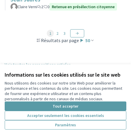
Claire Verni
2
0
Retenue en présélection citoyenne
1
2
3
Résultats par page :
50
Voir toutes les propositions retirées
Informations sur les cookies utilisés sur le site web
Nous utilisons des cookies sur notre site Web pour améliorer la
Conditions d'utilisation
performance et les contenus du site. Les cookies nous permettent
Paramètres des cookies
de fournir une expérience utilisateur et un contenu plus
Participez Villeurbanne sur X
Participez Villeurbanne sur Facebook
Participez Villeurbanne sur Instagram
Participez Villeurbanne sur YouTube
personnalisés à partir de nos canaux de médias sociaux.
(Lien externe)
(Lien externe)
(Lien externe)
(Lien externe)
Tout accepter
Accepter seulement les cookies essentiels
Licence Cre
(Lien extern
Paramètres
(Lien externe)
Site réalisé grâce au
logiciel libre Decidim
.