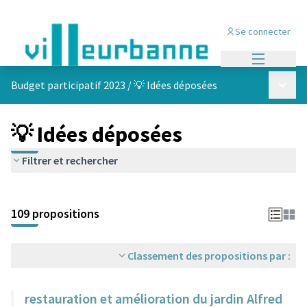
Se connecter
Menu princi
Menu p
Budget participatif 2023
/
💡 Idées déposées
💡 Idées déposées
Filtrer et rechercher
Passer la carte
Leaflet
|
©
OpenStreetMap
contributors
L'élément suivant est une carte qui présente les éléments de cet
+
109 propositions
−
Classement des propositions par :
restauration et amélioration du jardin Alfred