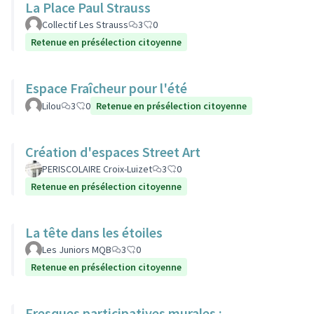
La Place Paul Strauss
Collectif Les Strauss
3
0
Retenue en présélection citoyenne
Espace Fraîcheur pour l'été
Lilou
3
0
Retenue en présélection citoyenne
Création d'espaces Street Art
PERISCOLAIRE Croix-Luizet
3
0
Retenue en présélection citoyenne
La tête dans les étoiles
Les Juniors MQB
3
0
Retenue en présélection citoyenne
Fresques participatives murales :