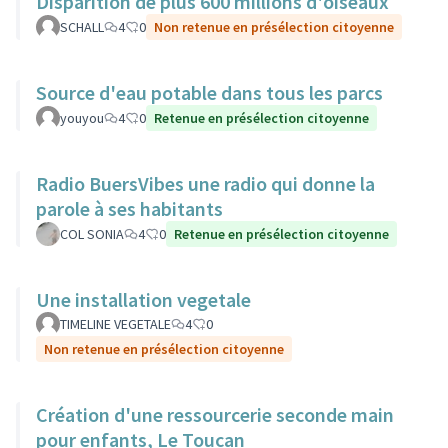
Disparition de plus 600 millions d'oiseaux
SCHALL
4
0
Non retenue en présélection citoyenne
Source d'eau potable dans tous les parcs
youyou
4
0
Retenue en présélection citoyenne
Radio BuersVibes une radio qui donne la
parole à ses habitants
COL SONIA
4
0
Retenue en présélection citoyenne
Une installation vegetale
TIMELINE VEGETALE
4
0
Non retenue en présélection citoyenne
Création d'une ressourcerie seconde main
pour enfants, Le Toucan