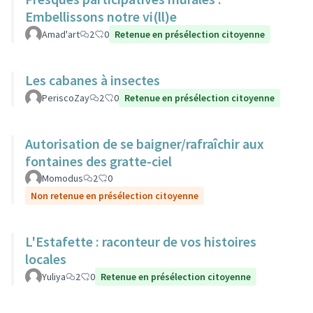
Embellissons notre vi(ll)e
Amad'art
2
0
Retenue en présélection citoyenne
Les cabanes à insectes
PeriscoZay
2
0
Retenue en présélection citoyenne
Autorisation de se baigner/rafraîchir aux
fontaines des gratte-ciel
Momodus
2
0
Non retenue en présélection citoyenne
L'Estafette : raconteur de vos histoires
locales
Yuliya
2
0
Retenue en présélection citoyenne