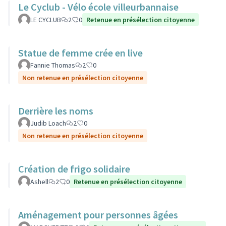
Le Cyclub - Vélo école villeurbannaise
LE CYCLUB
2
0
Retenue en présélection citoyenne
Statue de femme crée en live
Fannie Thomas
2
0
Non retenue en présélection citoyenne
Derrière les noms
Judib Loach
2
0
Non retenue en présélection citoyenne
Création de frigo solidaire
Ashell
2
0
Retenue en présélection citoyenne
Aménagement pour personnes âgées