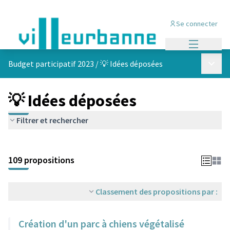
Se connecter
Menu princi
Menu p
Budget participatif 2023
/
💡 Idées déposées
💡 Idées déposées
Filtrer et rechercher
Passer la carte
Leaflet
|
©
OpenStreetMap
contributors
L'élément suivant est une carte qui présente les éléments de cet
+
109 propositions
−
Classement des propositions par :
Création d'un parc à chiens végétalisé