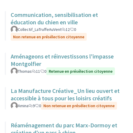
Communication, sensibilisation et
éducation du chien en ville
Collectif_LaTruffeAuVent
12
0
Non retenue en présélection citoyenne
Aménageons et réinvestissons l'impasse
Montgolfier
Thomas
11
0
Retenue en présélection citoyenne
La Manufacture Créative_Un lieu ouvert et
accessible à tous pour les loisirs créatifs
Amina
9
0
Non retenue en présélection citoyenne
Réaménagement du parc Marx-Dormoy et
création d'un parc à chien