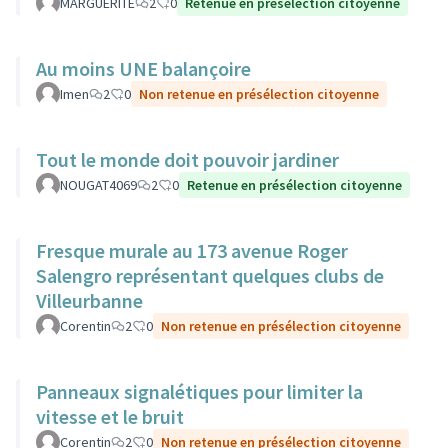
MARGUERITE
2
0
Retenue en présélection citoyenne
Au moins UNE balançoire
Imen
2
0
Non retenue en présélection citoyenne
Tout le monde doit pouvoir jardiner
NOUGAT4069
2
0
Retenue en présélection citoyenne
Fresque murale au 173 avenue Roger
Salengro représentant quelques clubs de
Villeurbanne
Corentin
2
0
Non retenue en présélection citoyenne
Panneaux signalétiques pour limiter la
vitesse et le bruit
Corentin
2
0
Non retenue en présélection citoyenne