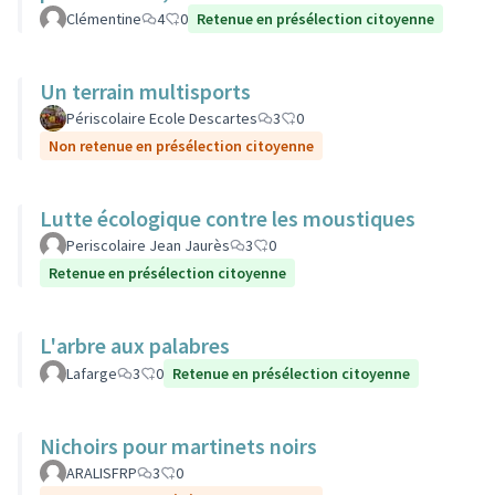
Clémentine
4
0
Retenue en présélection citoyenne
Un terrain multisports
Périscolaire Ecole Descartes
3
0
Non retenue en présélection citoyenne
Lutte écologique contre les moustiques
Periscolaire Jean Jaurès
3
0
Retenue en présélection citoyenne
L'arbre aux palabres
Lafarge
3
0
Retenue en présélection citoyenne
Nichoirs pour martinets noirs
ARALISFRP
3
0