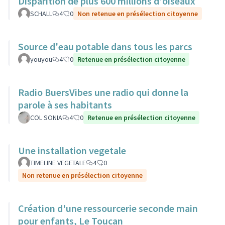
Disparition de plus 600 millions d'oiseaux
SCHALL
4
0
Non retenue en présélection citoyenne
Source d'eau potable dans tous les parcs
youyou
4
0
Retenue en présélection citoyenne
Radio BuersVibes une radio qui donne la
parole à ses habitants
COL SONIA
4
0
Retenue en présélection citoyenne
Une installation vegetale
TIMELINE VEGETALE
4
0
Non retenue en présélection citoyenne
Création d'une ressourcerie seconde main
pour enfants, Le Toucan