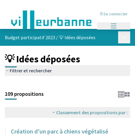
Se connecter
Menu princi
Menu p
Budget participatif 2023
/
💡 Idées déposées
💡 Idées déposées
Filtrer et rechercher
Passer la carte
Leaflet
|
©
OpenStreetMap
contributors
L'élément suivant est une carte qui présente les éléments de cet
+
109 propositions
−
Classement des propositions par :
Création d'un parc à chiens végétalisé