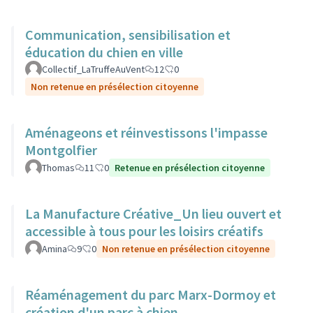
Communication, sensibilisation et
éducation du chien en ville
Collectif_LaTruffeAuVent
12
0
Non retenue en présélection citoyenne
Aménageons et réinvestissons l'impasse
Montgolfier
Thomas
11
0
Retenue en présélection citoyenne
La Manufacture Créative_Un lieu ouvert et
accessible à tous pour les loisirs créatifs
Amina
9
0
Non retenue en présélection citoyenne
Réaménagement du parc Marx-Dormoy et
création d'un parc à chien