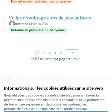
Non retenue en présélection citoyenne
Voiles d'ombrage aires de jeux enfants
Bertrand Claire
3
0
Retenue en présélection citoyenne
1
2
3
4
5
Résultats par page :
25
Voir toutes les propositions retirées
Informations sur les cookies utilisés sur le site web
Nous utilisons des cookies sur notre site Web pour améliorer la
Conditions d'utilisation
performance et les contenus du site. Les cookies nous permettent
Paramètres des cookies
de fournir une expérience utilisateur et un contenu plus
Participez Villeurbanne sur X
Participez Villeurbanne sur Facebook
Participez Villeurbanne sur Instagram
Participez Villeurbanne sur YouTube
personnalisés à partir de nos canaux de médias sociaux.