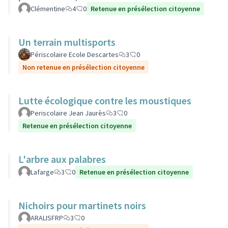
Clémentine
4
0
Retenue en présélection citoyenne
Un terrain multisports
Périscolaire Ecole Descartes
3
0
Non retenue en présélection citoyenne
Lutte écologique contre les moustiques
Periscolaire Jean Jaurès
3
0
Retenue en présélection citoyenne
L'arbre aux palabres
Lafarge
3
0
Retenue en présélection citoyenne
Nichoirs pour martinets noirs
ARALISFRP
3
0