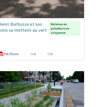
Henri Barbusse et ses
Retenue en
présélection
amis se mettent au vert
citoyenne
FNE Rhone
4
0