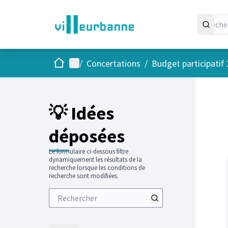
Accueil
Menu principal
/
Concertations
/
Budget participatif
Passer
L'élément
+
−
💡 Idées
déposées
Le formulaire ci-dessous filtre
dynamiquement les résultats de la
recherche lorsque les conditions de
recherche sont modifiées.