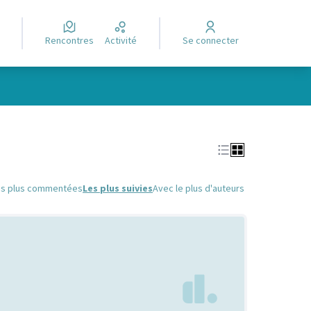
Rencontres
Activité
Se connecter
Leaflet
|
©
OpenStreetMap
contributors
e des points de carte. L'élément peut être utilisé avec un lecteur
es plus commentées
Les plus suivies
Avec le plus d'auteurs