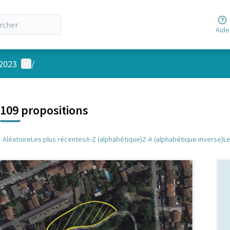
Aide
Menu utilisateur
 2023
/
 la carte
 suivant est une carte qui présente les éléments de cette page comm
109 propositions
Aléatoire
Les plus récentes
A-Z (alphabétique)
Z-A (alphabétique inverse)
L