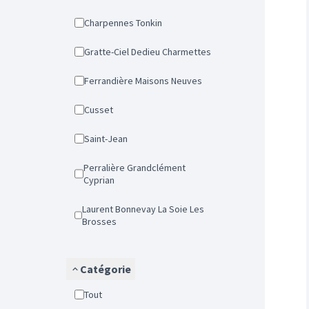
Charpennes Tonkin
Gratte-Ciel Dedieu Charmettes
Ferrandière Maisons Neuves
Cusset
Saint-Jean
Perralière Grandclément
Cyprian
Laurent Bonnevay La Soie Les
Brosses
Catégorie
Tout