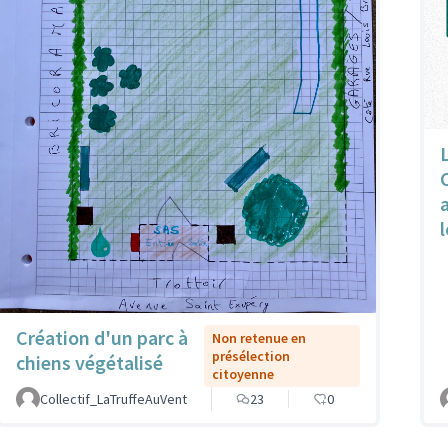
l
Création d'un parc à
Non retenue en
présélection
chiens végétalisé
citoyenne
Collectif_LaTruffeAuVent
23
0