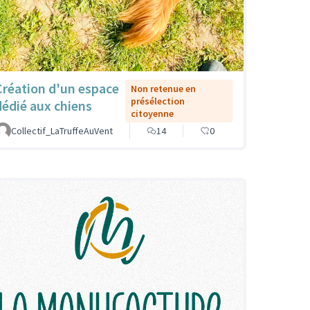
Création d'un espace
Non retenue en
présélection
dédié aux chiens
citoyenne
Collectif_LaTruffeAuVent
14
0