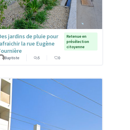
Des jardins de pluie pour
Retenue en
présélection
rafraichir la rue Eugène
citoyenne
Fournière
Baptiste
5
0