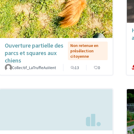
Ouverture partielle des
Non retenue en
présélection
parcs et squares aux
citoyenne
chiens
Collectif_LaTruffeAuVent
13
0