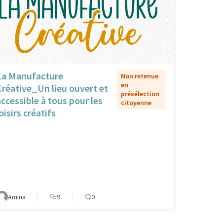
La Manufacture
Non retenue
en
Créative_Un lieu ouvert et
présélection
accessible à tous pour les
citoyenne
oisirs créatifs
Amina
9
0