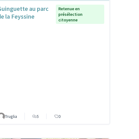
Guinguette au parc
Retenue en
présélection
de la Feyssine
citoyenne
Truglia
5
0