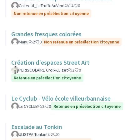
Collectif_LaTruffeAuVent
14
0
Non retenue en présélection citoyenne
Grandes fresques colorées
Manu
2
0
Non retenue en présélection citoyenne
Création d'espaces Street Art
PERISCOLAIRE Croix-Luizet
3
0
Retenue en présélection citoyenne
Le Cyclub - Vélo école villeurbannaise
LE CYCLUB
2
0
Retenue en présélection citoyenne
Escalade au Tonkin
ULISTPA Tonkin
2
0