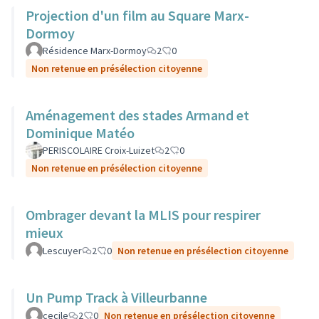
Projection d'un film au Square Marx-
Dormoy
Résidence Marx-Dormoy
2
0
Non retenue en présélection citoyenne
Aménagement des stades Armand et
Dominique Matéo
PERISCOLAIRE Croix-Luizet
2
0
Non retenue en présélection citoyenne
Ombrager devant la MLIS pour respirer
mieux
Lescuyer
2
0
Non retenue en présélection citoyenne
Un Pump Track à Villeurbanne
cecile
2
0
Non retenue en présélection citoyenne