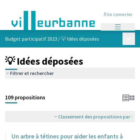
Se connecter
Menu princi
Menu p
Budget participatif 2023
/
💡 Idées déposées
💡 Idées déposées
Filtrer et rechercher
Passer la carte
Leaflet
|
©
OpenStreetMap
contributors
L'élément suivant est une carte qui présente les éléments de cet
+
109 propositions
−
Classement des propositions par :
Un arbre à tétines pour aider les enfants à