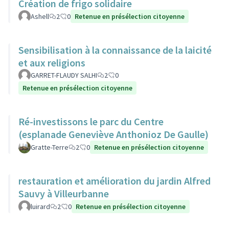
Création de frigo solidaire
Ashell
2
0
Retenue en présélection citoyenne
Sensibilisation à la connaissance de la laicité
et aux religions
GARRET-FLAUDY SALHI
2
0
Retenue en présélection citoyenne
Ré-investissons le parc du Centre
(esplanade Geneviève Anthonioz De Gaulle)
Gratte-Terre
2
0
Retenue en présélection citoyenne
restauration et amélioration du jardin Alfred
Sauvy à Villeurbanne
luirard
2
0
Retenue en présélection citoyenne