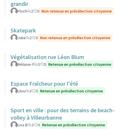
grandir
Floch
2
0
Non retenue en présélection citoyenne
Skatepark
Julia
2
0
Non retenue en présélection citoyenne
Végétalisation rue Léon Blum
Mélanie-f
3
0
Retenue en présélection citoyenne
Espace Fraîcheur pour l'été
Lilou
3
0
Retenue en présélection citoyenne
Sport en ville : pour des terrains de beach-
volley à Villeurbanne
Lisa B
2
0
Retenue en présélection citoyenne