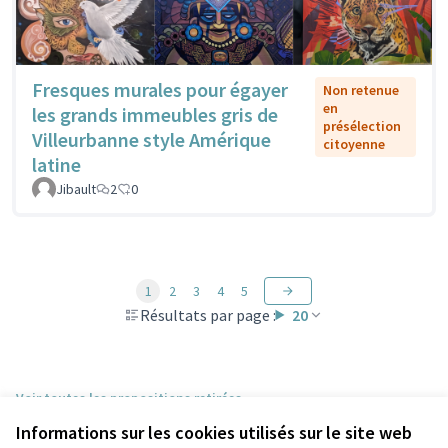
Fresques murales pour égayer
Non retenue
en
les grands immeubles gris de
présélection
Villeurbanne style Amérique
citoyenne
latine
Jibault
2
0
1
2
3
4
5
Résultats par page :
20
Voir toutes les propositions retirées
Informations sur les cookies utilisés sur le site web