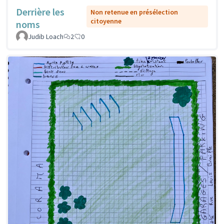
Derrière les
Non retenue en présélection
citoyenne
noms
Judib Loach
2
0