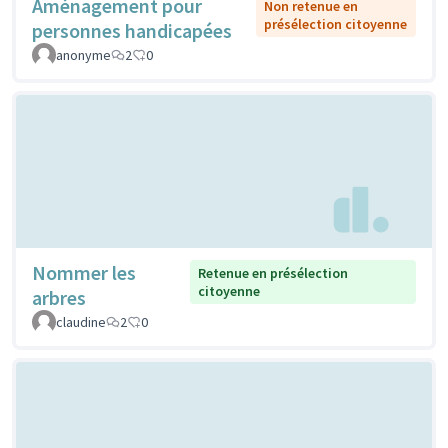
Aménagement pour
Non retenue en
présélection citoyenne
personnes handicapées
anonyme
2
0
Nommer les
Retenue en présélection
citoyenne
arbres
claudine
2
0