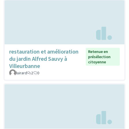
restauration et amélioration
Retenue en
présélection
du jardin Alfred Sauvy à
citoyenne
Villeurbanne
luirard
2
0