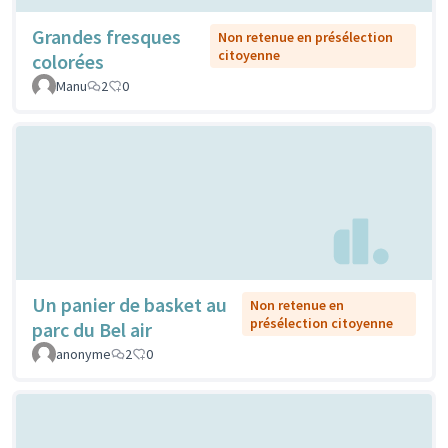
Grandes fresques
Non retenue en présélection
citoyenne
colorées
Manu
2
0
Un panier de basket au
Non retenue en
présélection citoyenne
parc du Bel air
anonyme
2
0