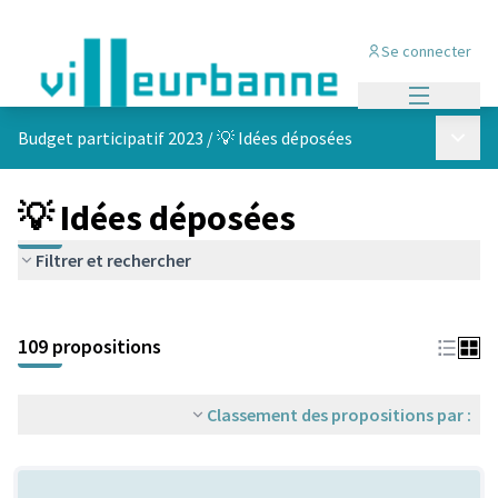
Se connecter
Menu princi
Menu p
Budget participatif 2023
/
💡 Idées déposées
💡 Idées déposées
Filtrer et rechercher
Passer la carte
Leaflet
|
©
OpenStreetMap
contributors
L'élément suivant est une carte qui présente les éléments de cet
+
109 propositions
−
Classement des propositions par :