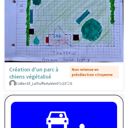
Création d'un parc à
Non retenue en
présélection citoyenne
chiens végétalisé
Collectif_LaTruffeAuVent
23
0