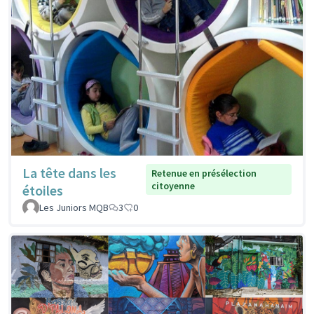
La tête dans les
Retenue en présélection
citoyenne
étoiles
Les Juniors MQB
3
0