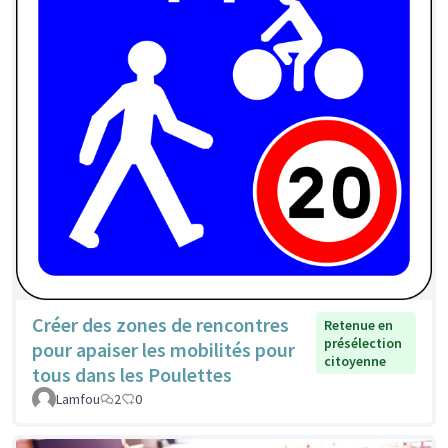
Créer des zones de rencontres
Retenue en
présélection
pour apaiser les mobilités pour
citoyenne
tous dans les Poulettes
Lamfou
2
0