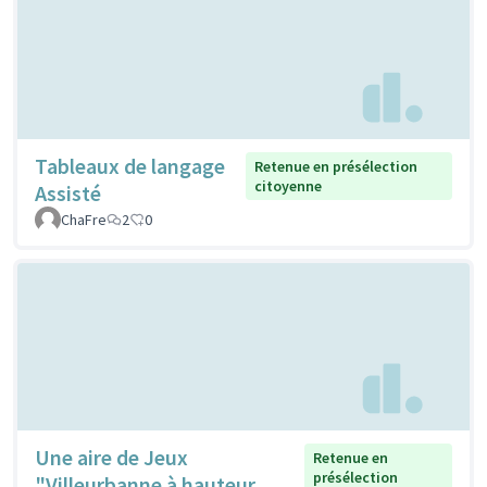
Tableaux de langage
Retenue en présélection
citoyenne
Assisté
ChaFre
2
0
Une aire de Jeux
Retenue en
présélection
"Villeurbanne à hauteur