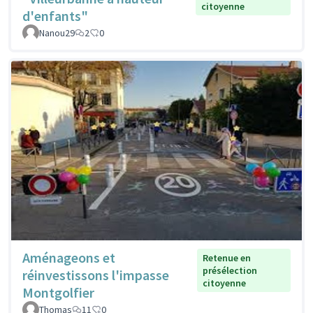
citoyenne
d'enfants"
Nanou29
2
0
Aménageons et
Retenue en
présélection
réinvestissons l'impasse
citoyenne
Montgolfier
Thomas
11
0