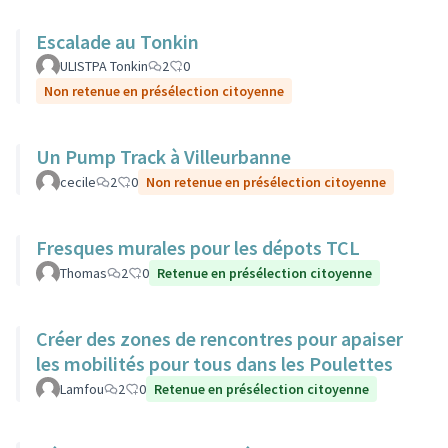
Escalade au Tonkin
ULISTPA Tonkin
2
0
Non retenue en présélection citoyenne
Un Pump Track à Villeurbanne
cecile
2
0
Non retenue en présélection citoyenne
Fresques murales pour les dépots TCL
Thomas
2
0
Retenue en présélection citoyenne
Créer des zones de rencontres pour apaiser
les mobilités pour tous dans les Poulettes
Lamfou
2
0
Retenue en présélection citoyenne