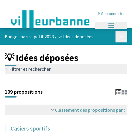
Se connecter
Menu princi
Menu p
Budget participatif 2023
/
💡 Idées déposées
💡 Idées déposées
Filtrer et rechercher
Passer la carte
Leaflet
|
©
OpenStreetMap
contributors
L'élément suivant est une carte qui présente les éléments de cet
+
109 propositions
−
Classement des propositions par :
Casiers sportifs