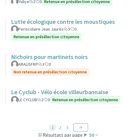
Yuliya
2
0
Retenue en présélection citoyenne
Lutte écologique contre les moustiques
Periscolaire Jean Jaurès
3
0
Retenue en présélection citoyenne
Nichoirs pour martinets noirs
ARALISFRP
3
0
Non retenue en présélection citoyenne
Le Cyclub - Vélo école villeurbannaise
LE CYCLUB
2
0
Retenue en présélection citoyenne
1
2
3
Résultats par page :
50