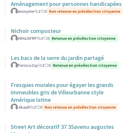
Aménagement pour personnes handicapées
anonyme
2
0
Non retenue en présélection citoyenne
Nichoir composteur
ARALISFRP
3
0
Retenue en présélection citoyenne
Les bacs de la serre du jardin partagé
PeriscoZay
3
0
Retenue en présélection citoyenne
Fresques murales pour égayer les grands
immeubles gris de Villeurbanne style
Amérique latine
Jibault
2
0
Non retenue en présélection citoyenne
Street Art décoratif 37 35avenu augustes