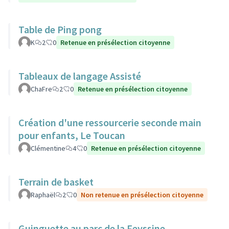
Table de Ping pong
K
2
0
Retenue en présélection citoyenne
Tableaux de langage Assisté
ChaFre
2
0
Retenue en présélection citoyenne
Création d'une ressourcerie seconde main
pour enfants, Le Toucan
Clémentine
4
0
Retenue en présélection citoyenne
Terrain de basket
Raphaël
2
0
Non retenue en présélection citoyenne
Guinguette au parc de la Feyssine