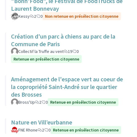
"Bonn'Food", le Festival de FoodTrucks de
Laurent Bonnevay
Kessy
2
0
Non retenue en présélection citoyenne
Création d'un parc à chiens au parc de la
Commune de Paris
Collectif la Truffe au vent
19
0
Retenue en présélection citoyenne
Aménagement de l'espace vert au coeur de
la copropriété Saint-André sur le quartier
des Brosses
Bross'Up
2
0
Retenue en présélection citoyenne
Nature en Vill’eurbanne
FNE Rhone
2
0
Retenue en présélection citoyenne