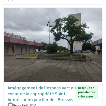
Aménagement de l'espace vert au
Retenue en
présélection
coeur de la copropriété Saint-
citoyenne
André sur le quartier des Brosses
Bross'Up
2
0