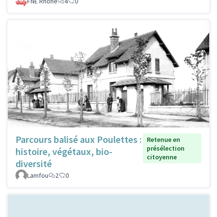
FNE Rhone
4
0
Parcours balisé aux Poulettes :
Retenue en
présélection
histoire, végétaux, bio-
citoyenne
diversité
Lamfou
2
0