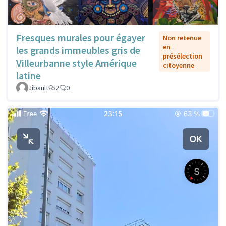
Fresques murales pour égayer
Non retenue
en
les grands immeubles gris de
présélection
Villeurbanne style Amérique
citoyenne
latine
Jibault
2
0