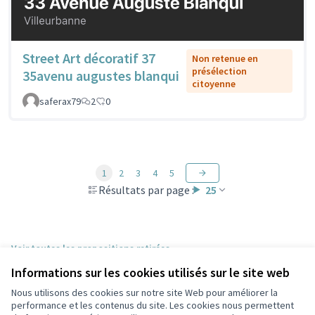
Street Art décoratif 37
Non retenue en
présélection
35avenu augustes blanqui
citoyenne
saferax79
2
0
1
2
3
4
5
Résultats par page :
25
Voir toutes les propositions retirées
Informations sur les cookies utilisés sur le site web
Nous utilisons des cookies sur notre site Web pour améliorer la
Conditions d'utilisation
performance et les contenus du site. Les cookies nous permettent
Paramètres des cookies