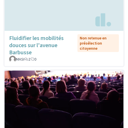
Fluidifier les mobilités
Non retenue en
présélection
douces sur l'avenue
citoyenne
Barbusse
MASI
2
0