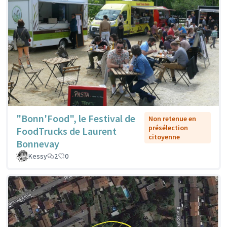
"Bonn'Food", le Festival de
Non retenue en
présélection
FoodTrucks de Laurent
citoyenne
Bonnevay
Kessy
2
0