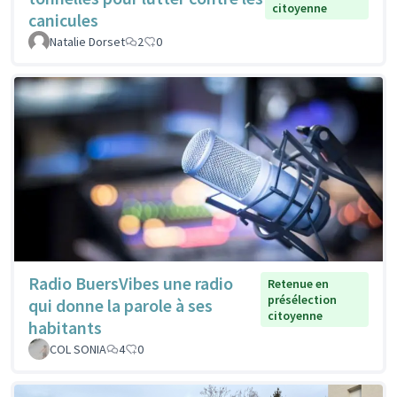
citoyenne
canicules
Natalie Dorset
2
0
Radio BuersVibes une radio
Retenue en
présélection
qui donne la parole à ses
citoyenne
habitants
COL SONIA
4
0