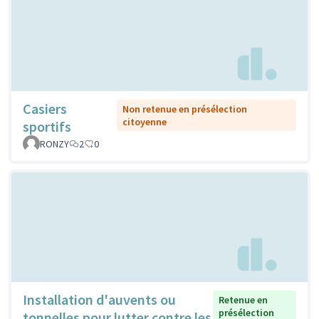
Casiers
Non retenue en présélection
citoyenne
sportifs
RONZY
2
0
Installation d'auvents ou
Retenue en
présélection
tonnelles pour lutter contre les