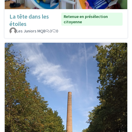
La tête dans les
Retenue en présélection
citoyenne
étoiles
Les Juniors MQB
3
0