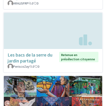
ARALISFRP
3
0
Les bacs de la serre du
Retenue en
présélection citoyenne
jardin partagé
PeriscoZay
3
0