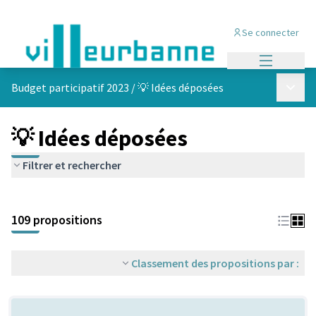
Se connecter
Menu princi
Menu p
Budget participatif 2023
/
💡 Idées déposées
💡 Idées déposées
Filtrer et rechercher
Passer la carte
Leaflet
|
©
OpenStreetMap
contributors
L'élément suivant est une carte qui présente les éléments de cet
+
109 propositions
−
Classement des propositions par :