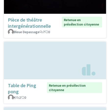
Pièce de théâtre
Retenue en
présélection citoyenne
intergénérationnelle
Bleue Depassage
7
0
Table de Ping
Retenue en présélection
citoyenne
pong
K
2
0