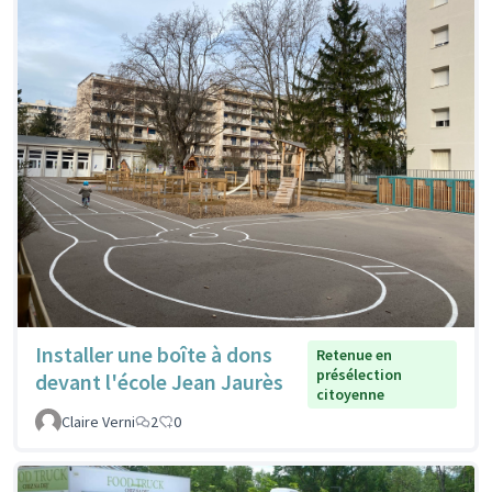
Installer une boîte à dons
Retenue en
présélection
devant l'école Jean Jaurès
citoyenne
Claire Verni
2
0