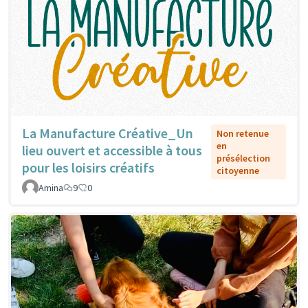
La Manufacture Créative_Un
Non retenue
en
lieu ouvert et accessible à tous
présélection
pour les loisirs créatifs
citoyenne
Amina
9
0