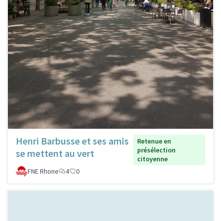
Henri Barbusse et ses amis
Retenue en
présélection
se mettent au vert
citoyenne
FNE Rhone
4
0