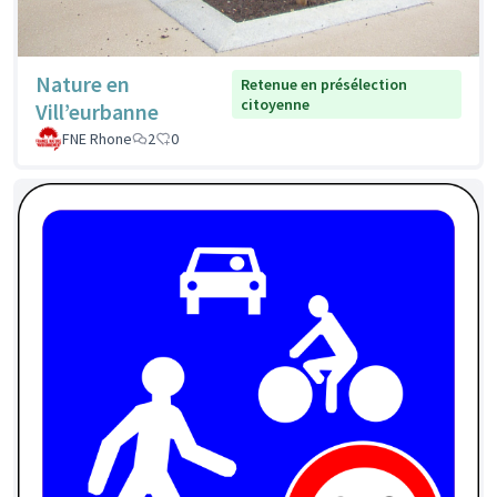
Nature en
Retenue en présélection
citoyenne
Vill’eurbanne
FNE Rhone
2
0