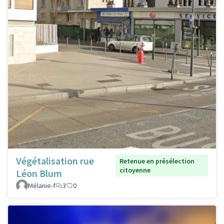
Végétalisation rue
Retenue en présélection
citoyenne
Léon Blum
Mélanie-f
3
0