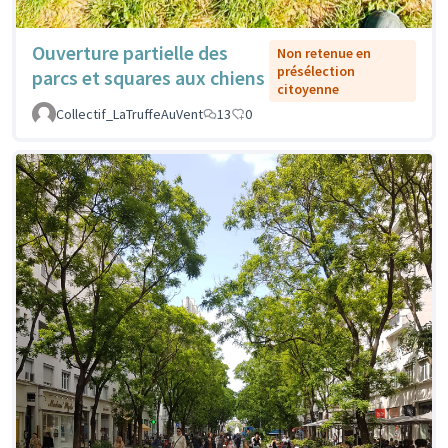
Ouverture partielle des
Non retenue en
présélection
parcs et squares aux chiens
citoyenne
Collectif_LaTruffeAuVent
13
0