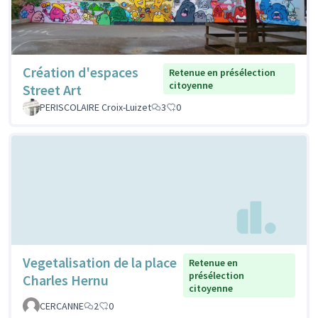
Création d'espaces
Retenue en présélection
citoyenne
Street Art
PERISCOLAIRE Croix-Luizet
3
0
Vegetalisation de la place
Retenue en
présélection
Charles Hernu
citoyenne
CERCANNE
2
0