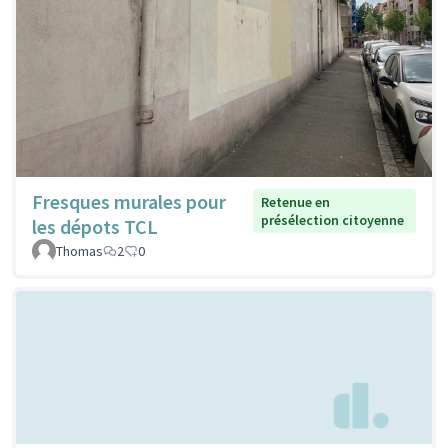
Fresques murales pour
Retenue en
présélection citoyenne
les dépots TCL
Thomas
2
0