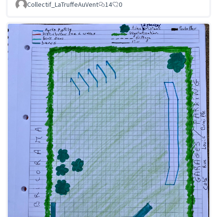
Collectif_LaTruffeAuVent
14
0