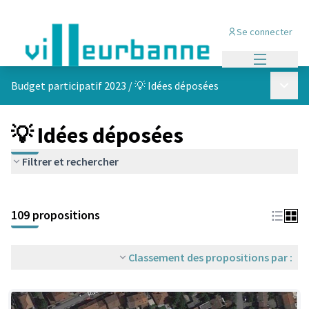
Se connecter
Menu princi
Menu p
Budget participatif 2023
/
💡 Idées déposées
💡 Idées déposées
Filtrer et rechercher
Passer la carte
Leaflet
|
©
OpenStreetMap
contributors
L'élément suivant est une carte qui présente les éléments de cet
+
109 propositions
−
Classement des propositions par :