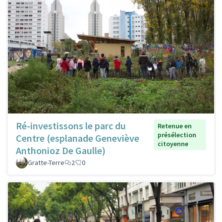
Ré-investissons le parc du
Retenue en
présélection
Centre (esplanade Geneviève
citoyenne
Anthonioz De Gaulle)
Gratte-Terre
2
0