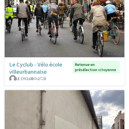
Le Cyclub - Vélo école
Retenue en
présélection citoyenne
villeurbannaise
LE CYCLUB
2
0