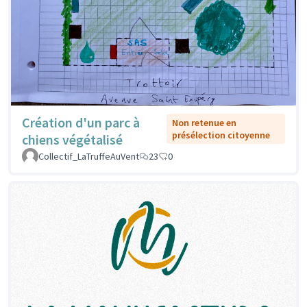
Création d'un parc à
Non retenue en
présélection citoyenne
chiens végétalisé
Collectif_LaTruffeAuVent
23
0