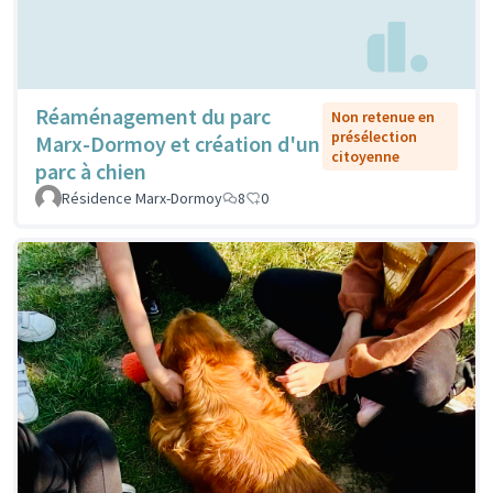
Réaménagement du parc
Non retenue en
présélection
Marx-Dormoy et création d'un
citoyenne
parc à chien
Résidence Marx-Dormoy
8
0