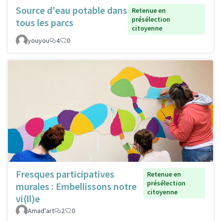
Source d'eau potable dans
Retenue en
présélection
tous les parcs
citoyenne
youyou
4
0
Fresques participatives
Retenue en
présélection
murales : Embellissons notre
citoyenne
vi(ll)e
Amad'art
2
0