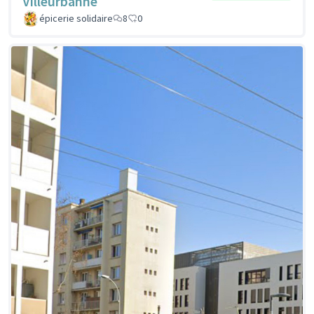
Villeurbanne
épicerie solidaire
8
0