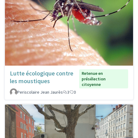
Lutte écologique contre
Retenue en
présélection
les moustiques
citoyenne
Periscolaire Jean Jaurès
3
0