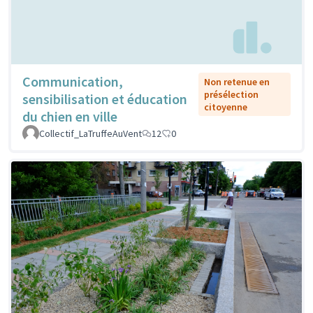
Communication,
Non retenue en
présélection
sensibilisation et éducation
citoyenne
du chien en ville
Collectif_LaTruffeAuVent
12
0