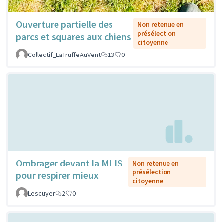
Ouverture partielle des
Non retenue en
présélection
parcs et squares aux chiens
citoyenne
Collectif_LaTruffeAuVent
13
0
Ombrager devant la MLIS
Non retenue en
présélection
pour respirer mieux
citoyenne
Lescuyer
2
0