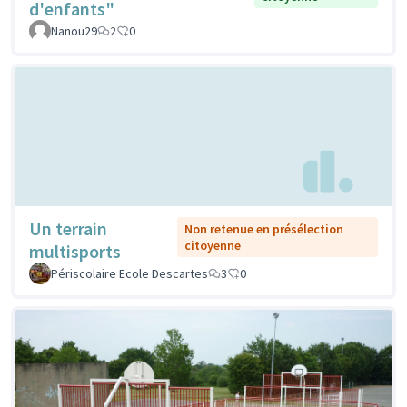
d'enfants"
Nanou29
2
0
Un terrain
Non retenue en présélection
citoyenne
multisports
Périscolaire Ecole Descartes
3
0