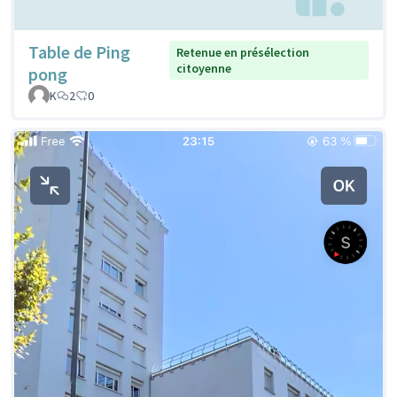
Table de Ping
Retenue en présélection
citoyenne
pong
K
2
0