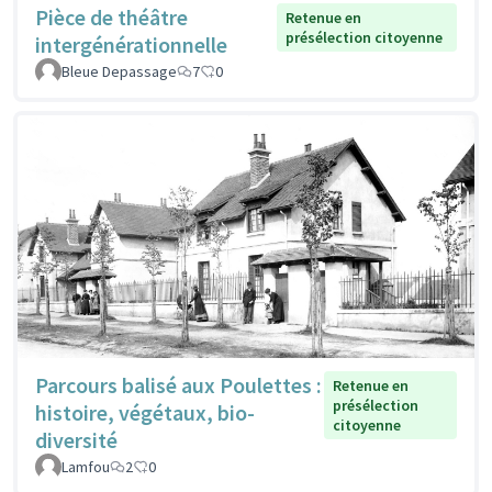
Pièce de théâtre
Retenue en
présélection citoyenne
intergénérationnelle
Bleue Depassage
7
0
Parcours balisé aux Poulettes :
Retenue en
présélection
histoire, végétaux, bio-
citoyenne
diversité
Lamfou
2
0