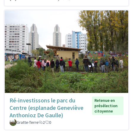
Ré-investissons le parc du
Retenue en
présélection
Centre (esplanade Geneviève
citoyenne
Anthonioz De Gaulle)
Gratte-Terre
2
0