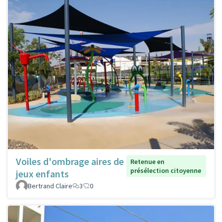
Voiles d'ombrage aires de
Retenue en
présélection citoyenne
jeux enfants
Bertrand Claire
3
0