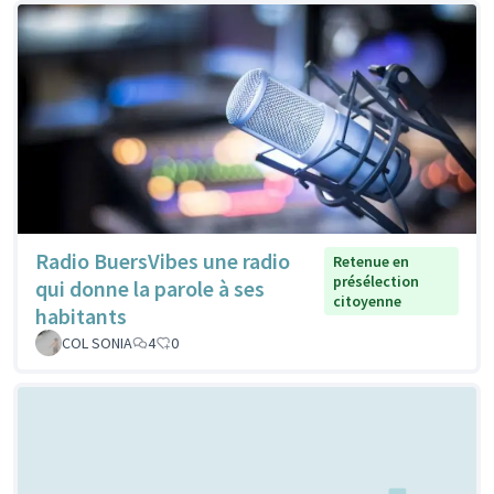
Radio BuersVibes une radio
Retenue en
présélection
qui donne la parole à ses
citoyenne
habitants
COL SONIA
4
0