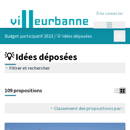
Se connecter
Menu princi
Menu p
Budget participatif 2023
/
💡 Idées déposées
💡 Idées déposées
Filtrer et rechercher
Passer la carte
Leaflet
|
©
OpenStreetMap
contributors
L'élément suivant est une carte qui présente les éléments de cet
+
109 propositions
−
Classement des propositions par :