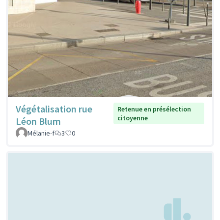
Végétalisation rue
Retenue en présélection
citoyenne
Léon Blum
Mélanie-f
3
0