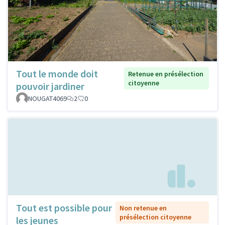
Tout le monde doit
Retenue en présélection
citoyenne
pouvoir jardiner
NOUGAT4069
2
0
Tout est possible pour
Non retenue en
présélection citoyenne
les jeunes