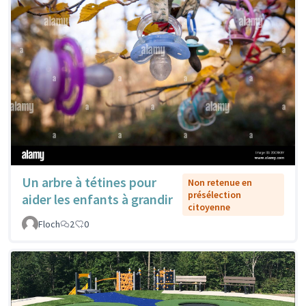
Un arbre à tétines pour
Non retenue en
présélection
aider les enfants à grandir
citoyenne
Floch
2
0