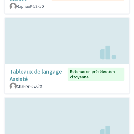
Raphaël
2
0
Tableaux de langage
Retenue en présélection
citoyenne
Assisté
ChaFre
2
0