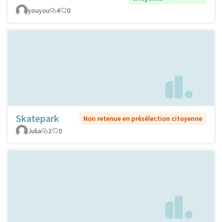
youyou
4
0
Skatepark
Non retenue en présélection citoyenne
Julia
2
0