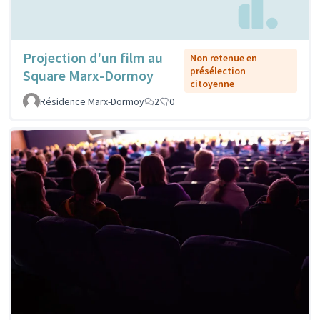
Projection d'un film au
Non retenue en
présélection
Square Marx-Dormoy
citoyenne
Résidence Marx-Dormoy
2
0