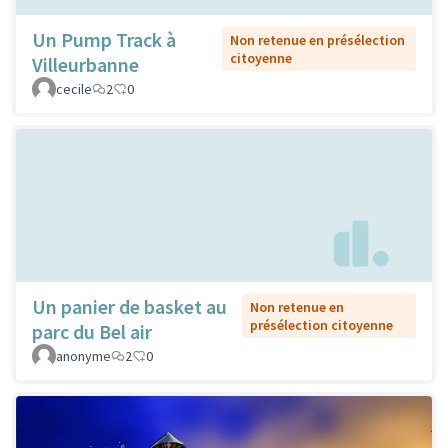
Un Pump Track à
Non retenue en présélection
citoyenne
Villeurbanne
cecile
2
0
Un panier de basket au
Non retenue en
présélection citoyenne
parc du Bel air
anonyme
2
0