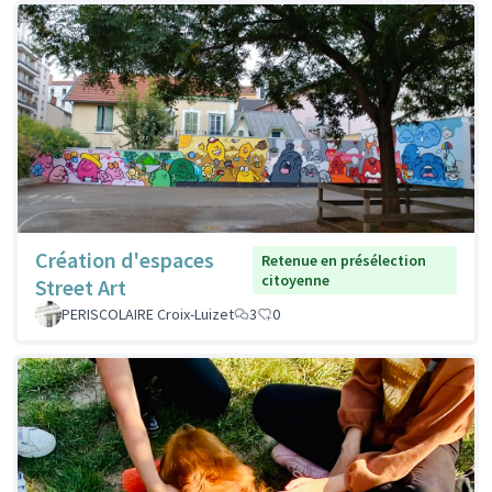
Création d'espaces
Retenue en présélection
citoyenne
Street Art
PERISCOLAIRE Croix-Luizet
3
0