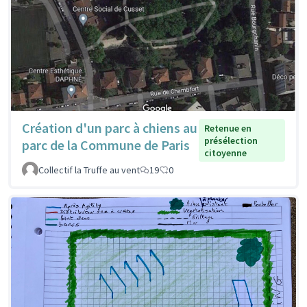
Création d'un parc à chiens au
Retenue en
présélection
parc de la Commune de Paris
citoyenne
Collectif la Truffe au vent
19
0