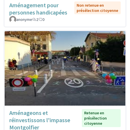
Aménagement pour
Non retenue en
présélection citoyenne
personnes handicapées
anonyme
2
0
Aménageons et
Retenue en
présélection
réinvestissons l'impasse
citoyenne
Montgolfier