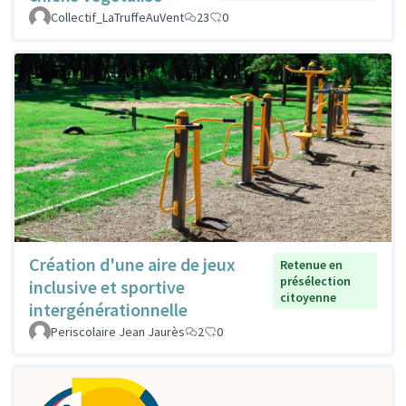
Collectif_LaTruffeAuVent
23
0
Création d'une aire de jeux
Retenue en
présélection
inclusive et sportive
citoyenne
intergénérationnelle
Periscolaire Jean Jaurès
2
0