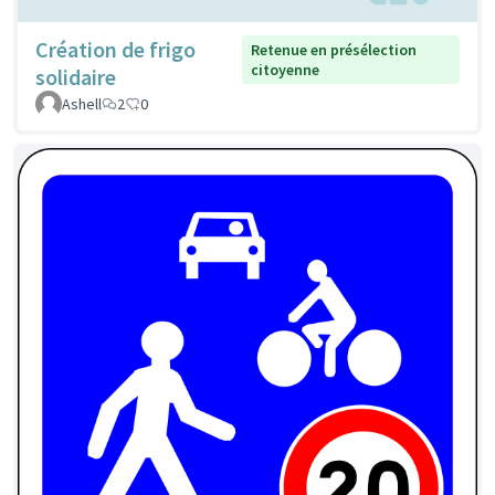
Création de frigo
Retenue en présélection
citoyenne
solidaire
Ashell
2
0