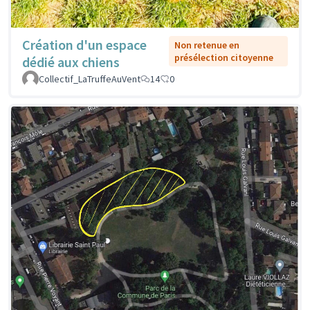
Création d'un espace
Non retenue en
présélection citoyenne
dédié aux chiens
Collectif_LaTruffeAuVent
14
0