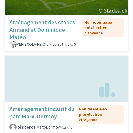
Aménagement des stades
Non retenue en
présélection
Armand et Dominique
citoyenne
Matéo
PERISCOLAIRE Croix-Luizet
2
0
Aménagement inclusif du
Non retenue en
présélection
parc Marx-Dormoy
citoyenne
Résidence Marx-Dormoy
2
0