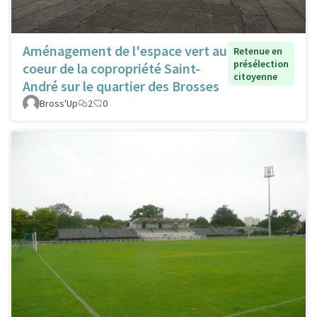
Aménagement de l'espace vert au
Retenue en
présélection
coeur de la copropriété Saint-
citoyenne
André sur le quartier des Brosses
Bross'Up
2
0