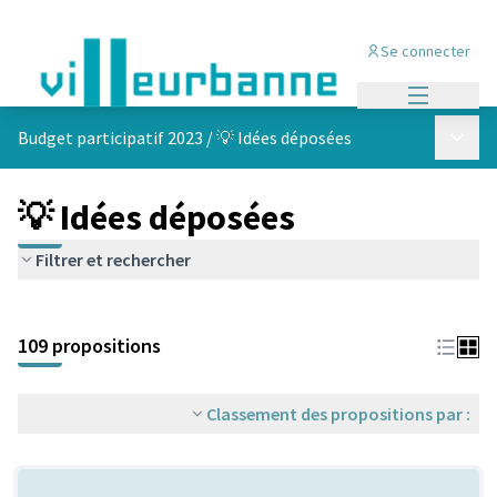
Se connecter
Menu princi
Menu p
Budget participatif 2023
/
💡 Idées déposées
💡 Idées déposées
Filtrer et rechercher
Passer la carte
Leaflet
|
©
OpenStreetMap
contributors
L'élément suivant est une carte qui présente les éléments de cet
+
109 propositions
−
Classement des propositions par :