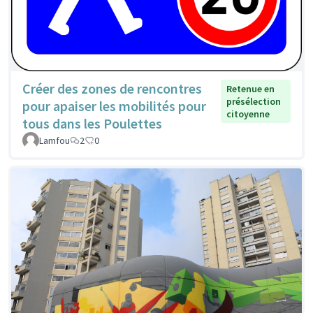
Créer des zones de rencontres
Retenue en
présélection
pour apaiser les mobilités pour
citoyenne
tous dans les Poulettes
Lamfou
2
0