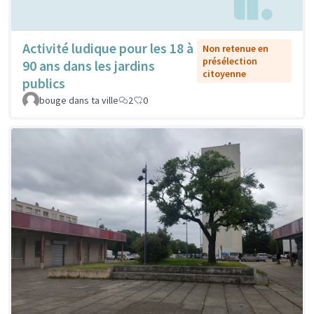
Activité ludique pour les 18 à
Non retenue en
présélection
90 ans dans les jardins
citoyenne
publics
bouge dans ta ville
2
0