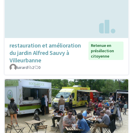
restauration et amélioration
Retenue en
présélection
du jardin Alfred Sauvy à
citoyenne
Villeurbanne
luirard
2
0