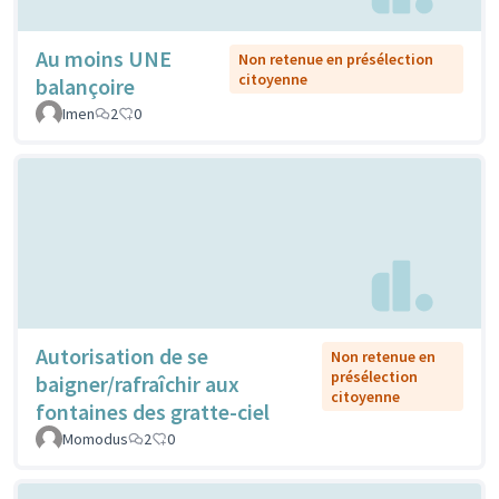
Au moins UNE
Non retenue en présélection
citoyenne
balançoire
Imen
2
0
Autorisation de se
Non retenue en
présélection
baigner/rafraîchir aux
citoyenne
fontaines des gratte-ciel
Momodus
2
0