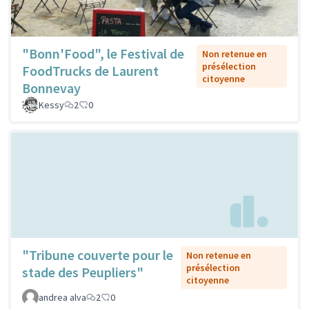
"Bonn'Food", le Festival de
Non retenue en
présélection
FoodTrucks de Laurent
citoyenne
Bonnevay
Kessy
2
0
"Tribune couverte pour le
Non retenue en
présélection
stade des Peupliers"
citoyenne
andrea alva
2
0