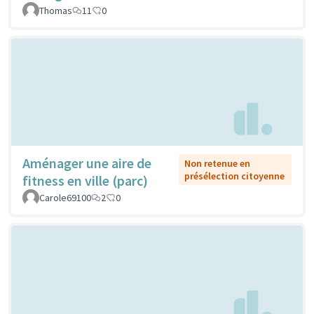
Thomas
11
0
Aménager une aire de
Non retenue en
présélection citoyenne
fitness en ville (parc)
Carole69100
2
0