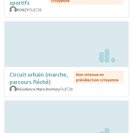
citoyenne
sportifs
RONZY
2
0
Circuit urbain (marche,
Non retenue en
présélection citoyenne
parcours fléché)
Résidence Marx-Dormoy
2
0