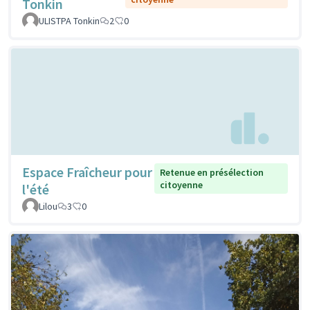
Tonkin
ULISTPA Tonkin
2
0
Espace Fraîcheur pour
Retenue en présélection
citoyenne
l'été
Lilou
3
0