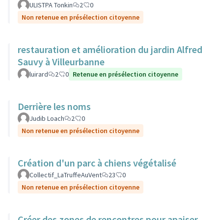
ULISTPA Tonkin
2
0
Non retenue en présélection citoyenne
restauration et amélioration du jardin Alfred
Sauvy à Villeurbanne
luirard
2
0
Retenue en présélection citoyenne
Derrière les noms
Judib Loach
2
0
Non retenue en présélection citoyenne
Création d'un parc à chiens végétalisé
Collectif_LaTruffeAuVent
23
0
Non retenue en présélection citoyenne
Créer des zones de rencontres pour apaiser