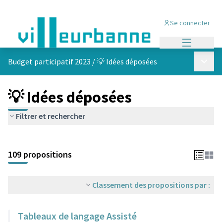
Se connecter
Menu princi
Menu p
Budget participatif 2023
/
💡 Idées déposées
💡 Idées déposées
Filtrer et rechercher
Passer la carte
Leaflet
|
©
OpenStreetMap
contributors
L'élément suivant est une carte qui présente les éléments de cet
+
109 propositions
−
Classement des propositions par :
Tableaux de langage Assisté