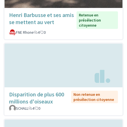
Henri Barbusse et ses amis
Retenue en
présélection
se mettent au vert
citoyenne
FNE Rhone
4
0
Disparition de plus 600
Non retenue en
présélection citoyenne
millions d'oiseaux
SCHALL
4
0