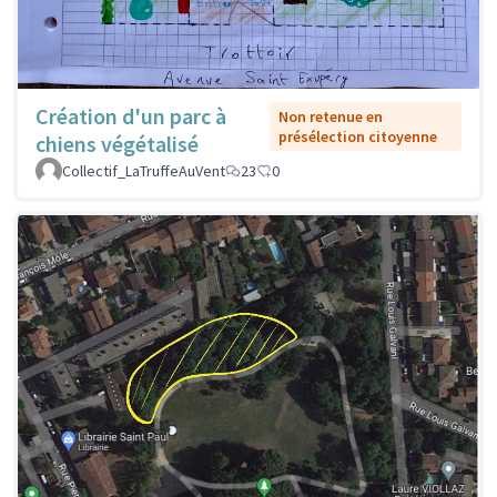
Création d'un parc à
Non retenue en
présélection citoyenne
chiens végétalisé
Collectif_LaTruffeAuVent
23
0