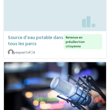
Source d'eau potable dans
Retenue en
présélection
tous les parcs
citoyenne
youyou
4
0