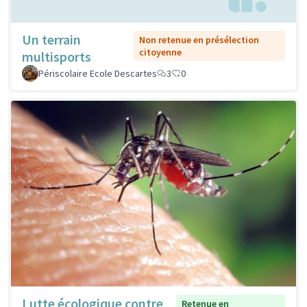
Un terrain
Non retenue en présélection
citoyenne
multisports
Périscolaire Ecole Descartes
3
0
Lutte écologique contre
Retenue en