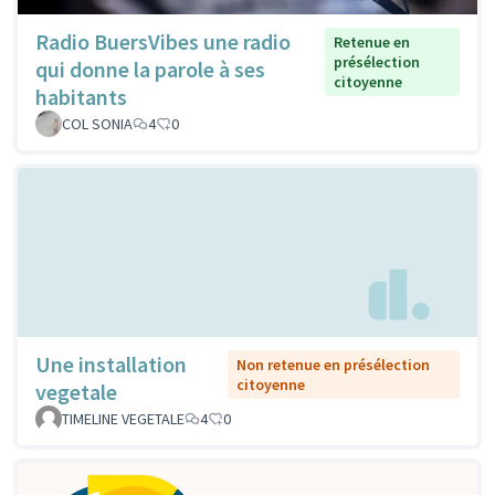
Radio BuersVibes une radio
Retenue en
présélection
qui donne la parole à ses
citoyenne
habitants
COL SONIA
4
0
Une installation
Non retenue en présélection
citoyenne
vegetale
TIMELINE VEGETALE
4
0