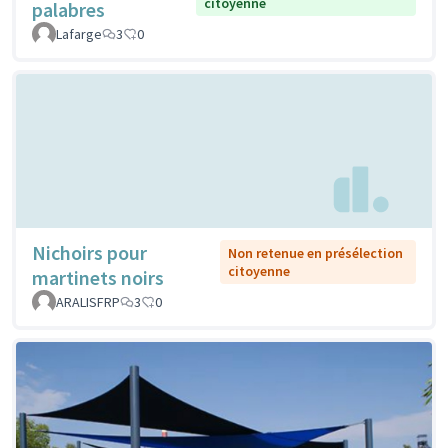
citoyenne
palabres
Lafarge
3
0
Nichoirs pour
Non retenue en présélection
citoyenne
martinets noirs
ARALISFRP
3
0