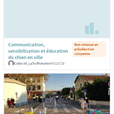
Communication,
Non retenue en
présélection
sensibilisation et éducation
citoyenne
du chien en ville
Collectif_LaTruffeAuVent
12
0