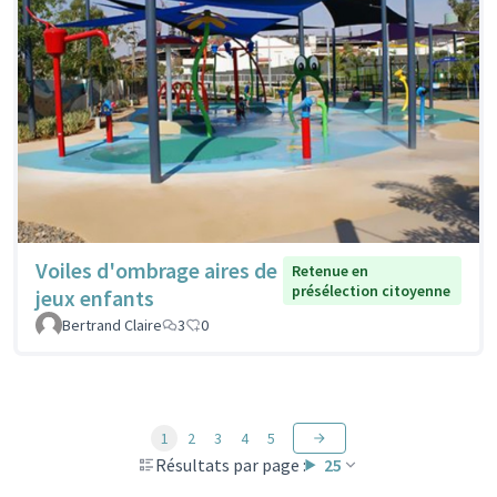
Voiles d'ombrage aires de
Retenue en
présélection citoyenne
jeux enfants
Bertrand Claire
3
0
1
2
3
4
5
Résultats par page :
25