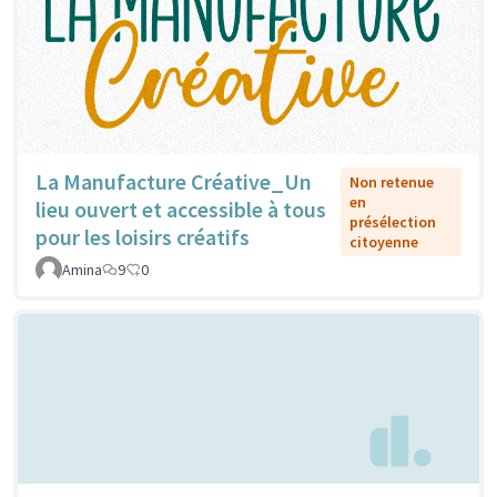
La Manufacture Créative_Un
Non retenue
en
lieu ouvert et accessible à tous
présélection
pour les loisirs créatifs
citoyenne
Amina
9
0