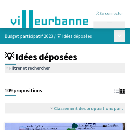
Se connecter
Menu princi
Menu p
Budget participatif 2023
/
💡 Idées déposées
💡 Idées déposées
Filtrer et rechercher
Passer la carte
Leaflet
|
©
OpenStreetMap
contributors
L'élément suivant est une carte qui présente les éléments de cet
+
109 propositions
−
Classement des propositions par :