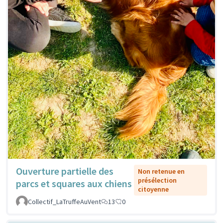
Ouverture partielle des
Non retenue en
présélection
parcs et squares aux chiens
citoyenne
Collectif_LaTruffeAuVent
13
0