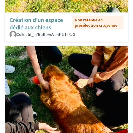
Création d'un espace
Non retenue en
présélection citoyenne
dédié aux chiens
Collectif_LaTruffeAuVent
14
0