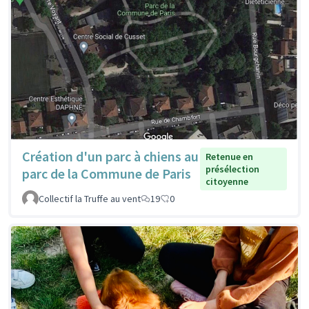
Création d'un parc à chiens au
Retenue en
présélection
parc de la Commune de Paris
citoyenne
Collectif la Truffe au vent
19
0