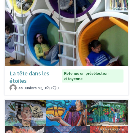
La tête dans les
Retenue en présélection
citoyenne
étoiles
Les Juniors MQB
3
0