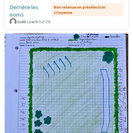
Derrière les
Non retenue en présélection
citoyenne
noms
Judib Loach
2
0