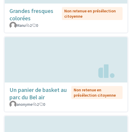
Grandes fresques
Non retenue en présélection
citoyenne
colorées
Manu
2
0
Un panier de basket au
Non retenue en
présélection citoyenne
parc du Bel air
anonyme
2
0