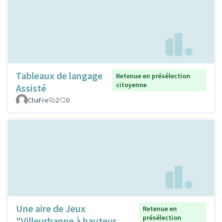
Tableaux de langage
Retenue en présélection
citoyenne
Assisté
ChaFre
2
0
Une aire de Jeux
Retenue en
présélection
"Villeurbanne à hauteur