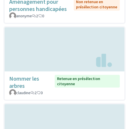
Aménagement pour
Non retenue en
présélection citoyenne
personnes handicapées
anonyme
2
0
Nommer les
Retenue en présélection
citoyenne
arbres
claudine
2
0