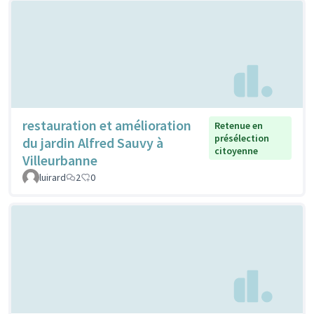
restauration et amélioration
Retenue en
présélection
du jardin Alfred Sauvy à
citoyenne
Villeurbanne
luirard
2
0