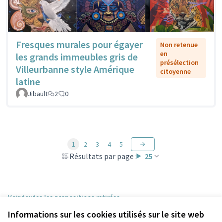
Fresques murales pour égayer
Non retenue
en
les grands immeubles gris de
présélection
Villeurbanne style Amérique
citoyenne
latine
Jibault
2
0
1
2
3
4
5
Résultats par page :
25
Voir toutes les propositions retirées
Informations sur les cookies utilisés sur le site web