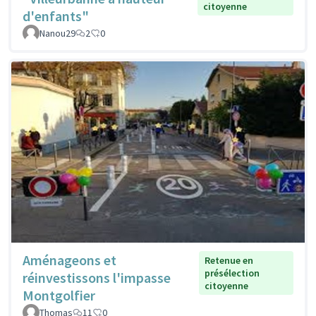
citoyenne
d'enfants"
Nanou29
2
0
Aménageons et
Retenue en
présélection
réinvestissons l'impasse
citoyenne
Montgolfier
Thomas
11
0