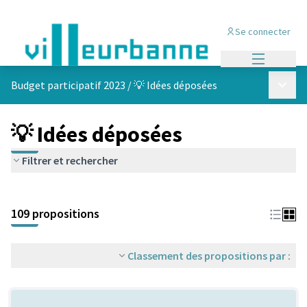
Se connecter
Menu princi
Menu p
Budget participatif 2023
/
💡 Idées déposées
💡 Idées déposées
Filtrer et rechercher
Passer la carte
Leaflet
|
©
OpenStreetMap
contributors
L'élément suivant est une carte qui présente les éléments de cet
+
109 propositions
−
Classement des propositions par :