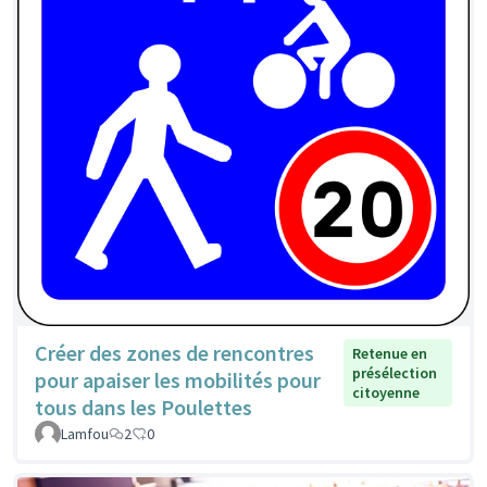
Créer des zones de rencontres
Retenue en
présélection
pour apaiser les mobilités pour
citoyenne
tous dans les Poulettes
Lamfou
2
0