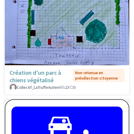
Création d'un parc à
Non retenue en
présélection citoyenne
chiens végétalisé
Collectif_LaTruffeAuVent
23
0