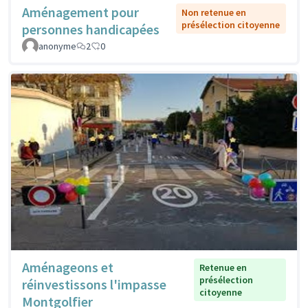
Aménagement pour
Non retenue en
présélection citoyenne
personnes handicapées
anonyme
2
0
Aménageons et
Retenue en
présélection
réinvestissons l'impasse
citoyenne
Montgolfier