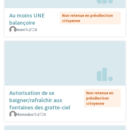
Au moins UNE
Non retenue en présélection
citoyenne
balançoire
Imen
2
0
Autorisation de se
Non retenue en
présélection
baigner/rafraîchir aux
citoyenne
fontaines des gratte-ciel
Momodus
2
0