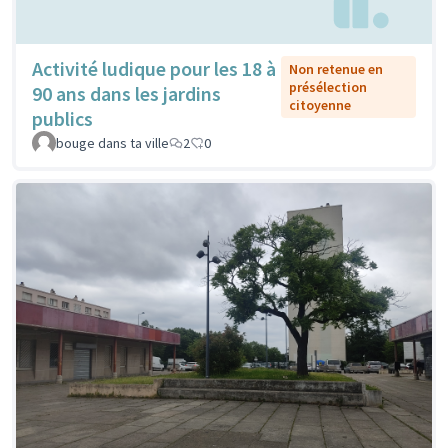
Activité ludique pour les 18 à
Non retenue en
présélection
90 ans dans les jardins
citoyenne
publics
bouge dans ta ville
2
0