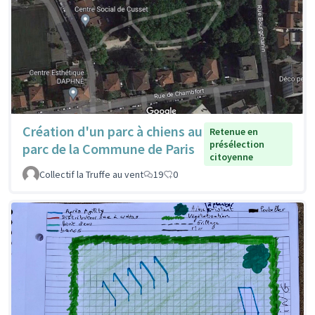
Création d'un parc à chiens au
Retenue en
présélection
parc de la Commune de Paris
citoyenne
Collectif la Truffe au vent
19
0