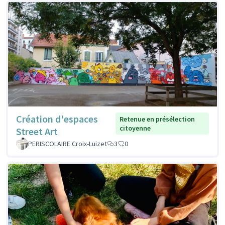
Création d'espaces
Retenue en présélection
citoyenne
Street Art
PERISCOLAIRE Croix-Luizet
3
0