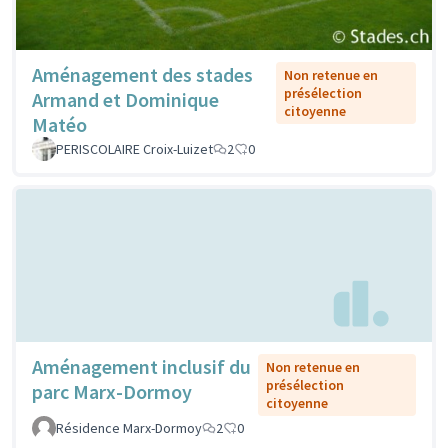
Aménagement des stades
Non retenue en
présélection
Armand et Dominique
citoyenne
Matéo
PERISCOLAIRE Croix-Luizet
2
0
Aménagement inclusif du
Non retenue en
présélection
parc Marx-Dormoy
citoyenne
Résidence Marx-Dormoy
2
0