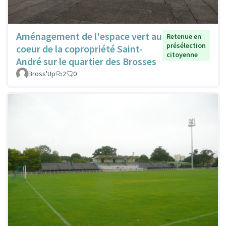
Aménagement de l'espace vert au
Retenue en
présélection
coeur de la copropriété Saint-
citoyenne
André sur le quartier des Brosses
Bross'Up
2
0