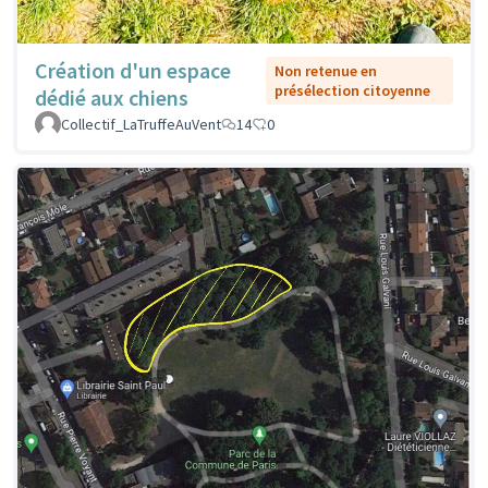
Création d'un espace
Non retenue en
présélection citoyenne
dédié aux chiens
Collectif_LaTruffeAuVent
14
0