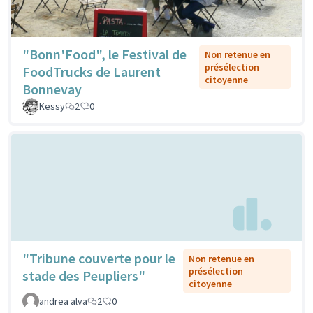
"Bonn'Food", le Festival de
Non retenue en
présélection
FoodTrucks de Laurent
citoyenne
Bonnevay
Kessy
2
0
"Tribune couverte pour le
Non retenue en
présélection
stade des Peupliers"
citoyenne
andrea alva
2
0