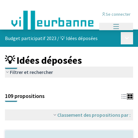
Se connecter
Menu princi
Menu p
Budget participatif 2023
/
💡 Idées déposées
💡 Idées déposées
Filtrer et rechercher
Passer la carte
Leaflet
|
©
OpenStreetMap
contributors
L'élément suivant est une carte qui présente les éléments de cet
+
109 propositions
−
Classement des propositions par :