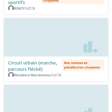
citoyenne
sportifs
RONZY
2
0
Circuit urbain (marche,
Non retenue en
présélection citoyenne
parcours fléché)
Résidence Marx-Dormoy
2
0