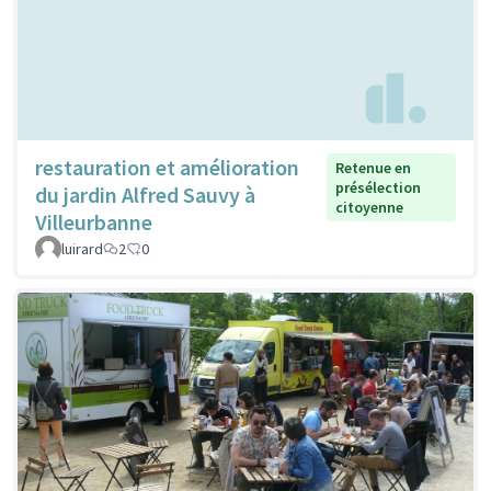
restauration et amélioration
Retenue en
présélection
du jardin Alfred Sauvy à
citoyenne
Villeurbanne
luirard
2
0