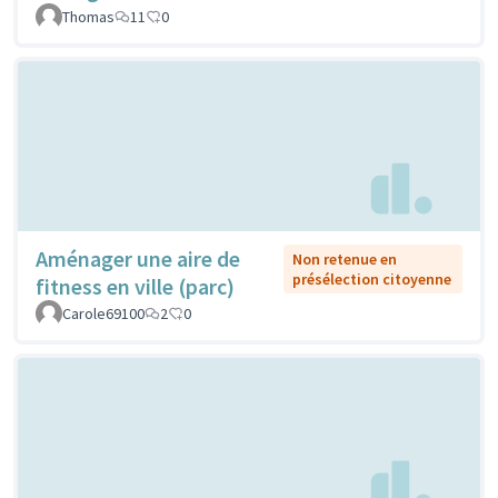
Thomas
11
0
Aménager une aire de
Non retenue en
présélection citoyenne
fitness en ville (parc)
Carole69100
2
0