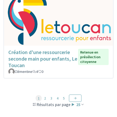
Création d'une ressourcerie
Retenue en
présélection
seconde main pour enfants, Le
citoyenne
Toucan
Clémentine
4
0
1
2
3
4
5
Résultats par page :
25