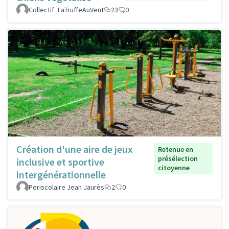
Collectif_LaTruffeAuVent
23
0
Création d'une aire de jeux
Retenue en
présélection
inclusive et sportive
citoyenne
intergénérationnelle
Periscolaire Jean Jaurès
2
0