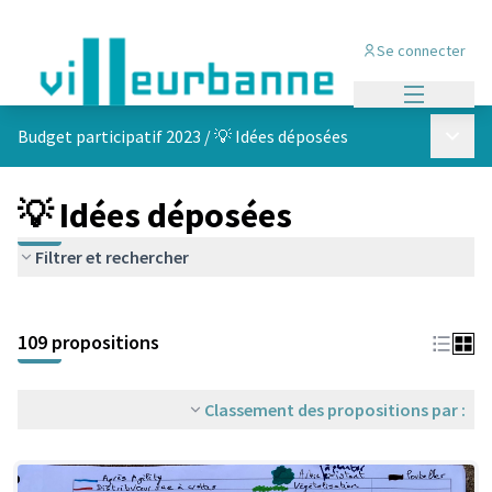
Se connecter
Menu princi
Menu p
Budget participatif 2023
/
💡 Idées déposées
💡 Idées déposées
Filtrer et rechercher
Passer la carte
Leaflet
|
©
OpenStreetMap
contributors
L'élément suivant est une carte qui présente les éléments de cet
+
109 propositions
−
Classement des propositions par :