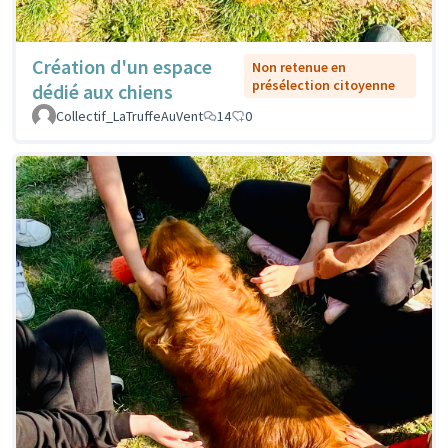
Création d'un espace
Non retenue en
présélection citoyenne
dédié aux chiens
Collectif_LaTruffeAuVent
14
0