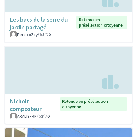
Les bacs de la serre du
Retenue en
présélection citoyenne
jardin partagé
PeriscoZay
3
0
Nichoir
Retenue en présélection
citoyenne
composteur
ARALISFRP
3
0