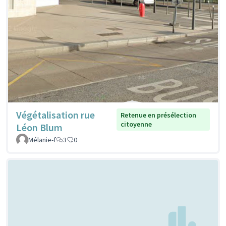
Végétalisation rue
Retenue en présélection
citoyenne
Léon Blum
Mélanie-f
3
0