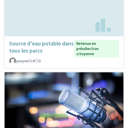
Source d'eau potable dans
Retenue en
présélection
tous les parcs
citoyenne
youyou
4
0