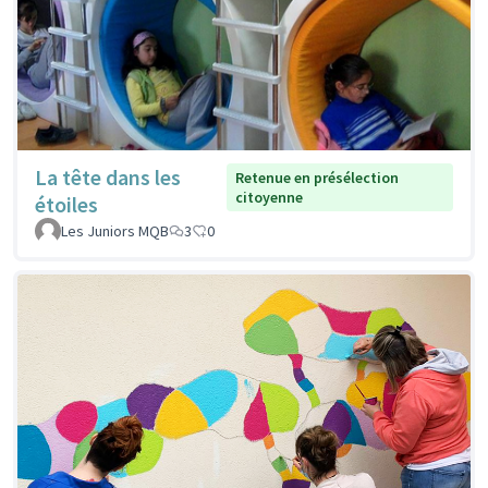
La tête dans les
Retenue en présélection
citoyenne
étoiles
Les Juniors MQB
3
0