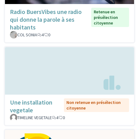
Radio BuersVibes une radio
Retenue en
présélection
qui donne la parole à ses
citoyenne
habitants
COL SONIA
4
0
Une installation
Non retenue en présélection
citoyenne
vegetale
TIMELINE VEGETALE
4
0