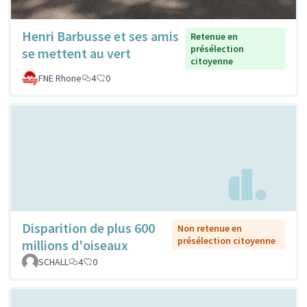
Henri Barbusse et ses amis
Retenue en
présélection
se mettent au vert
citoyenne
FNE Rhone
4
0
Disparition de plus 600
Non retenue en
présélection citoyenne
millions d'oiseaux
SCHALL
4
0