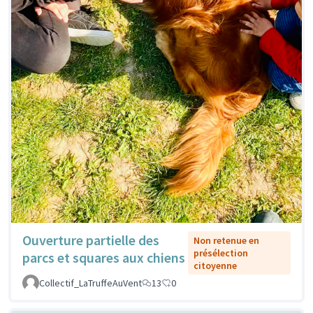
Ouverture partielle des
Non retenue en
présélection
parcs et squares aux chiens
citoyenne
Collectif_LaTruffeAuVent
13
0