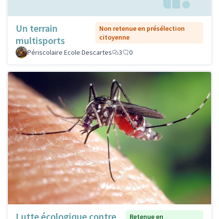
Un terrain
Non retenue en présélection
citoyenne
multisports
Périscolaire Ecole Descartes
3
0
Lutte écologique contre
Retenue en