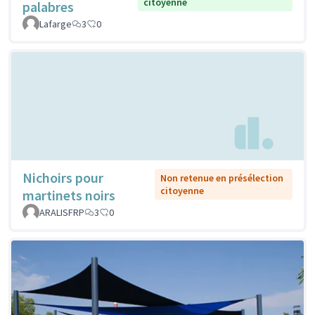
citoyenne
palabres
Lafarge
3
0
Nichoirs pour
Non retenue en présélection
citoyenne
martinets noirs
ARALISFRP
3
0