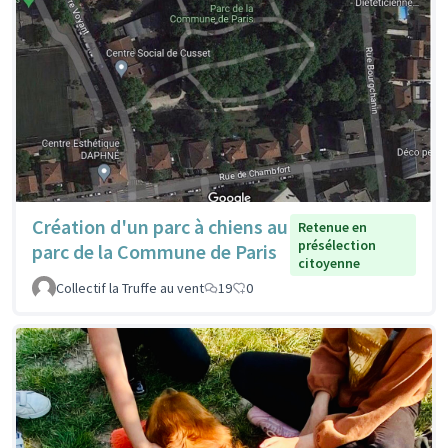
Création d'un parc à chiens au
Retenue en
présélection
parc de la Commune de Paris
citoyenne
Collectif la Truffe au vent
19
0