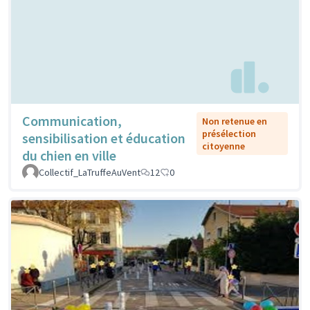
Communication,
Non retenue en
présélection
sensibilisation et éducation
citoyenne
du chien en ville
Collectif_LaTruffeAuVent
12
0