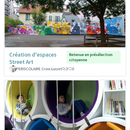
Création d'espaces
Retenue en présélection
citoyenne
Street Art
PERISCOLAIRE Croix-Luizet
3
0