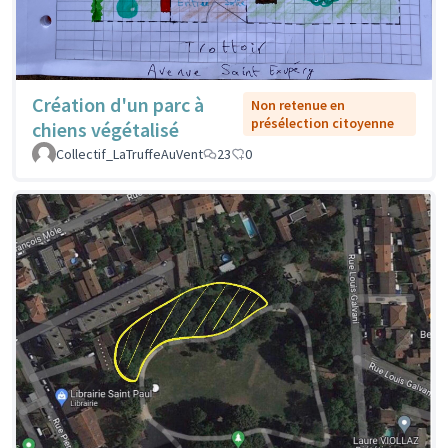
Création d'un parc à
Non retenue en
présélection citoyenne
chiens végétalisé
Collectif_LaTruffeAuVent
23
0