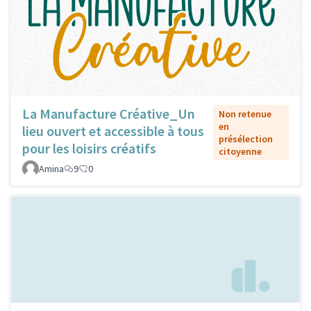
La Manufacture Créative_Un
Non retenue
en
lieu ouvert et accessible à tous
présélection
pour les loisirs créatifs
citoyenne
Amina
9
0