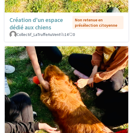
Création d'un espace
Non retenue en
présélection citoyenne
dédié aux chiens
Collectif_LaTruffeAuVent
14
0