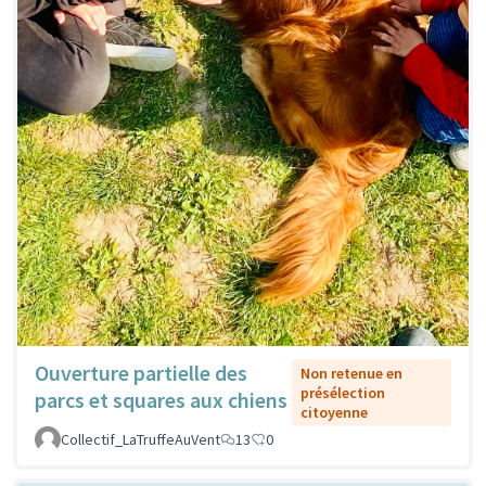
Ouverture partielle des
Non retenue en
présélection
parcs et squares aux chiens
citoyenne
Collectif_LaTruffeAuVent
13
0