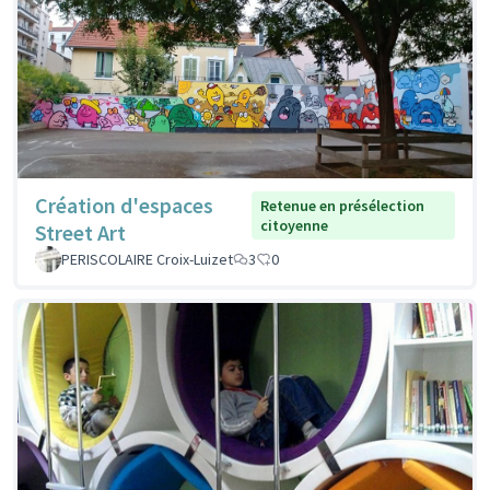
Création d'espaces
Retenue en présélection
citoyenne
Street Art
PERISCOLAIRE Croix-Luizet
3
0