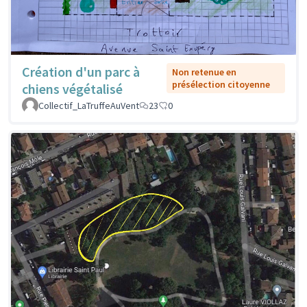
Création d'un parc à
Non retenue en
présélection citoyenne
chiens végétalisé
Collectif_LaTruffeAuVent
23
0