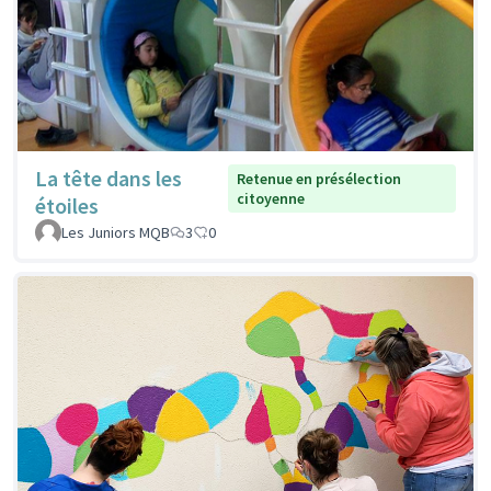
La tête dans les
Retenue en présélection
citoyenne
étoiles
Les Juniors MQB
3
0