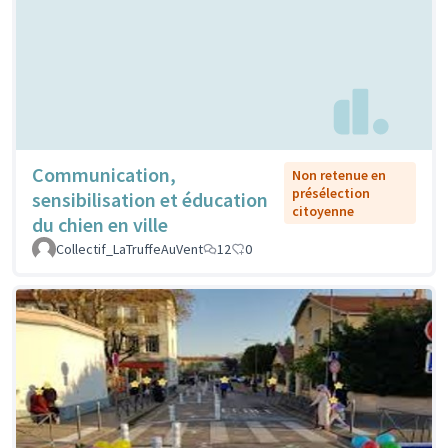
Communication,
Non retenue en
présélection
sensibilisation et éducation
citoyenne
du chien en ville
Collectif_LaTruffeAuVent
12
0