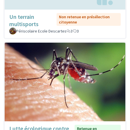
Un terrain
Non retenue en présélection
citoyenne
multisports
Périscolaire Ecole Descartes
3
0
Lutte écologique contre
Retenue en