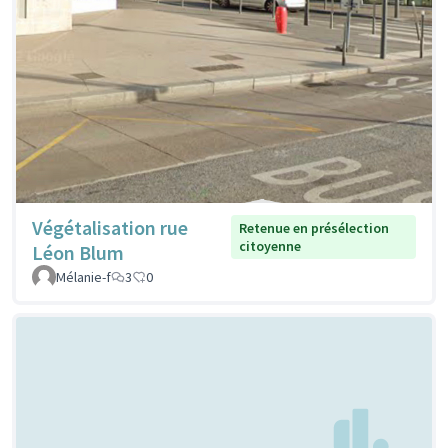
Végétalisation rue
Retenue en présélection
citoyenne
Léon Blum
Mélanie-f
3
0