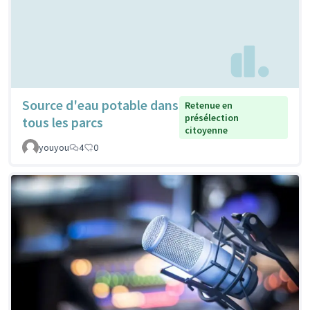
Source d'eau potable dans
Retenue en
présélection
tous les parcs
citoyenne
youyou
4
0