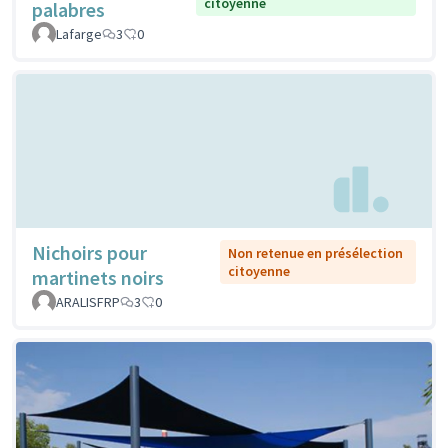
citoyenne
palabres
Lafarge
3
0
Nichoirs pour
Non retenue en présélection
citoyenne
martinets noirs
ARALISFRP
3
0