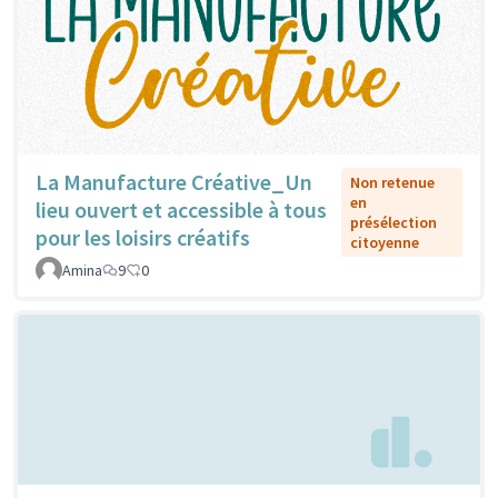
La Manufacture Créative_Un
Non retenue
en
lieu ouvert et accessible à tous
présélection
pour les loisirs créatifs
citoyenne
Amina
9
0