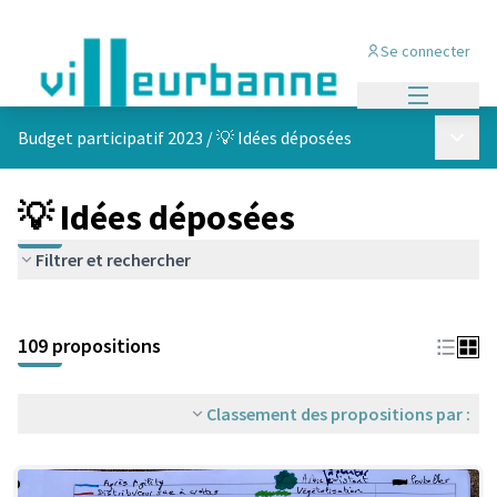
Se connecter
Menu princi
Menu p
Budget participatif 2023
/
💡 Idées déposées
💡 Idées déposées
Filtrer et rechercher
Passer la carte
Leaflet
|
©
OpenStreetMap
contributors
L'élément suivant est une carte qui présente les éléments de cet
+
109 propositions
−
Classement des propositions par :