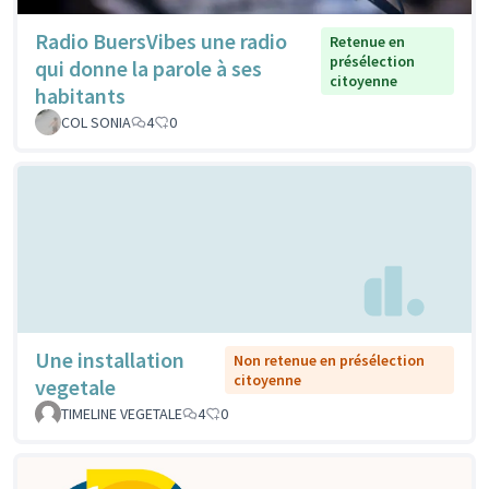
Radio BuersVibes une radio
Retenue en
présélection
qui donne la parole à ses
citoyenne
habitants
COL SONIA
4
0
Une installation
Non retenue en présélection
citoyenne
vegetale
TIMELINE VEGETALE
4
0