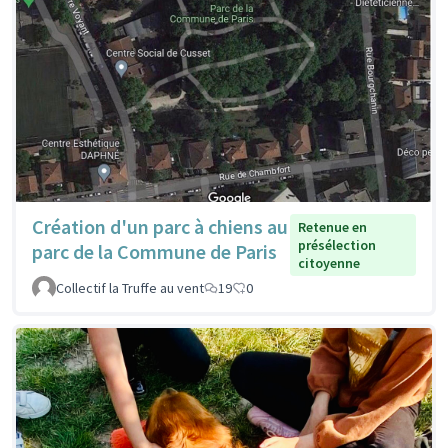
Création d'un parc à chiens au
Retenue en
présélection
parc de la Commune de Paris
citoyenne
Collectif la Truffe au vent
19
0