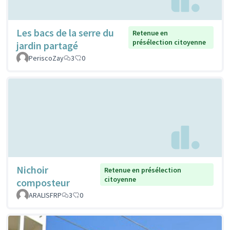
Les bacs de la serre du
Retenue en
présélection citoyenne
jardin partagé
PeriscoZay
3
0
Nichoir
Retenue en présélection
citoyenne
composteur
ARALISFRP
3
0