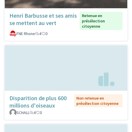
Henri Barbusse et ses amis
Retenue en
présélection
se mettent au vert
citoyenne
FNE Rhone
4
0
Disparition de plus 600
Non retenue en
présélection citoyenne
millions d'oiseaux
SCHALL
4
0