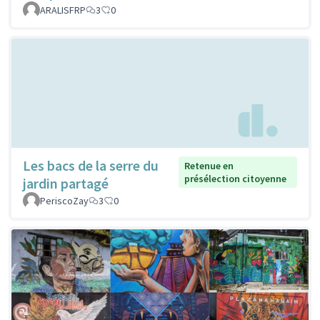
ARALISFRP
3
0
Les bacs de la serre du
Retenue en
présélection citoyenne
jardin partagé
PeriscoZay
3
0