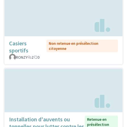
Casiers
Non retenue en présélection
citoyenne
sportifs
RONZY
2
0
Installation d'auvents ou
Retenue en
présélection
tonnelles pour lutter contre les