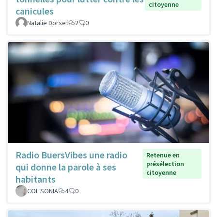
citoyenne
canicules
Natalie Dorset
2
0
Radio BuersVibes une radio
Retenue en
présélection
qui donne la parole à ses
citoyenne
habitants
COL SONIA
4
0