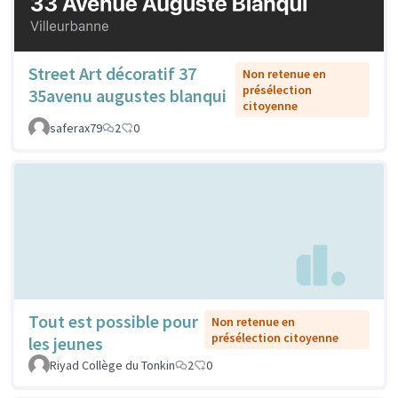
Street Art décoratif 37
Non retenue en
présélection
35avenu augustes blanqui
citoyenne
saferax79
2
0
Tout est possible pour
Non retenue en
présélection citoyenne
les jeunes
Riyad Collège du Tonkin
2
0