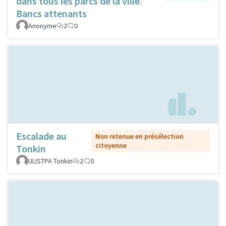
dans tous les parcs de la ville.
Bancs attenants
Anonyme
2
0
Escalade au
Non retenue en présélection
citoyenne
Tonkin
ULISTPA Tonkin
2
0