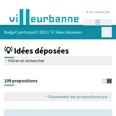
Se connecter
Menu princi
Menu p
Budget participatif 2023
/
💡 Idées déposées
💡 Idées déposées
Filtrer et rechercher
Passer la carte
Leaflet
|
©
OpenStreetMap
contributors
L'élément suivant est une carte qui présente les éléments de cet
+
109 propositions
−
Classement des propositions par :