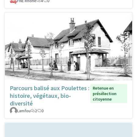
FNE Rhone
4
0
Parcours balisé aux Poulettes :
Retenue en
présélection
histoire, végétaux, bio-
citoyenne
diversité
Lamfou
2
0