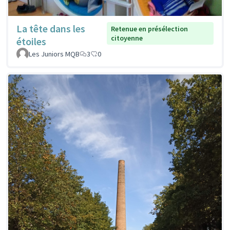
La tête dans les
Retenue en présélection
citoyenne
étoiles
Les Juniors MQB
3
0