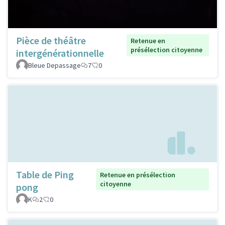
Pièce de théâtre
Retenue en
présélection citoyenne
intergénérationnelle
Bleue Depassage
7
0
Table de Ping
Retenue en présélection
citoyenne
pong
K
2
0