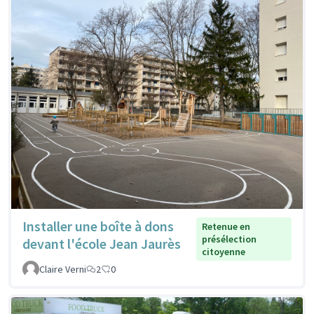
Installer une boîte à dons
Retenue en
présélection
devant l'école Jean Jaurès
citoyenne
Claire Verni
2
0