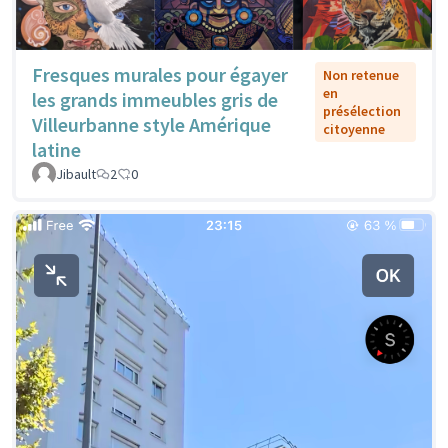
Fresques murales pour égayer
Non retenue
en
les grands immeubles gris de
présélection
Villeurbanne style Amérique
citoyenne
latine
Jibault
2
0