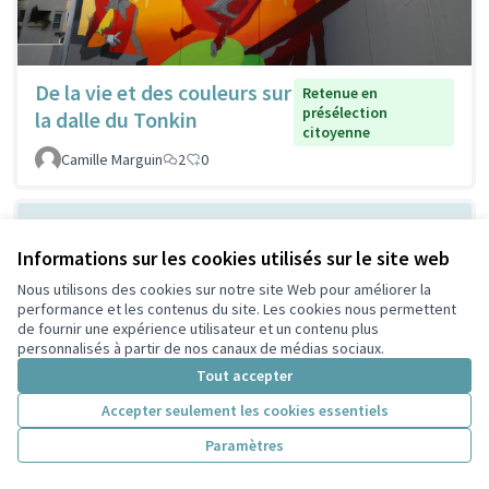
De la vie et des couleurs sur
Retenue en
présélection
la dalle du Tonkin
citoyenne
Camille Marguin
2
0
Informations sur les cookies utilisés sur le site web
Nous utilisons des cookies sur notre site Web pour améliorer la
performance et les contenus du site. Les cookies nous permettent
de fournir une expérience utilisateur et un contenu plus
personnalisés à partir de nos canaux de médias sociaux.
Tout accepter
Ombrager devant la MLIS
Non retenue en
Accepter seulement les cookies essentiels
présélection
pour respirer mieux
citoyenne
Paramètres
Lescuyer
2
0