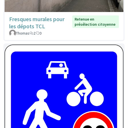
Fresques murales pour
Retenue en
présélection citoyenne
les dépots TCL
Thomas
2
0