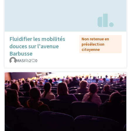
Fluidifier les mobilités
Non retenue en
présélection
douces sur l'avenue
citoyenne
Barbusse
MASI
2
0