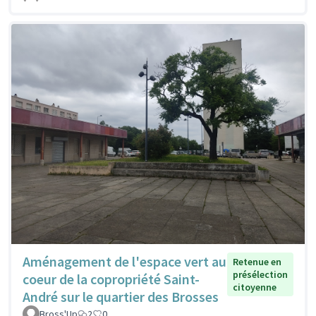
Aménagement de l'espace vert au
Retenue en
présélection
coeur de la copropriété Saint-
citoyenne
André sur le quartier des Brosses
Bross'Up
2
0