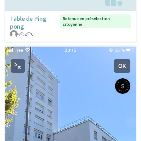
Table de Ping
Retenue en présélection
citoyenne
pong
K
2
0