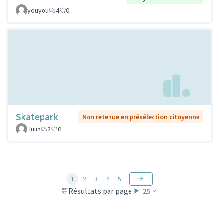
youyou
4
0
Skatepark
Non retenue en présélection citoyenne
Julia
2
0
1
2
3
4
5
Résultats par page :
25