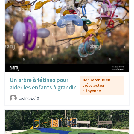
Un arbre à tétines pour
Non retenue en
présélection
aider les enfants à grandir
citoyenne
Floch
2
0