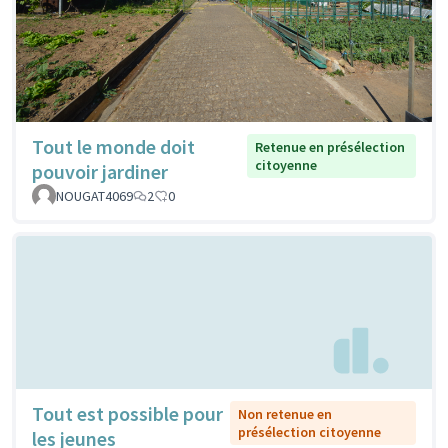
Tout le monde doit
Retenue en présélection
citoyenne
pouvoir jardiner
NOUGAT4069
2
0
Tout est possible pour
Non retenue en
présélection citoyenne
les jeunes