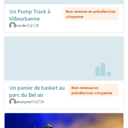
Un Pump Track à
Non retenue en présélection
citoyenne
Villeurbanne
cecile
2
0
Un panier de basket au
Non retenue en
présélection citoyenne
parc du Bel air
anonyme
2
0