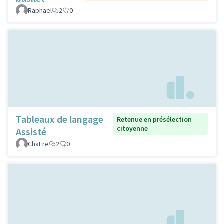
Raphaël
2
0
Tableaux de langage
Retenue en présélection
citoyenne
Assisté
ChaFre
2
0