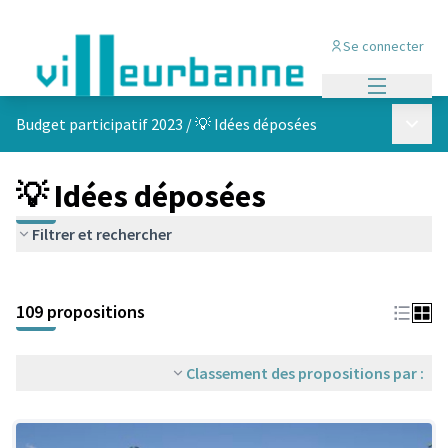
Se connecter
Menu princi
Menu p
Budget participatif 2023
/
💡 Idées déposées
💡 Idées déposées
Filtrer et rechercher
Passer la carte
Leaflet
|
©
OpenStreetMap
contributors
L'élément suivant est une carte qui présente les éléments de cet
+
109 propositions
−
Classement des propositions par :