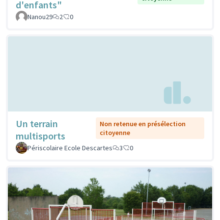
d'enfants"
Nanou29
2
0
Un terrain
Non retenue en présélection
citoyenne
multisports
Périscolaire Ecole Descartes
3
0