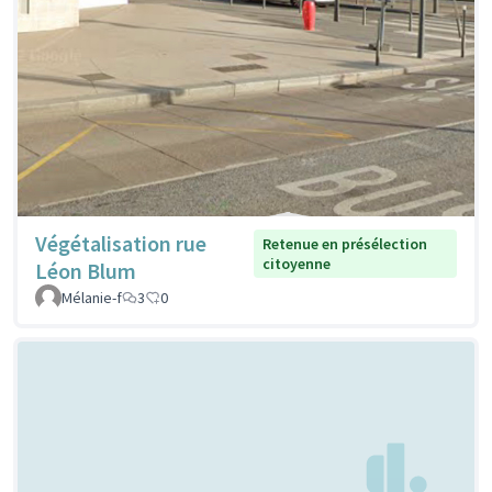
Végétalisation rue
Retenue en présélection
citoyenne
Léon Blum
Mélanie-f
3
0