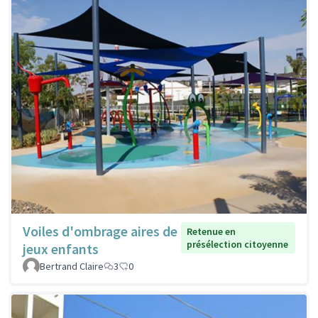
Voiles d'ombrage aires de
Retenue en
présélection citoyenne
jeux enfants
Bertrand Claire
3
0