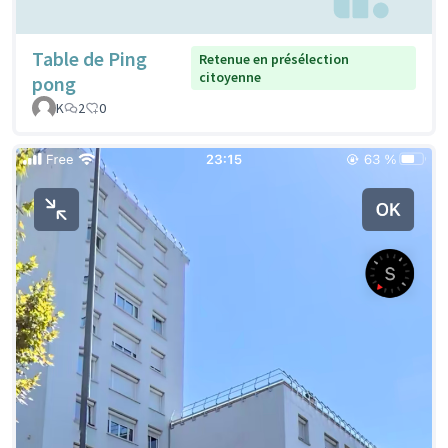
Table de Ping
Retenue en présélection
citoyenne
pong
K
2
0