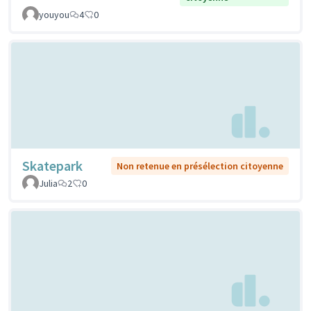
youyou
4
0
Skatepark
Non retenue en présélection citoyenne
Julia
2
0