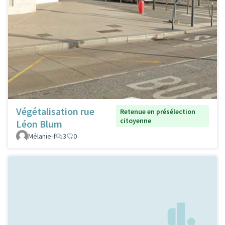
Végétalisation rue
Retenue en présélection
citoyenne
Léon Blum
Mélanie-f
3
0