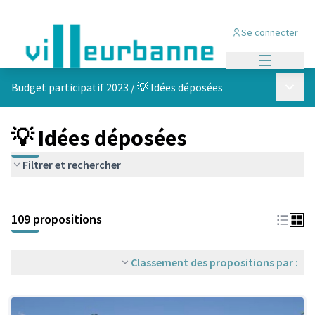
Se connecter
Menu princi
Menu p
Budget participatif 2023
/
💡 Idées déposées
💡 Idées déposées
Filtrer et rechercher
Passer la carte
Leaflet
|
©
OpenStreetMap
contributors
L'élément suivant est une carte qui présente les éléments de cet
+
109 propositions
−
Classement des propositions par :