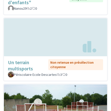
d'enfants"
Nanou29
2
0
Un terrain
Non retenue en présélection
citoyenne
multisports
Périscolaire Ecole Descartes
3
0