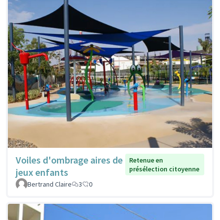
Voiles d'ombrage aires de
Retenue en
présélection citoyenne
jeux enfants
Bertrand Claire
3
0