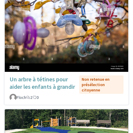
Un arbre à tétines pour
Non retenue en
présélection
aider les enfants à grandir
citoyenne
Floch
2
0