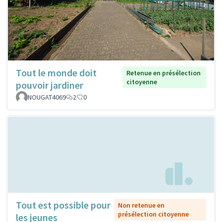
Tout le monde doit
Retenue en présélection
citoyenne
pouvoir jardiner
NOUGAT4069
2
0
Tout est possible pour
Non retenue en
présélection citoyenne
les jeunes