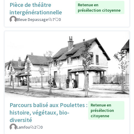
Pièce de théâtre
Retenue en
présélection citoyenne
intergénérationnelle
Bleue Depassage
7
0
Parcours balisé aux Poulettes :
Retenue en
présélection
histoire, végétaux, bio-
citoyenne
diversité
Lamfou
2
0