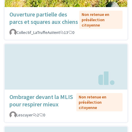
Ouverture partielle des
Non retenue en
présélection
parcs et squares aux chiens
citoyenne
Collectif_LaTruffeAuVent
13
0
Ombrager devant la MLIS
Non retenue en
présélection
pour respirer mieux
citoyenne
Lescuyer
2
0