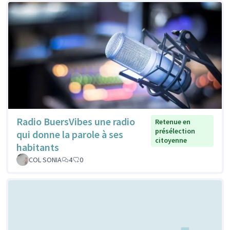
Radio BuersVibes une radio
Retenue en
présélection
qui donne la parole à ses
citoyenne
habitants
COL SONIA
4
0