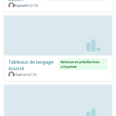
Raphaël
2
0
Tableaux de langage
Retenue en présélection
citoyenne
Assisté
ChaFre
2
0