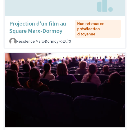
Projection d'un film au
Non retenue en
présélection
Square Marx-Dormoy
citoyenne
Résidence Marx-Dormoy
2
0