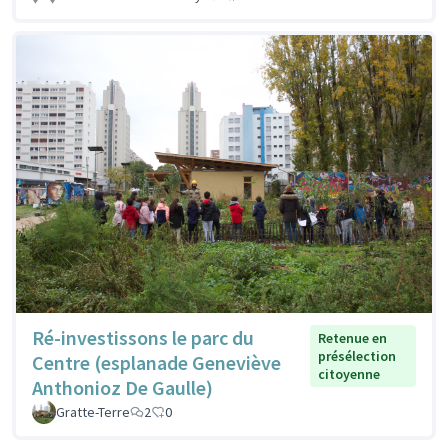
Ré-investissons le parc du
Retenue en
présélection
Centre (esplanade Geneviève
citoyenne
Anthonioz De Gaulle)
Gratte-Terre
2
0