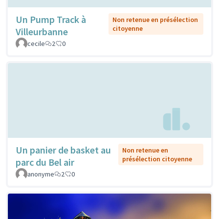
Un Pump Track à
Non retenue en présélection
citoyenne
Villeurbanne
cecile
2
0
Un panier de basket au
Non retenue en
présélection citoyenne
parc du Bel air
anonyme
2
0